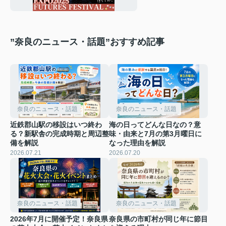
た｜万博閉幕から半年後
の夜空
”奈良のニュース・話題”おすすめ記事
奈良のニュース・話題
奈良のニュース・話題
近鉄郡山駅の移設はいつ終わ
海の日ってどんな日なの？意
る？新駅舎の完成時期と周辺整
味・由来と7月の第3月曜日に
備を解説
なった理由を解説
2026.07.21
2026.07.20
奈良のニュース・話題
奈良のニュース・話題
2026年7月に開催予定！奈良県
奈良県の市町村が同じ年に節目