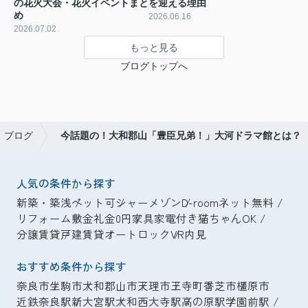
の花火大会・花火イベントまと
を迎える理由
め
2026.06.16
2026.07.02
もっと見る
ブログトップへ
ブログ
今話題の！大和郡山「豊臣兄弟！」大河ドラマ館とは？
人気の条件から探す
新築・築浅
ペット可
シャーメゾン
D-room
ネット無料
リフォーム
敷金礼金0円
家具家電付き
猫ちゃんOK
分譲賃貸
戸建賃貸
オートロック
VR内見
おすすめ条件から探す
奈良市
生駒市
大和郡山市
天理市
王寺町
香芝市
橿原市
近鉄奈良駅
新大宮駅
大和西大寺駅
高の原駅
学園前駅