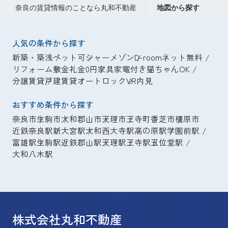
奈良の賃貸情報のことなら丸和不動産
地図から探す
人気の条件から探す
新築・築浅
ペット可
シャーメゾン
D-room
ネット無料
リフォーム
敷金礼金0円
家具家電付き
猫ちゃんOK
分譲賃貸
戸建賃貸
オートロック
VR内見
おすすめ条件から探す
奈良市
生駒市
大和郡山市
天理市
王寺町
香芝市
橿原市
近鉄奈良駅
新大宮駅
大和西大寺駅
高の原駅
学園前駅
富雄駅
生駒駅
近鉄郡山駅
天理駅
王寺駅
五位堂駅
大和八木駅
株式会社丸和不動産