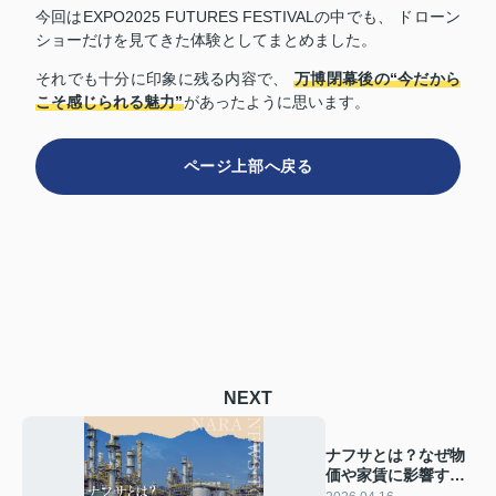
今回はEXPO2025 FUTURES FESTIVALの中でも、 ドローン
ショーだけを見てきた体験としてまとめました。
それでも十分に印象に残る内容で、
万博閉幕後の“今だから
こそ感じられる魅力”
があったように思います。
ページ上部へ戻る
NEXT
ナフサとは？なぜ物
価や家賃に影響する
のか｜石油価格と暮