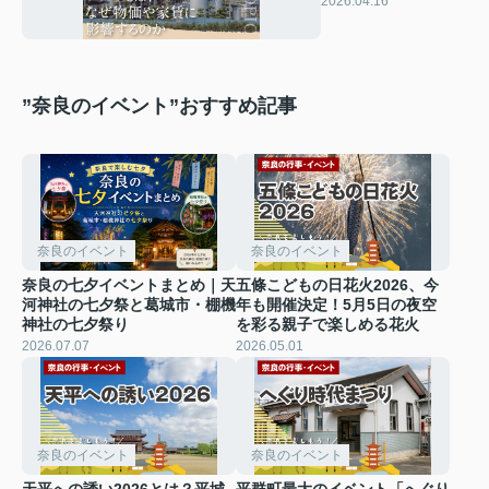
2026.04.16
らしの関係を解説
”奈良のイベント”おすすめ記事
奈良のイベント
奈良のイベント
奈良の七夕イベントまとめ｜天
五條こどもの日花火2026、今
河神社の七夕祭と葛城市・棚機
年も開催決定！5月5日の夜空
神社の七夕祭り
を彩る親子で楽しめる花火
2026.07.07
2026.05.01
奈良のイベント
奈良のイベント
天平への誘い2026とは？平城
平群町最大のイベント「へぐり