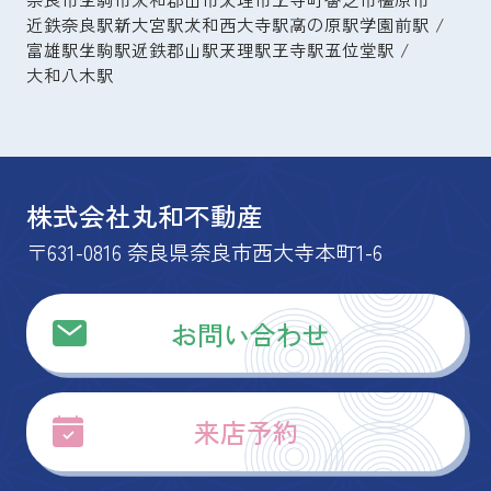
近鉄奈良駅
新大宮駅
大和西大寺駅
高の原駅
学園前駅
富雄駅
生駒駅
近鉄郡山駅
天理駅
王寺駅
五位堂駅
大和八木駅
株式会社丸和不動産
〒631-0816 奈良県奈良市西大寺本町1-6
お問い合わせ
来店予約