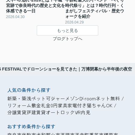
宮跡で奈良時代の歴史と文化を
時代祭り」とは？時代行列・く
体感できる一日
まがしフェスティバル・歴史ウ
ォークを紹介
2026.04.30
2026.04.29
もっと見る
ブログトップへ
URES FESTIVALでドローンショーを見てきた｜万博閉幕から半年後の夜空
人気の条件から探す
新築・築浅
ペット可
シャーメゾン
D-room
ネット無料
リフォーム
敷金礼金0円
家具家電付き
猫ちゃんOK
分譲賃貸
戸建賃貸
オートロック
VR内見
おすすめ条件から探す
奈良市
生駒市
大和郡山市
天理市
王寺町
香芝市
橿原市