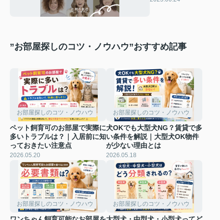
ド動画をご紹介
”お部屋探しのコツ・ノウハウ”おすすめ記事
お部屋探しのコツ・ノウハウ
お部屋探しのコツ・ノウハウ
ペット飼育可のお部屋で実際に
犬OKでも大型犬NG？賃貸で多
多いトラブルは？｜入居前に知
い条件を解説｜大型犬OK物件
っておきたい注意点
が少ない理由とは
2026.05.20
2026.05.18
お部屋探しのコツ・ノウハウ
お部屋探しのコツ・ノウハウ
ワンちゃん飼育可能なお部屋を
大型犬・中型犬・小型犬ってど