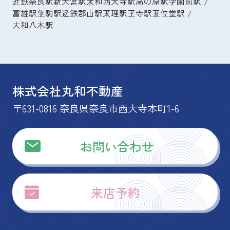
近鉄奈良駅
新大宮駅
大和西大寺駅
高の原駅
学園前駅
富雄駅
生駒駅
近鉄郡山駅
天理駅
王寺駅
五位堂駅
大和八木駅
株式会社丸和不動産
〒631-0816 奈良県奈良市西大寺本町1-6
お問い合わせ
来店予約