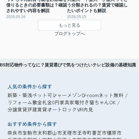
借りるときの必要書類は？確認
う分類されるの？賃貸で確認し
されやすい内容を解説
たいポイントも解説
2026.05.16
2026.05.15
もっと見る
ブログトップへ
BS対応物件ってなに？賃貸選びで気をつけたいテレビ設備の基礎知識
人気の条件から探す
新築・築浅
ペット可
シャーメゾン
D-room
ネット無料
リフォーム
敷金礼金0円
家具家電付き
猫ちゃんOK
分譲賃貸
戸建賃貸
オートロック
VR内見
おすすめ条件から探す
奈良市
生駒市
大和郡山市
天理市
王寺町
香芝市
橿原市