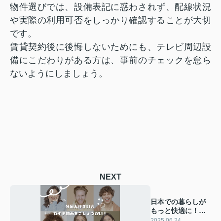
物件選びでは、設備表記に惑わされず、配線状況
や実際の利用可否をしっかり確認することが大切
です。
賃貸契約後に後悔しないためにも、テレビ周辺設
備にこだわりがある方は、事前のチェックを怠ら
ないようにしましょう。
NEXT
日本での暮らしが
もっと快適に！外
国人住まい方ガイ
2025.06.24