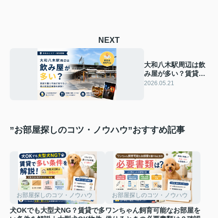
NEXT
大和八木駅周辺は飲
み屋が多い？賃貸で
暮らす前に知りたい
2026.05.21
夜の飲食店事情
”お部屋探しのコツ・ノウハウ”おすすめ記事
お部屋探しのコツ・ノウハウ
お部屋探しのコツ・ノウハウ
犬OKでも大型犬NG？賃貸で多
ワンちゃん飼育可能なお部屋を