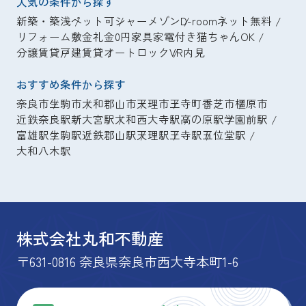
人気の条件から探す
新築・築浅
ペット可
シャーメゾン
D-room
ネット無料
リフォーム
敷金礼金0円
家具家電付き
猫ちゃんOK
分譲賃貸
戸建賃貸
オートロック
VR内見
おすすめ条件から探す
奈良市
生駒市
大和郡山市
天理市
王寺町
香芝市
橿原市
近鉄奈良駅
新大宮駅
大和西大寺駅
高の原駅
学園前駅
富雄駅
生駒駅
近鉄郡山駅
天理駅
王寺駅
五位堂駅
大和八木駅
株式会社丸和不動産
〒631-0816 奈良県奈良市西大寺本町1-6