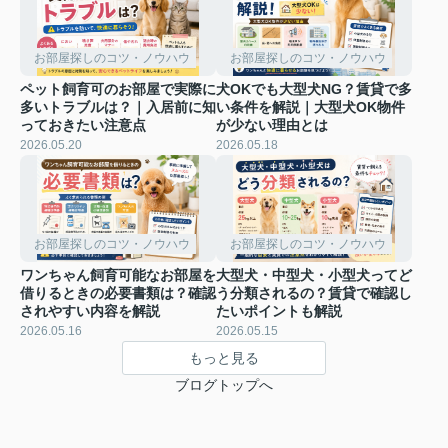
お部屋探しのコツ・ノウハウ
お部屋探しのコツ・ノウハウ
ペット飼育可のお部屋で実際に
犬OKでも大型犬NG？賃貸で多
多いトラブルは？｜入居前に知
い条件を解説｜大型犬OK物件
っておきたい注意点
が少ない理由とは
2026.05.20
2026.05.18
お部屋探しのコツ・ノウハウ
お部屋探しのコツ・ノウハウ
ワンちゃん飼育可能なお部屋を
大型犬・中型犬・小型犬ってど
借りるときの必要書類は？確認
う分類されるの？賃貸で確認し
されやすい内容を解説
たいポイントも解説
2026.05.16
2026.05.15
もっと見る
ブログトップへ