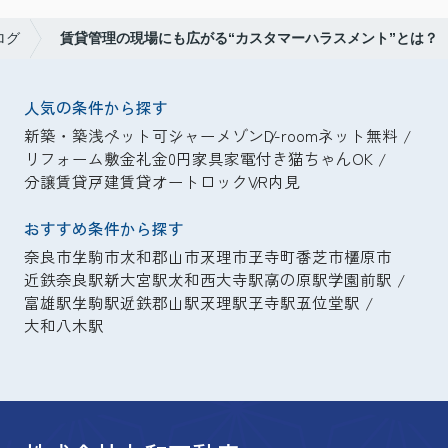
ログ
賃貸管理の現場にも広がる“カスタマーハラスメント”とは？
人気の条件から探す
新築・築浅
ペット可
シャーメゾン
D-room
ネット無料
リフォーム
敷金礼金0円
家具家電付き
猫ちゃんOK
分譲賃貸
戸建賃貸
オートロック
VR内見
おすすめ条件から探す
奈良市
生駒市
大和郡山市
天理市
王寺町
香芝市
橿原市
近鉄奈良駅
新大宮駅
大和西大寺駅
高の原駅
学園前駅
富雄駅
生駒駅
近鉄郡山駅
天理駅
王寺駅
五位堂駅
大和八木駅