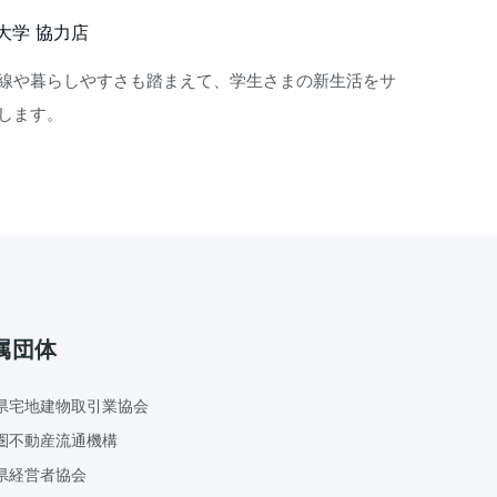
大学 協力店
線や暮らしやすさも踏まえて、学生さまの新生活をサ
します。
属団体
県宅地建物取引業協会
圏不動産流通機構
県経営者協会