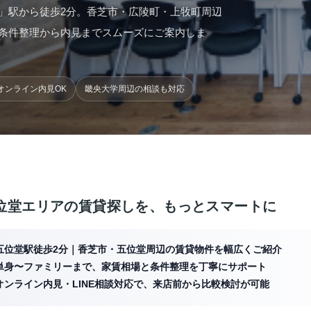
」駅から徒歩2分。香芝市・広陵町・上牧町周辺
条件整理から内見までスムーズにご案内しま
オンライン内見OK
畿央大学周辺の相談も対応
位堂エリアの賃貸探しを、もっとスマートに
五位堂駅徒歩2分｜香芝市・五位堂周辺の賃貸物件を幅広くご紹介
単身〜ファミリーまで、家賃相場と条件整理を丁寧にサポート
オンライン内見・LINE相談対応で、来店前から比較検討が可能