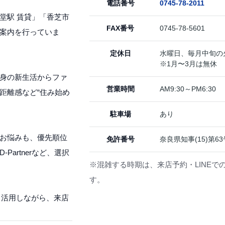
電話番号
0745-78-2011
堂駅 賃貸」「香芝市
FAX番号
0745-78-5601
案内を行っていま
定休日
水曜日、毎月中旬の
※1月〜3月は無休
身の新生活からファ
営業時間
AM9:30～PM6:30
距離感など“住み始め
駐車場
あり
お悩みも、優先順位
免許番号
奈良県知事(15)第63
artnerなど、選択
※混雑する時期は、来店予約・LINEで
す。
も活用しながら、来店