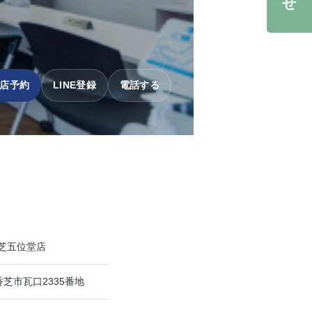
店予約
LINE登録
電話する
芝五位堂店
県香芝市瓦口2335番地