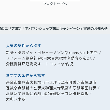
ブログトップへ
関西エリア限定「アパマンショップ来店キャンペーン」実施のお知らせ
人気の条件から探す
新築・築浅
ペット可
シャーメゾン
D-room
ネット無料
リフォーム
敷金礼金0円
家具家電付き
猫ちゃんOK
分譲賃貸
戸建賃貸
オートロック
VR内見
おすすめ条件から探す
奈良市
生駒市
大和郡山市
天理市
王寺町
香芝市
橿原市
近鉄奈良駅
新大宮駅
大和西大寺駅
高の原駅
学園前駅
富雄駅
生駒駅
近鉄郡山駅
天理駅
王寺駅
五位堂駅
大和八木駅