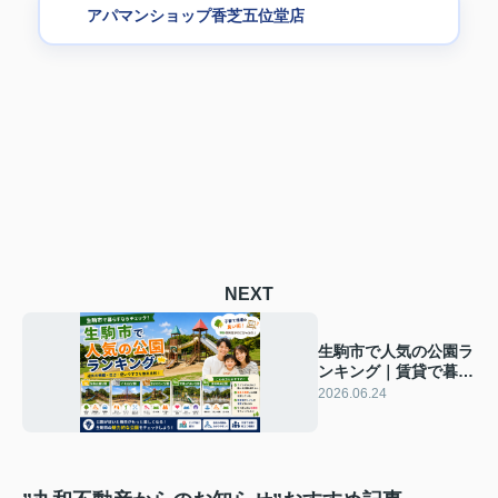
アパマンショップ香芝五位堂店
NEXT
生駒市で人気の公園ラ
ンキング｜賃貸で暮ら
す前に知りたい遊具・
2026.06.24
広さ・使いやすさ