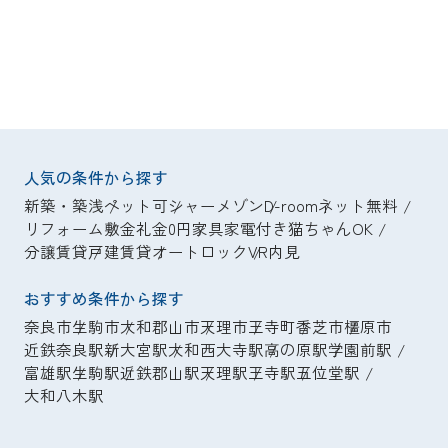
人気の条件から探す
新築・築浅
ペット可
シャーメゾン
D-room
ネット無料
リフォーム
敷金礼金0円
家具家電付き
猫ちゃんOK
分譲賃貸
戸建賃貸
オートロック
VR内見
おすすめ条件から探す
奈良市
生駒市
大和郡山市
天理市
王寺町
香芝市
橿原市
近鉄奈良駅
新大宮駅
大和西大寺駅
高の原駅
学園前駅
富雄駅
生駒駅
近鉄郡山駅
天理駅
王寺駅
五位堂駅
大和八木駅