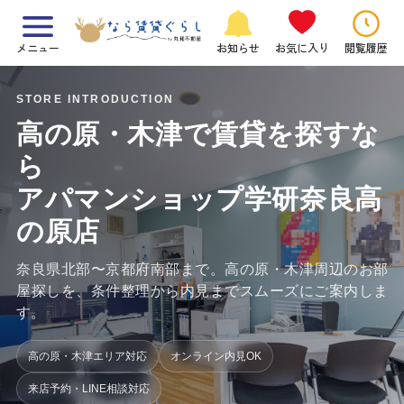
メニュー
お知らせ
お気に入り
閲覧履歴
STORE INTRODUCTION
高の原・木津で賃貸を探すな
ら
アパマンショップ学研奈良高
の原店
奈良県北部〜京都府南部まで。高の原・木津周辺のお部
屋探しを、条件整理から内見までスムーズにご案内しま
す。
高の原・木津エリア対応
オンライン内見OK
来店予約・LINE相談対応