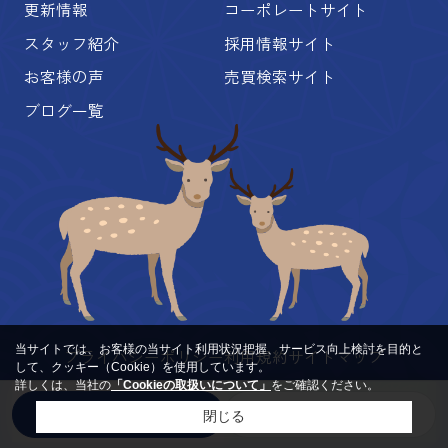
更新情報
コーポレートサイト
スタッフ紹介
採用情報サイト
お客様の声
売買検索サイト
ブログ一覧
当サイトでは、お客様の当サイト利用状況把握、サービス向上検討を目的と
プライバシーポリシー
利用規約
サイトマップ
して、クッキー（Cookie）を使用しています。
詳しくは、当社の
「Cookieの取扱いについて」
をご確認ください。
© MARUWA RealEstate Co., Ltd. All Rights Reserved.
来店予約
お問い合わせ
来店予約
LINE
閉じる