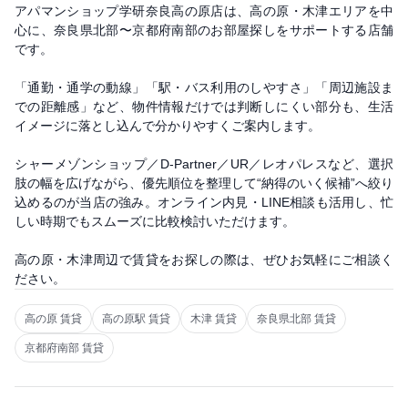
アパマンショップ学研奈良高の原店は、高の原・木津エリアを中
心に、奈良県北部〜京都府南部のお部屋探しをサポートする店舗
です。
「通勤・通学の動線」「駅・バス利用のしやすさ」「周辺施設ま
での距離感」など、物件情報だけでは判断しにくい部分も、生活
イメージに落とし込んで分かりやすくご案内します。
シャーメゾンショップ／D-Partner／UR／レオパレスなど、選択
肢の幅を広げながら、優先順位を整理して“納得のいく候補”へ絞り
込めるのが当店の強み。オンライン内見・LINE相談も活用し、忙
しい時期でもスムーズに比較検討いただけます。
高の原・木津周辺で賃貸をお探しの際は、ぜひお気軽にご相談く
ださい。
高の原 賃貸
高の原駅 賃貸
木津 賃貸
奈良県北部 賃貸
京都府南部 賃貸