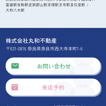
富雄駅
生駒駅
近鉄郡山駅
天理駅
王寺駅
五位堂駅
大和八木駅
株式会社丸和不動産
〒631-0816 奈良県奈良市西大寺本町1-6
お問い合わせ
来店予約