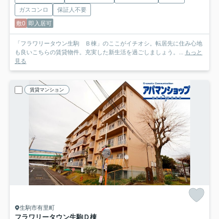
ガスコンロ
保証人不要
敷0
即入居可
「フラワリータウン生駒 Ｂ棟」のここがイチオシ。転居先に住み心地
も良いこちらの賃貸物件。充実した新生活を過ごしましょう。...
もっと
見る
賃貸マンション
生駒市有里町
フラワリータウン生駒Ｄ棟