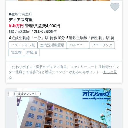
生駒市有里町
ディアス有里
5.5
万円
管理/共益費4,000円
1階 / 50.00㎡ / 2LDK /築28年
近鉄生駒線「一分」駅 徒歩10分
近鉄生駒線「南生駒」駅 徒歩16分
バス・トイレ別
室内洗濯機置場
バルコニー
フローリング
電気有
駐輪場
こだわりポイント満載のディアス有里。ファミリーマート 生駒壱分イン
ター北店まで徒歩7分と近場にコンビニがあるのもポイント...
もっと見
る
賃貸マンション