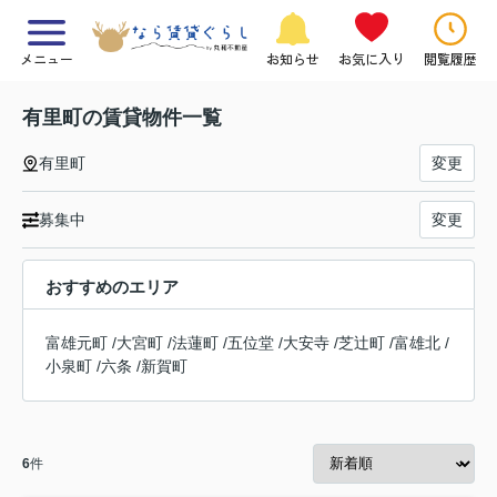
メニュー
お知らせ
お気に入り
閲覧履歴
有里町の賃貸物件一覧
有里町
変更
募集中
変更
おすすめのエリア
富雄元町
/
大宮町
/
法蓮町
/
五位堂
/
大安寺
/
芝辻町
/
富雄北
/
小泉町
/
六条
/
新賀町
6
件