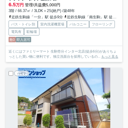
6.5
万円
管理/共益費5,000円
3階 / 66.37㎡ / 3LDK＋2S(納戸) /築48年
近鉄生駒線「一分」駅 徒歩9分
近鉄生駒線「南生駒」駅 徒歩12分
バス・トイレ別
室内洗濯機置場
バルコニー
フローリング
電気有
駐輪場
敷0
即入居可
近くにはファミリーマート 生駒壱分インター北店(徒歩6分)がありちょ
っとした買い物に便利です。独立洗面台を採用しているの...
もっと見る
ハイツ