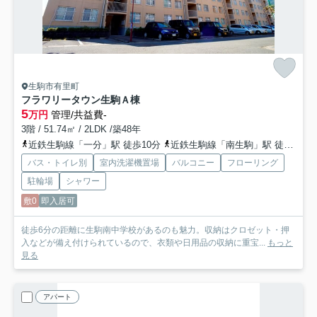
生駒市有里町
フラワリータウン生駒Ａ棟
5
万円
管理/共益費-
3階 / 51.74㎡ / 2LDK /築48年
近鉄生駒線「一分」駅 徒歩10分
近鉄生駒線「南生駒」駅 徒歩12分
バス・トイレ別
室内洗濯機置場
バルコニー
フローリング
駐輪場
シャワー
敷0
即入居可
徒歩6分の距離に生駒南中学校があるのも魅力。収納はクロゼット・押
入などが備え付けられているので、衣類や日用品の収納に重宝...
もっと
見る
アパート