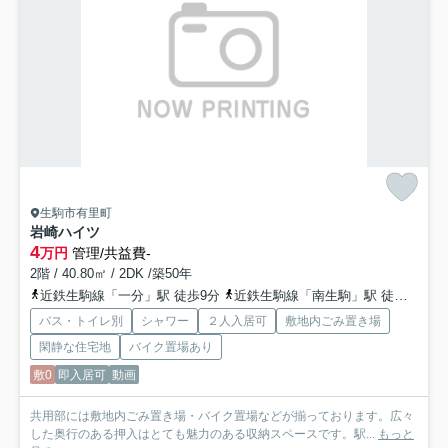
生駒市有里町
岩崎ハイツ
4
万円
管理/共益費-
2階 / 40.80㎡ / 2DK /築50年
近鉄生駒線「一分」駅 徒歩9分
近鉄生駒線「南生駒」駅 徒歩13分
バス・トイレ別
シャワー
２人入居可
敷地内ごみ置き場
閑静な住宅地
バイク置場あり
敷0
即入居可
動画
共用部には敷地内ごみ置き場・バイク置場などが揃っております。広々
した奥行のある押入はとても魅力のある収納スペースです。駅...
もっと