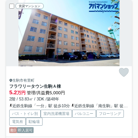
賃貸マンション
生駒市有里町
フラワリータウン生駒Ａ棟
5.2
万円
管理/共益費5,000円
2階 / 53.83㎡ / 3DK /築48年
近鉄生駒線「一分」駅 徒歩10分
近鉄生駒線「南生駒」駅 徒歩12分
バス・トイレ別
室内洗濯機置場
バルコニー
フローリング
電気有
駐輪場
敷0
即入居可