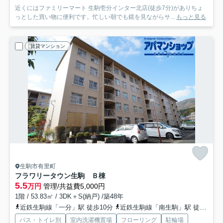
近くにはファミリーマート 生駒壱分インター北店(徒歩7分)がありちょ
っとした買い物に便利です。忙しい朝でも鏡を見ながらサ...
もっと見る
賃貸マンション
生駒市有里町
フラワリータウン生駒 Ｂ棟
5.5
万円
管理/共益費5,000円
1階 / 53.83㎡ / 3DK＋S(納戸) /築48年
近鉄生駒線「一分」駅 徒歩10分
近鉄生駒線「南生駒」駅 徒歩10分
バス・トイレ別
室内洗濯機置場
フローリング
駐輪場