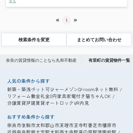
見る
1
検索条件を変更
まとめてお問い合わせ
奈良の賃貸情報のことなら丸和不動産
有里町の賃貸物件一覧
人気の条件から探す
新築・築浅
ペット可
シャーメゾン
D-room
ネット無料
リフォーム
敷金礼金0円
家具家電付き
猫ちゃんOK
分譲賃貸
戸建賃貸
オートロック
VR内見
おすすめ条件から探す
奈良市
生駒市
大和郡山市
天理市
王寺町
香芝市
橿原市
近鉄奈良駅
新大宮駅
大和西大寺駅
高の原駅
学園前駅