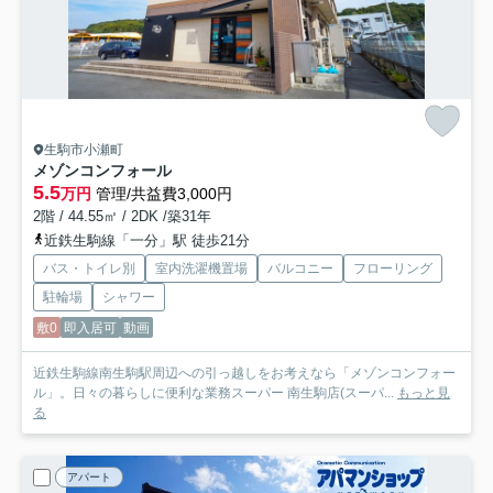
生駒市小瀬町
メゾンコンフォール
5.5
万円
管理/共益費3,000円
2階 / 44.55㎡ / 2DK /築31年
近鉄生駒線「一分」駅 徒歩21分
バス・トイレ別
室内洗濯機置場
バルコニー
フローリング
駐輪場
シャワー
敷0
即入居可
動画
近鉄生駒線南生駒駅周辺への引っ越しをお考えなら「メゾンコンフォー
ル」。日々の暮らしに便利な業務スーパー 南生駒店(スーパ...
もっと見
る
アパート