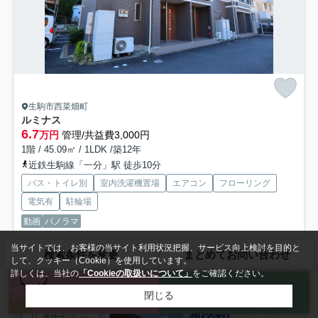
生駒市西菜畑町
ルミナス
6.7
万円
管理/共益費3,000円
1階 / 45.09㎡ / 1LDK /築12年
近鉄生駒線「一分」駅 徒歩10分
バス・トイレ別
室内洗濯機置場
エアコン
フローリング
電気有
駐輪場
動画
パノラマ
当サイトでは、お客様の当サイト利用状況把握、サービス向上検討を目的と
徒歩21分の場所に生駒東小学校があります。共用部には敷地内ごみ置き
検索条件を変更
まとめてお問い合わせ
して、クッキー（Cookie）を使用しています。
場・オール電化など様々な設備やサービスが揃っているので...
もっと見
詳しくは、当社の
「Cookieの取扱いについて」
をご確認ください。
る
来店予約
お問い合わせ
閉じる
賃貸マンション