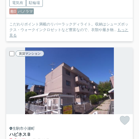
電気有
駐輪場
敷0
パノラマ
こだわりポイント満載のリバーラックディライト。収納はシューズボッ
クス・ウォークインクロゼットなど豊富なので、衣類や履き物...
もっと
見る
賃貸マンション
生駒市小瀬町
ハピネスＢ