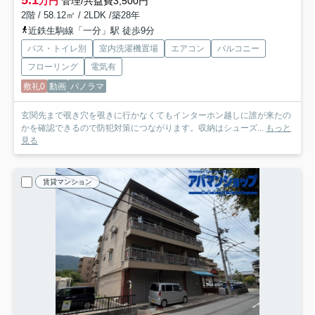
万円
管理/共益費3,500円
2階 / 58.12㎡ / 2LDK /築28年
近鉄生駒線「一分」駅 徒歩9分
バス・トイレ別
室内洗濯機置場
エアコン
バルコニー
フローリング
電気有
敷礼0
動画
パノラマ
玄関先まで覗き穴を覗きに行かなくてもインターホン越しに誰が来たの
かを確認できるので防犯対策につながります。収納はシューズ...
もっと
見る
賃貸マンション