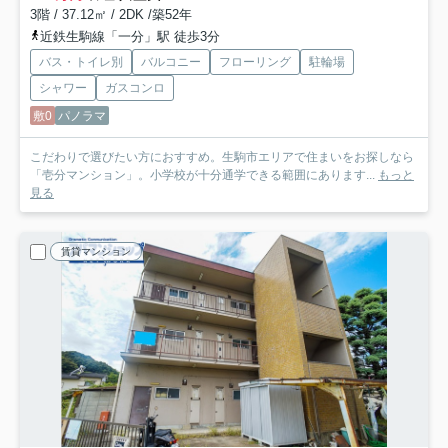
3階 / 37.12㎡ / 2DK /築52年
近鉄生駒線「一分」駅 徒歩3分
バス・トイレ別
バルコニー
フローリング
駐輪場
シャワー
ガスコンロ
敷0
パノラマ
こだわりで選びたい方におすすめ。生駒市エリアで住まいをお探しなら
「壱分マンション」。小学校が十分通学できる範囲にあります...
もっと
見る
賃貸マンション