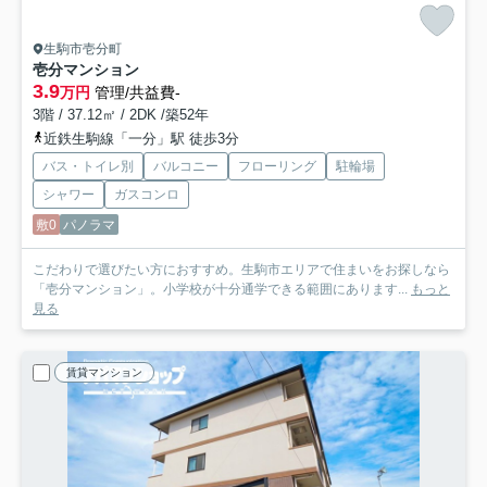
生駒市壱分町
壱分マンション
3.9
万円
管理/共益費-
3階 / 37.12㎡ / 2DK /築52年
近鉄生駒線「一分」駅 徒歩3分
バス・トイレ別
バルコニー
フローリング
駐輪場
シャワー
ガスコンロ
敷0
パノラマ
こだわりで選びたい方におすすめ。生駒市エリアで住まいをお探しなら
「壱分マンション」。小学校が十分通学できる範囲にあります...
もっと
見る
賃貸マンション