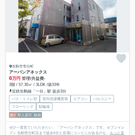
生駒市壱分町
アーバンアネックス
6
万円
管理/共益費-
3階 / 57.30㎡ / 3LDK /築33年
近鉄生駒線「一分」駅 徒歩3分
バス・トイレ別
室内洗濯機置場
エアコン
バルコニー
フローリング
駐輪場
敷0
即入居可
動画
ぜひ一度見ていただきたい、「アーバンアネックス」です。セブンイレ
ブン 生駒壱分町店まで徒歩4分と近場にコンビニがあるのも...
もっと見