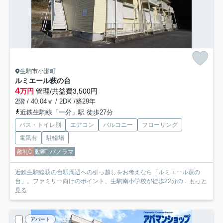
生駒市小瀬町
ルミエール萩の台
4
万円
管理/共益費3,500円
2階 / 40.04㎡ / 2DK /築29年
近鉄生駒線「一分」駅 徒歩27分
バス・トイレ別
エアコン
バルコニー
フローリング
電気有
駐輪場
敷礼0
動画
パノラマ
近鉄生駒線萩の台駅周辺への引っ越しをお考えなら「ルミエール萩の
台」。ファミリー向けのポイント、生駒南小学校が徒歩22分の...
もっと
見る
アパート