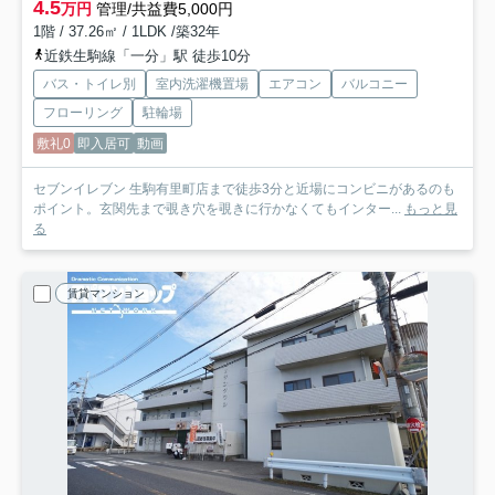
4.5
万円
管理/共益費5,000円
1階 / 37.26㎡ / 1LDK /築32年
近鉄生駒線「一分」駅 徒歩10分
バス・トイレ別
室内洗濯機置場
エアコン
バルコニー
フローリング
駐輪場
敷礼0
即入居可
動画
セブンイレブン 生駒有里町店まで徒歩3分と近場にコンビニがあるのも
ポイント。玄関先まで覗き穴を覗きに行かなくてもインター...
もっと見
る
賃貸マンション