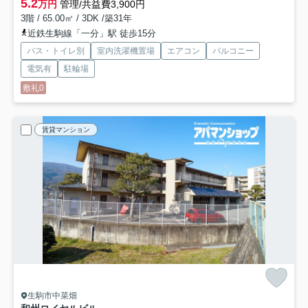
5.2
万円
管理/共益費3,900円
3階 / 65.00㎡ / 3DK /築31年
近鉄生駒線「一分」駅 徒歩15分
バス・トイレ別
室内洗濯機置場
エアコン
バルコニー
電気有
駐輪場
敷礼0
賃貸マンション
生駒市中菜畑