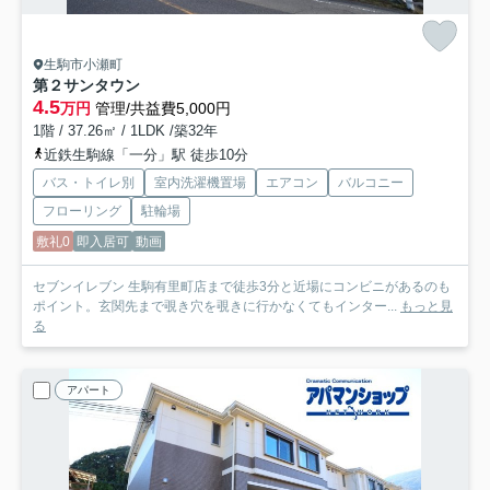
生駒市小瀬町
第２サンタウン
4.5
万円
管理/共益費5,000円
1階 / 37.26㎡ / 1LDK /築32年
近鉄生駒線「一分」駅 徒歩10分
バス・トイレ別
室内洗濯機置場
エアコン
バルコニー
フローリング
駐輪場
敷礼0
即入居可
動画
セブンイレブン 生駒有里町店まで徒歩3分と近場にコンビニがあるのも
ポイント。玄関先まで覗き穴を覗きに行かなくてもインター...
もっと見
る
アパート