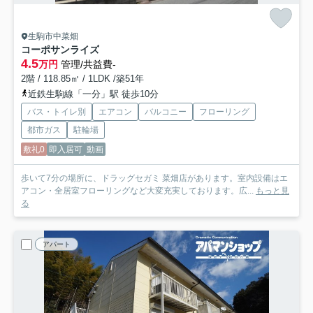
生駒市中菜畑
コーポサンライズ
4.5
万円
管理/共益費-
2階 / 118.85㎡ / 1LDK /築51年
近鉄生駒線「一分」駅 徒歩10分
バス・トイレ別
エアコン
バルコニー
フローリング
都市ガス
駐輪場
敷礼0
即入居可
動画
歩いて7分の場所に、ドラッグセガミ 菜畑店があります。室内設備はエ
アコン・全居室フローリングなど大変充実しております。広...
もっと見
る
アパート