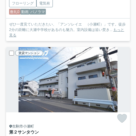
フローリング
電気有
敷礼0
動画
パノラマ
ぜひ一度見ていただきたい、「アンソレイエ （小瀬町）」です。徒歩
2分の距離に大瀬中学校があるのも魅力。室内設備は追い焚き...
もっと
見る
賃貸マンション
生駒市小瀬町
第２サンタウン