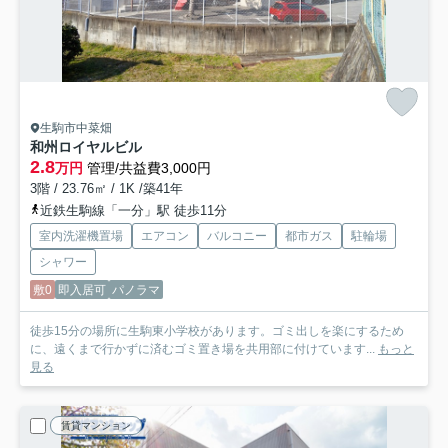
生駒市中菜畑
和州ロイヤルビル
2.8
万円
管理/共益費3,000円
3階 / 23.76㎡ / 1K /築41年
近鉄生駒線「一分」駅 徒歩11分
室内洗濯機置場
エアコン
バルコニー
都市ガス
駐輪場
シャワー
敷0
即入居可
パノラマ
徒歩15分の場所に生駒東小学校があります。ゴミ出しを楽にするため
に、遠くまで行かずに済むゴミ置き場を共用部に付けています...
もっと
見る
賃貸マンション