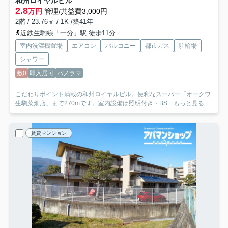
和州ロイヤルビル
2.8
万円
管理/共益費3,000円
2階 / 23.76㎡ / 1K /築41年
近鉄生駒線「一分」駅 徒歩11分
室内洗濯機置場
エアコン
バルコニー
都市ガス
駐輪場
シャワー
敷0
即入居可
パノラマ
こだわりポイント満載の和州ロイヤルビル。便利なスーパー「オークワ
生駒菜畑店」まで270mです。室内設備は照明付き・BS...
もっと見る
賃貸マンション