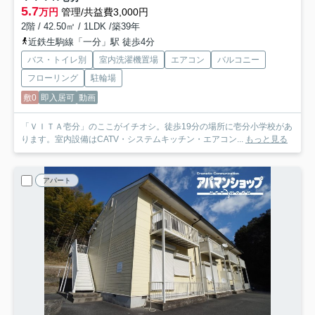
5.7
万円
管理/共益費3,000円
2階 / 42.50㎡ / 1LDK /築39年
近鉄生駒線「一分」駅 徒歩4分
バス・トイレ別
室内洗濯機置場
エアコン
バルコニー
フローリング
駐輪場
敷0
即入居可
動画
「ＶＩＴＡ壱分」のここがイチオシ。徒歩19分の場所に壱分小学校があ
ります。室内設備はCATV・システムキッチン・エアコン...
もっと見る
アパート