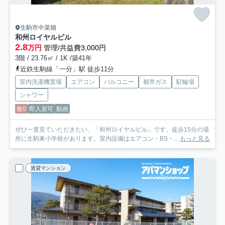
生駒市中菜畑
和州ロイヤルビル
2.8
万円
管理/共益費3,000円
3階 / 23.76㎡ / 1K /築41年
近鉄生駒線「一分」駅 徒歩11分
室内洗濯機置場
エアコン
バルコニー
都市ガス
駐輪場
シャワー
敷0
即入居可
動画
ぜひ一度見ていただきたい、「和州ロイヤルビル」です。徒歩15分の場
所に生駒東小学校があります。室内設備はエアコン・BS・...
もっと見る
賃貸マンション