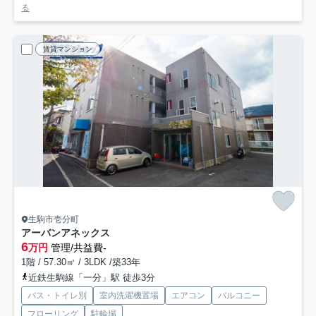
る
賃貸マンション
生駒市壱分町
アーバンアネックス
6
万円
管理/共益費-
1階 / 57.30㎡ / 3LDK /築33年
近鉄生駒線「一分」駅 徒歩3分
バス・トイレ別
室内洗濯機置場
エアコン
バルコニー
フローリング
駐輪場