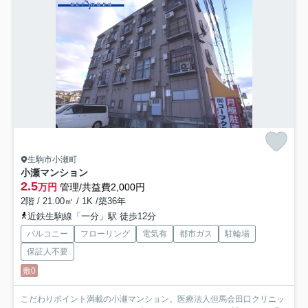
生駒市小瀬町
小瀬マンション
2.5
万円
管理/共益費2,000円
2階 / 21.00㎡ / 1K /築36年
近鉄生駒線「一分」駅 徒歩12分
バルコニー
フローリング
電気有
都市ガス
駐輪場
保証人不要
敷0
こだわりポイント満載の小瀬マンション。医療法人但馬会田口クリニッ