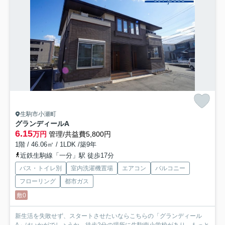
生駒市小瀬町
グランディールA
6.15
万円
管理/共益費5,800円
1階 / 46.06㎡ / 1LDK /築9年
近鉄生駒線「一分」駅 徒歩17分
バス・トイレ別
室内洗濯機置場
エアコン
バルコニー
フローリング
都市ガス
敷0
新生活を失敗せず、スタートさせたいならこちらの「グランディール
A」はいかがでしょうか。徒歩2分の場所に生駒南小学校があり...
もっと