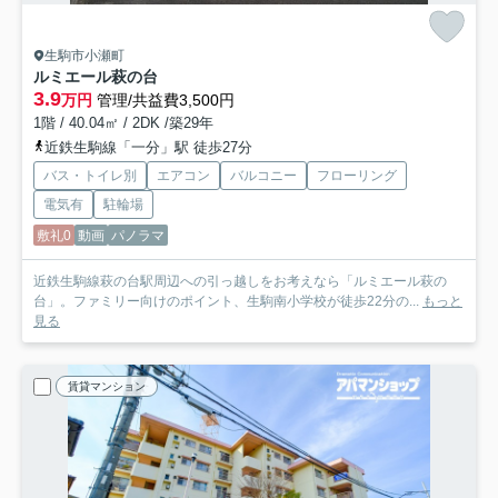
生駒市小瀬町
ルミエール萩の台
3.9
万円
管理/共益費3,500円
1階 / 40.04㎡ / 2DK /築29年
近鉄生駒線「一分」駅 徒歩27分
バス・トイレ別
エアコン
バルコニー
フローリング
電気有
駐輪場
敷礼0
動画
パノラマ
近鉄生駒線萩の台駅周辺への引っ越しをお考えなら「ルミエール萩の
台」。ファミリー向けのポイント、生駒南小学校が徒歩22分の...
もっと
見る
賃貸マンション