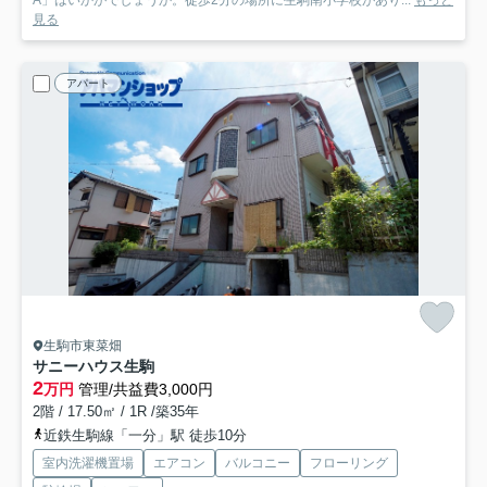
見る
アパート
生駒市東菜畑
サニーハウス生駒
2
万円
管理/共益費3,000円
2階 / 17.50㎡ / 1R /築35年
近鉄生駒線「一分」駅 徒歩10分
室内洗濯機置場
エアコン
バルコニー
フローリング