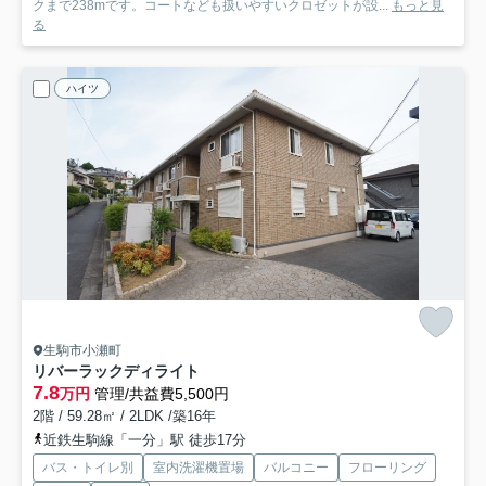
クまで238mです。コートなども扱いやすいクロゼットが設...
もっと見
る
ハイツ
生駒市小瀬町
リバーラックディライト
7.8
万円
管理/共益費5,500円
2階 / 59.28㎡ / 2LDK /築16年
近鉄生駒線「一分」駅 徒歩17分
バス・トイレ別
室内洗濯機置場
バルコニー
フローリング