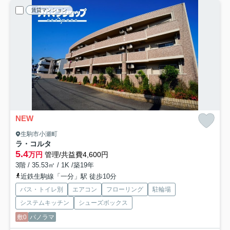
賃貸マンション
NEW
生駒市小瀬町
ラ・コルタ
5.4
万円
管理/共益費4,600円
3階 / 35.53㎡ / 1K /築19年
近鉄生駒線「一分」駅 徒歩10分
バス・トイレ別
エアコン
フローリング
駐輪場
システムキッチン
シューズボックス
敷0
パノラマ