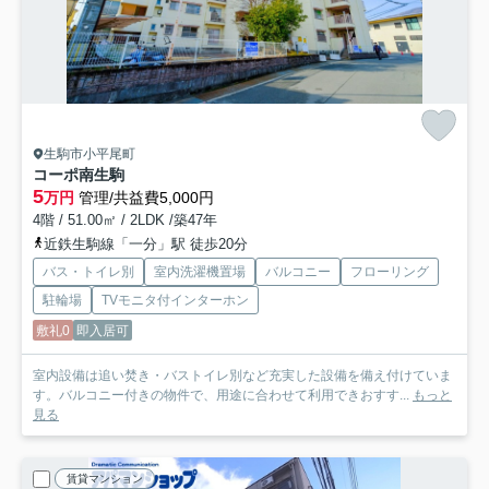
生駒市小平尾町
コーポ南生駒
5
万円
管理/共益費5,000円
4階 / 51.00㎡ / 2LDK /築47年
近鉄生駒線「一分」駅 徒歩20分
バス・トイレ別
室内洗濯機置場
バルコニー
フローリング
駐輪場
TVモニタ付インターホン
敷礼0
即入居可
室内設備は追い焚き・バストイレ別など充実した設備を備え付けていま
す。バルコニー付きの物件で、用途に合わせて利用できおすす...
もっと
見る
賃貸マンション