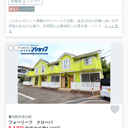
駐輪場
シャワー
敷礼0
パノラマ
こだわりポイント満載のサニーハウス生駒。徒歩24分の距離に緑ヶ丘中
学校があるのも魅力。共用部には敷地内ごみ置き場・バイク...
もっと見
る
アパート
生駒市壱分町
フォーリーフ クローバ
5.1