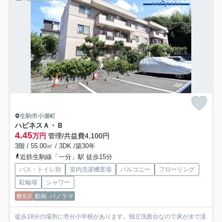
生駒市小瀬町
ハピネスＡ・Ｂ
4.45
万円
管理/共益費4,100円
3階 / 55.00㎡ / 3DK /築30年
近鉄生駒線「一分」駅 徒歩15分
バス・トイレ別
室内洗濯機置場
バルコニー
フローリング
駐輪場
シャワー
敷礼0
動画
パノラマ
徒歩18分の場所に壱分小学校があります。独立洗面台なので床が水で濡