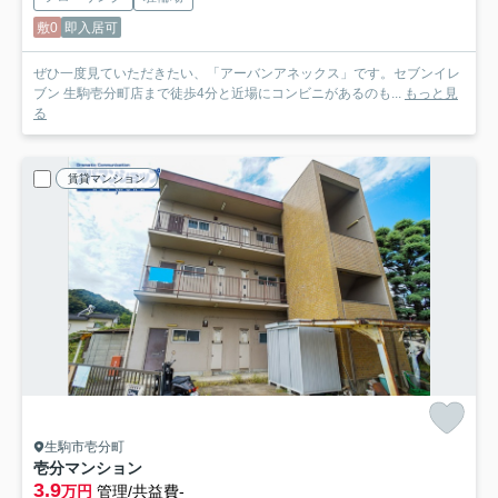
敷0
即入居可
ぜひ一度見ていただきたい、「アーバンアネックス」です。セブンイレ
ブン 生駒壱分町店まで徒歩4分と近場にコンビニがあるのも...
もっと見
る
賃貸マンション
生駒市壱分町
壱分マンション
3.9
万円
管理/共益費-