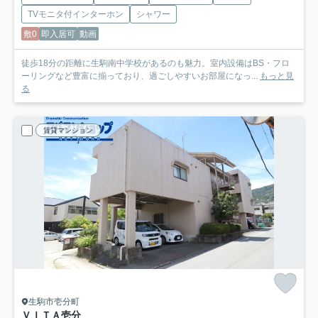
TVモニタ付インターホン
シャワー
敷0
即入居可
動画
徒歩18分の距離に生駒南中学校があるのも魅力。室内設備はBS・フロ
ーリングなど豊富に揃っており、過ごしやすいお部屋になっ...
もっと見
る
賃貸マンション
生駒市壱分町
ＶＩＴＡ壱分