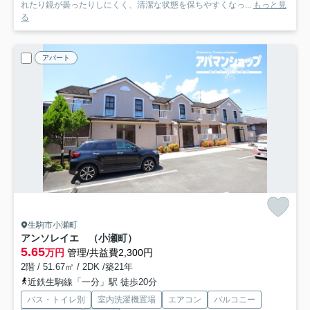
れたり鏡が曇ったりしにくく、清潔な状態を保ちやすくなっ...
もっと見
る
アパート
生駒市小瀬町
アンソレイエ （小瀬町）
5.65
万円
管理/共益費2,300円
2階 / 51.67㎡ / 2DK /築21年
近鉄生駒線「一分」駅 徒歩20分
バス・トイレ別
室内洗濯機置場
エアコン
バルコニー