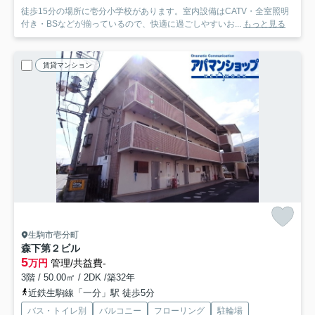
徒歩15分の場所に壱分小学校があります。室内設備はCATV・全室照明
付き・BSなどが揃っているので、快適に過ごしやすいお...
もっと見る
賃貸マンション
生駒市壱分町
森下第２ビル
5
万円
管理/共益費-
3階 / 50.00㎡ / 2DK /築32年
近鉄生駒線「一分」駅 徒歩5分
バス・トイレ別
バルコニー
フローリング
駐輪場