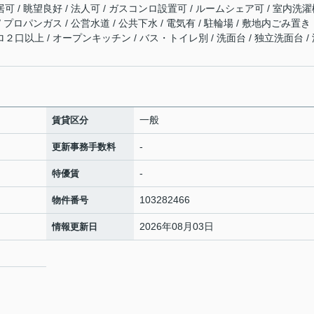
居可 / 眺望良好 / 法人可 / ガスコンロ設置可 / ルームシェア可 / 室内洗
/ プロパンガス / 公営水道 / 公共下水 / 電気有 / 駐輪場 / 敷地内ごみ置き
ロ２口以上 / オープンキッチン / バス・トイレ別 / 洗面台 / 独立洗面台 /
一般
賃貸区分
-
更新事務手数料
-
特優賃
103282466
物件番号
2026年08月03日
情報更新日
５