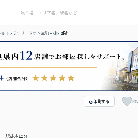
フラワリータウン生駒Ａ棟
2階
一覧
印刷する
お気
」駅徒歩12分