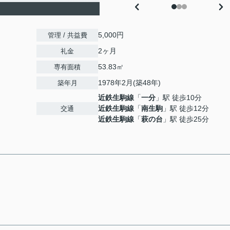
5,000円
管理 / 共益費
2ヶ月
礼金
53.83㎡
専有面積
1978年2月(築48年)
築年月
近鉄生駒線
「
一分
」駅 徒歩10分
近鉄生駒線
「
南生駒
」駅 徒歩12分
交通
近鉄生駒線
「
萩の台
」駅 徒歩25分