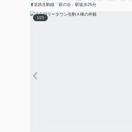
近鉄生駒線「萩の台」駅徒歩25分
1
/
23