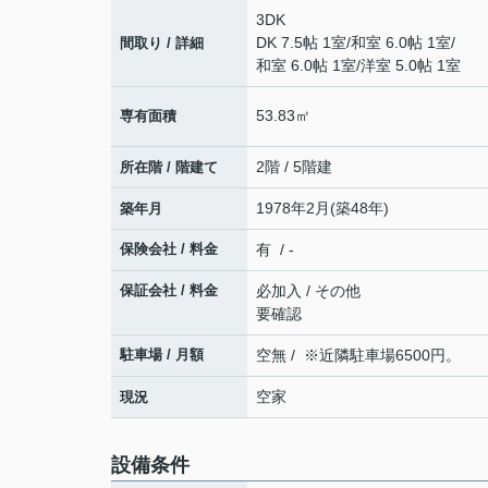
3DK
DK 7.5帖 1室
/
和室 6.0帖 1室
/
間取り / 詳細
和室 6.0帖 1室
/
洋室 5.0帖 1室
53.83㎡
専有面積
2階 / 5階建
所在階 / 階建て
1978年2月(築48年)
築年月
保険会社 / 料金
有 / -
保証会社 / 料金
必加入 / その他
要確認
駐車場 / 月額
空無 / ※近隣駐車場6500円。
空家
現況
設備条件