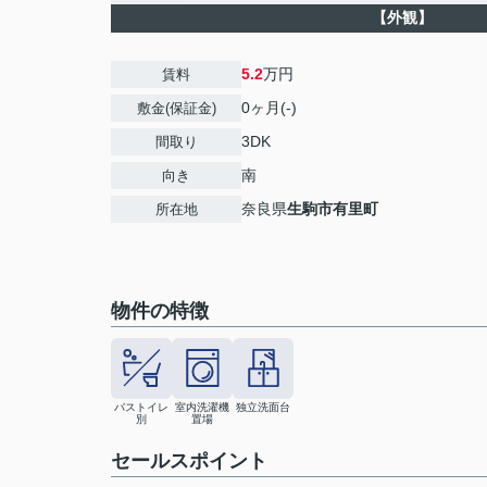
【外観】
5.2
万円
賃料
0ヶ月(-)
敷金(保証金)
3DK
間取り
南
向き
奈良県
生駒市
有里町
所在地
物件の特徴
バストイレ
室内洗濯機
独立洗面台
別
置場
セールスポイント