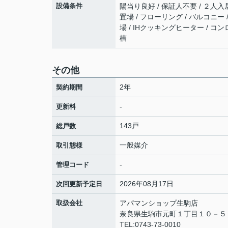
設備条件
陽当り良好 / 保証人不要 / ２人入
置場 / フローリング / バルコニー 
場 / IHクッキングヒーター / コン
槽
その他
2年
契約期間
-
更新料
143戸
総戸数
一般媒介
取引態様
-
管理コード
2026年08月17日
次回更新予定日
取扱会社
アパマンショップ生駒店
奈良県生駒市元町１丁目１０－
TEL:0743-73-0010