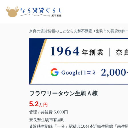
奈良の賃貸情報のことなら丸和不動産
生駒市の賃貸物件
フラワリータウン生駒Ａ棟
5.2
万円
管理 / 共益費 5,000円
奈良県
生駒市
有里町
近鉄生駒線「一分」駅徒歩10分
近鉄生駒線「南生駒