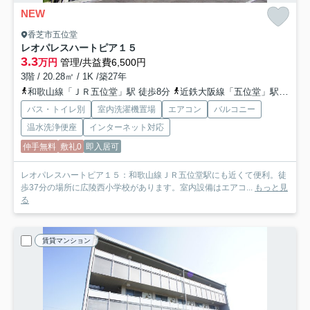
NEW
香芝市五位堂
レオパレスハートピア１５
3.3
万円
管理/共益費6,500円
3階 / 20.28㎡ / 1K /築27年
和歌山線「ＪＲ五位堂」駅 徒歩8分
近鉄大阪線「五位堂」駅 徒歩10分
バス・トイレ別
室内洗濯機置場
エアコン
バルコニー
温水洗浄便座
インターネット対応
仲手無料
敷礼0
即入居可
レオパレスハートピア１５：和歌山線ＪＲ五位堂駅にも近くて便利。徒
歩37分の場所に広陵西小学校があります。室内設備はエアコ...
もっと見
る
賃貸マンション