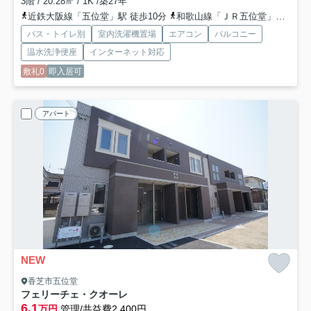
3階 / 20.28㎡ / 1K /築27年
近鉄大阪線「五位堂」駅 徒歩10分
和歌山線「ＪＲ五位堂」駅 徒歩9分
バス・トイレ別
室内洗濯機置場
エアコン
バルコニー
温水洗浄便座
インターネット対応
敷礼0
即入居可
アパート
NEW
香芝市五位堂
フェリーチェ・クオーレ
6.1
万円
管理/共益費2,400円