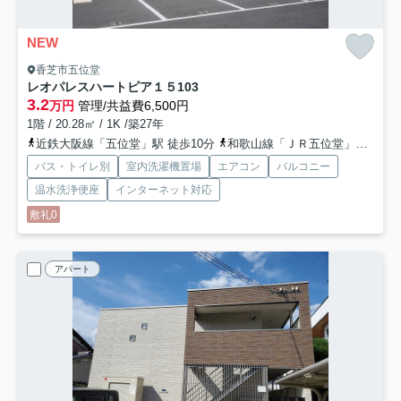
NEW
香芝市五位堂
レオパレスハートピア１５
103
3.2
万円
管理/共益費6,500円
1階 / 20.28㎡ / 1K /築27年
近鉄大阪線「五位堂」駅 徒歩10分
和歌山線「ＪＲ五位堂」駅 徒歩9分
バス・トイレ別
室内洗濯機置場
エアコン
バルコニー
温水洗浄便座
インターネット対応
敷礼0
アパート