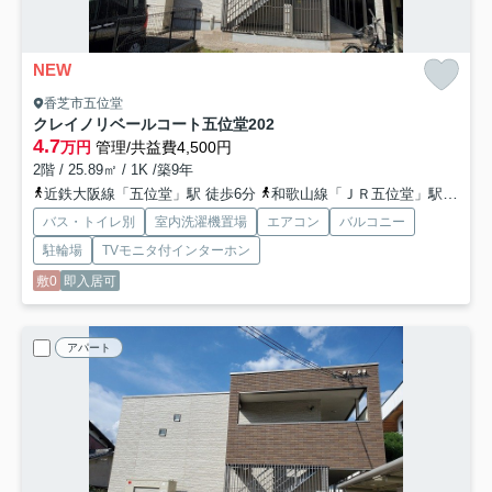
NEW
香芝市五位堂
クレイノリベールコート五位堂
202
4.7
万円
管理/共益費4,500円
2階 / 25.89㎡ / 1K /築9年
近鉄大阪線「五位堂」駅 徒歩6分
和歌山線「ＪＲ五位堂」駅 徒歩8分
バス・トイレ別
室内洗濯機置場
エアコン
バルコニー
駐輪場
TVモニタ付インターホン
敷0
即入居可
アパート