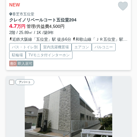
NEW
香芝市五位堂
クレイノリベールコート五位堂
204
4.7
万円
管理/共益費4,500円
2階 / 25.89㎡ / 1K /築9年
近鉄大阪線「五位堂」駅 徒歩6分
和歌山線「ＪＲ五位堂」駅 徒歩8分
バス・トイレ別
室内洗濯機置場
エアコン
バルコニー
駐輪場
TVモニタ付インターホン
敷0
即入居可
アパート