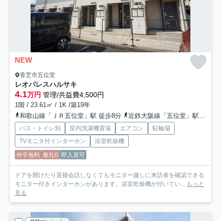
NEW
香芝市五位堂
レオパレスハルサキ
4.1
万円
管理/共益費4,500円
1階 / 23.61㎡ / 1K /築19年
和歌山線「ＪＲ五位堂」駅 徒歩8分
近鉄大阪線「五位堂」駅 徒歩12分
バス・トイレ別
室内洗濯機置場
エアコン
駐輪場
TVモニタ付インターホン
浴室乾燥機
仲手無料
敷礼0
即入居可
ドアを開けたり直接会話しなくてもモニター越しに来訪者を確認できる
モニター付きインターホンがあります。浴室乾燥機が付いてい...
もっと
見る