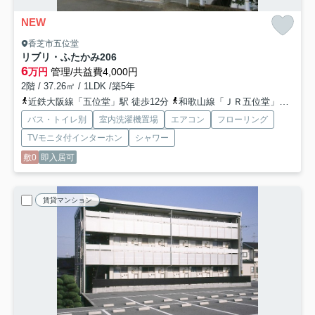
NEW
香芝市五位堂
リブリ・ふたかみ
206
6
万円
管理/共益費4,000円
2階 / 37.26㎡ / 1LDK /築5年
近鉄大阪線「五位堂」駅 徒歩12分
和歌山線「ＪＲ五位堂」駅 徒歩16分
バス・トイレ別
室内洗濯機置場
エアコン
フローリング
TVモニタ付インターホン
シャワー
敷0
即入居可
賃貸マンション