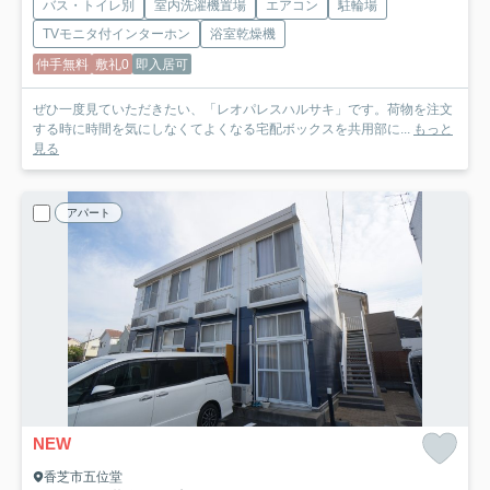
バス・トイレ別
室内洗濯機置場
エアコン
駐輪場
TVモニタ付インターホン
浴室乾燥機
仲手無料
敷礼0
即入居可
ぜひ一度見ていただきたい、「レオパレスハルサキ」です。荷物を注文
する時に時間を気にしなくてよくなる宅配ボックスを共用部に...
もっと
見る
アパート
NEW
香芝市五位堂