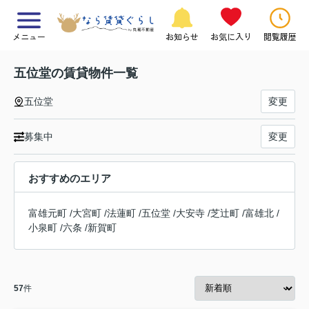
メニュー
お知らせ
お気に入り
閲覧履歴
五位堂の賃貸物件一覧
五位堂
変更
募集中
変更
おすすめのエリア
富雄元町
/
大宮町
/
法蓮町
/
五位堂
/
大安寺
/
芝辻町
/
富雄北
/
小泉町
/
六条
/
新賀町
57
件