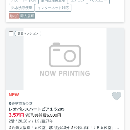
バス・トイレ別
室内洗濯機置場
エアコン
バルコニー
温水洗浄便座
インターネット対応
敷礼0
即入居可
賃貸マンション
NEW
香芝市五位堂
レオパレスハートピア１５
205
3.5
万円
管理/共益費6,500円
2階 / 20.28㎡ / 1K /築27年
近鉄大阪線「五位堂」駅 徒歩10分
和歌山線「ＪＲ五位堂」駅 徒歩9分