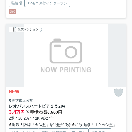
駐輪場
TVモニタ付インターホン
敷0
賃貸マンション
NEW
香芝市五位堂
レオパレスハートピア１５
204
3.4
万円
管理/共益費6,500円
2階 / 20.28㎡ / 1K /築27年
近鉄大阪線「五位堂」駅 徒歩10分
和歌山線「ＪＲ五位堂」駅 徒歩9分