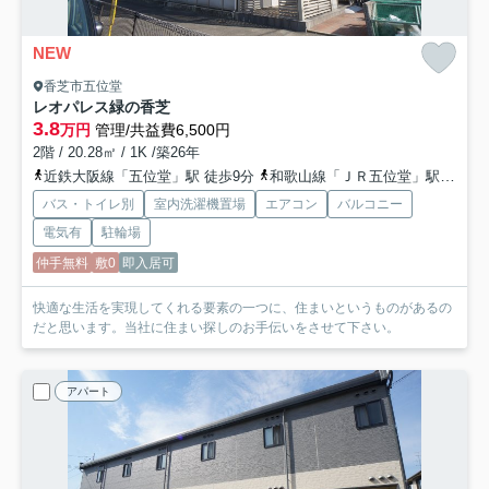
NEW
香芝市五位堂
レオパレス緑の香芝
3.8
万円
管理/共益費6,500円
2階 / 20.28㎡ / 1K /築26年
近鉄大阪線「五位堂」駅 徒歩9分
和歌山線「ＪＲ五位堂」駅 徒歩13分
バス・トイレ別
室内洗濯機置場
エアコン
バルコニー
電気有
駐輪場
仲手無料
敷0
即入居可
快適な生活を実現してくれる要素の一つに、住まいというものがあるの
だと思います。当社に住まい探しのお手伝いをさせて下さい。
アパート