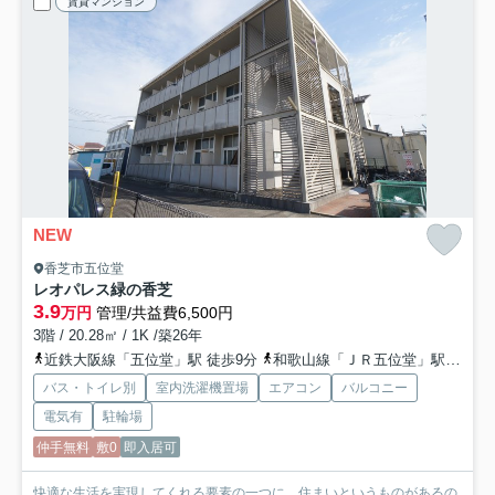
賃貸マンション
NEW
香芝市五位堂
レオパレス緑の香芝
3.9
万円
管理/共益費6,500円
3階 / 20.28㎡ / 1K /築26年
近鉄大阪線「五位堂」駅 徒歩9分
和歌山線「ＪＲ五位堂」駅 徒歩13分
バス・トイレ別
室内洗濯機置場
エアコン
バルコニー
電気有
駐輪場
仲手無料
敷0
即入居可
快適な生活を実現してくれる要素の一つに、住まいというものがあるの