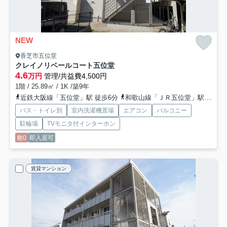
NEW
香芝市五位堂
クレイノリベールコート五位堂
4.6
万円
管理/共益費4,500円
1階 / 25.89㎡ / 1K /築9年
近鉄大阪線「五位堂」駅 徒歩6分
和歌山線「ＪＲ五位堂」駅 徒歩8分
バス・トイレ別
室内洗濯機置場
エアコン
バルコニー
駐輪場
TVモニタ付インターホン
敷0
即入居可
賃貸マンション