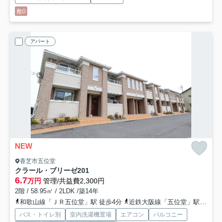
敷0
アパート
NEW
香芝市五位堂
クラール・ブリーゼ
201
6.7
万円
管理/共益費2,300円
2階 / 58.95㎡ / 2LDK /築14年
和歌山線「ＪＲ五位堂」駅 徒歩4分
近鉄大阪線「五位堂」駅 徒歩13分
バス・トイレ別
室内洗濯機置場
エアコン
バルコニー