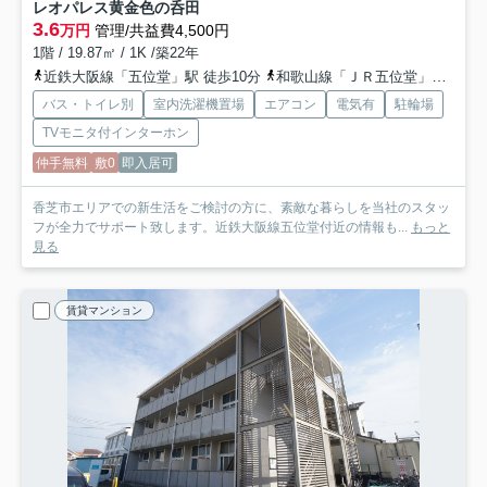
レオパレス黄金色の呑田
3.6
万円
管理/共益費4,500円
1階 / 19.87㎡ / 1K /築22年
近鉄大阪線「五位堂」駅 徒歩10分
和歌山線「ＪＲ五位堂」駅 徒歩14分
バス・トイレ別
室内洗濯機置場
エアコン
電気有
駐輪場
TVモニタ付インターホン
仲手無料
敷0
即入居可
香芝市エリアでの新生活をご検討の方に、素敵な暮らしを当社のスタッ
フが全力でサポート致します。近鉄大阪線五位堂付近の情報も...
もっと
見る
賃貸マンション