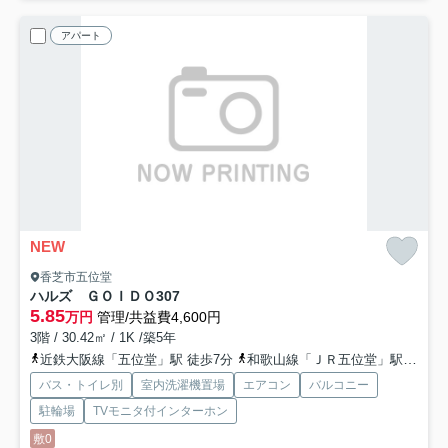
アパート
NEW
香芝市五位堂
ハルズ ＧＯＩＤＯ
307
5.85
万円
管理/共益費4,600円
3階 / 30.42㎡ / 1K /築5年
近鉄大阪線「五位堂」駅 徒歩7分
和歌山線「ＪＲ五位堂」駅 徒歩16分
バス・トイレ別
室内洗濯機置場
エアコン
バルコニー
駐輪場
TVモニタ付インターホン
敷0