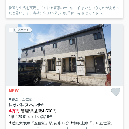
快適な生活を実現してくれる要素の一つに、住まいというものがあるの
だと思います。当社に住まい探しのお手伝いをさせて下さい。
アパート
NEW
香芝市五位堂
レオパレスハルサキ
4
万円
管理/共益費4,500円
1階 / 23.61㎡ / 1K /築19年
近鉄大阪線「五位堂」駅 徒歩12分
和歌山線「ＪＲ五位堂」駅 徒歩8分