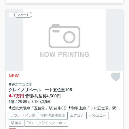
アパート
NEW
香芝市五位堂
クレイノリベールコート五位堂
105
4.7
万円
管理/共益費4,500円
1階 / 25.89㎡ / 1K /築9年
近鉄大阪線「五位堂」駅 徒歩6分
和歌山線「ＪＲ五位堂」駅 徒歩8分
バス・トイレ別
室内洗濯機置場
エアコン
バルコニー
駐輪場
TVモニタ付インターホン