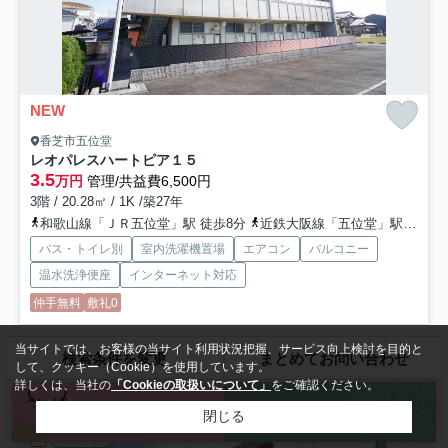
NEW
香芝市五位堂
レオパレスハートピア１５
3.5
万円
管理/共益費6,500円
3階 / 20.28㎡ / 1K /築27年
和歌山線「ＪＲ五位堂」駅 徒歩8分
近鉄大阪線「五位堂」駅 徒歩10分
バス・トイレ別
室内洗濯機置場
エアコン
バルコニー
温水洗浄便座
インターネット対応
仲手無料
敷礼0
和歌山線ＪＲ五位堂駅周辺への引っ越しをお考えなら「レオパレスハー
当サイトでは、お客様の当サイト利用状況把握、サービス向上検討を目的と
検索条件を変更
まとめてお問い合わせ
トピア１５」。室内設備はエアコン・家具・家電付などが揃っ...
もっと
して、クッキー（Cookie）を使用しています。
見る
詳しくは、当社の
「Cookieの取扱いについて」
をご確認ください。
来店予約
お問い合わせ
閉じる
アパート