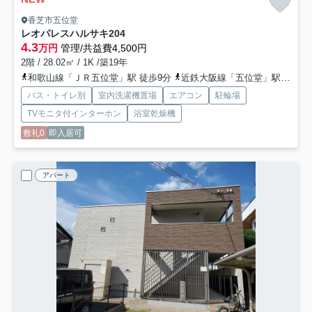
香芝市五位堂
レオパレスハルサキ
204
4.3
万円
管理/共益費4,500円
2階 / 28.02㎡ / 1K /築19年
和歌山線「ＪＲ五位堂」駅 徒歩9分
近鉄大阪線「五位堂」駅 徒歩12分
バス・トイレ別
室内洗濯機置場
エアコン
駐輪場
TVモニタ付インターホン
浴室乾燥機
敷礼0
即入居可
アパート