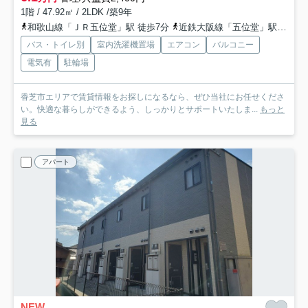
1階 / 47.92㎡ / 2LDK /築9年
和歌山線「ＪＲ五位堂」駅 徒歩7分
近鉄大阪線「五位堂」駅 徒歩9分
バス・トイレ別
室内洗濯機置場
エアコン
バルコニー
電気有
駐輪場
香芝市エリアで賃貸情報をお探しになるなら、ぜひ当社にお任せくださ
い。快適な暮らしができるよう、しっかりとサポートいたしま...
もっと
見る
アパート
NEW