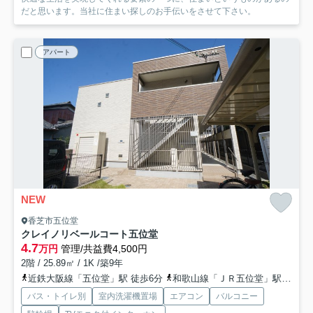
だと思います。当社に住まい探しのお手伝いをさせて下さい。
アパート
NEW
香芝市五位堂
クレイノリベールコート五位堂
4.7
万円
管理/共益費4,500円
2階 / 25.89㎡ / 1K /築9年
近鉄大阪線「五位堂」駅 徒歩6分
和歌山線「ＪＲ五位堂」駅 徒歩10分
バス・トイレ別
室内洗濯機置場
エアコン
バルコニー