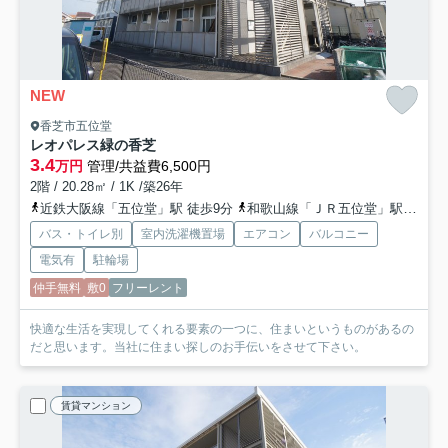
NEW
香芝市五位堂
レオパレス緑の香芝
3.4
万円
管理/共益費6,500円
2階 / 20.28㎡ / 1K /築26年
近鉄大阪線「五位堂」駅 徒歩9分
和歌山線「ＪＲ五位堂」駅 徒歩13分
バス・トイレ別
室内洗濯機置場
エアコン
バルコニー
電気有
駐輪場
仲手無料
敷0
フリーレント
快適な生活を実現してくれる要素の一つに、住まいというものがあるの
だと思います。当社に住まい探しのお手伝いをさせて下さい。
賃貸マンション