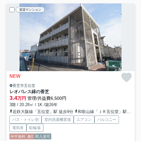
賃貸マンション
NEW
香芝市五位堂
レオパレス緑の香芝
3.4
万円
管理/共益費6,500円
3階 / 20.28㎡ / 1K /築26年
近鉄大阪線「五位堂」駅 徒歩9分
和歌山線「ＪＲ五位堂」駅 徒歩13分
バス・トイレ別
室内洗濯機置場
エアコン
バルコニー
電気有
駐輪場
仲手無料
敷0
即入居可