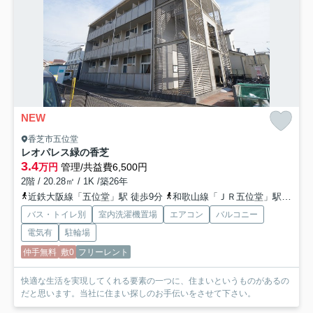
NEW
香芝市五位堂
レオパレス緑の香芝
3.4
万円
管理/共益費6,500円
2階 / 20.28㎡ / 1K /築26年
近鉄大阪線「五位堂」駅 徒歩9分
和歌山線「ＪＲ五位堂」駅 徒歩13分
バス・トイレ別
室内洗濯機置場
エアコン
バルコニー
電気有
駐輪場
仲手無料
敷0
フリーレント
快適な生活を実現してくれる要素の一つに、住まいというものがあるの
だと思います。当社に住まい探しのお手伝いをさせて下さい。