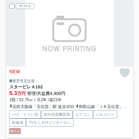
アパート
NEW
香芝市五位堂
スタービレＡ
102
5.3
万円
管理/共益費4,400円
1階 / 52.75㎡ / 2LDK /築21年
近鉄大阪線「五位堂」駅 徒歩10分
和歌山線「ＪＲ五位堂」駅 徒歩10分
バス・トイレ別
室内洗濯機置場
エアコン
バルコニー
駐輪場
TVモニタ付インターホン
敷礼0