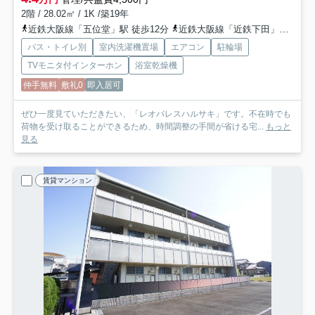
2階 / 28.02㎡ / 1K /築19年
近鉄大阪線「五位堂」駅 徒歩12分
近鉄大阪線「近鉄下田」駅 徒歩27分
バス・トイレ別
室内洗濯機置場
エアコン
駐輪場
TVモニタ付インターホン
浴室乾燥機
仲手無料
敷礼0
即入居可
ぜひ一度見ていただきたい、「レオパレスハルサキ」です。不在時でも
荷物を受け取ることができるため、時間調整の手間が省ける宅...
もっと
見る
賃貸マンション