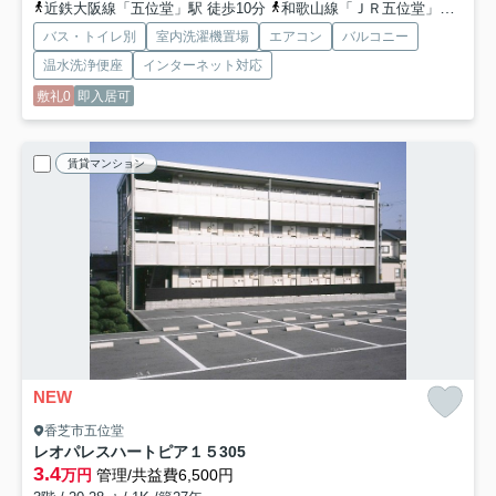
近鉄大阪線「五位堂」駅 徒歩10分
和歌山線「ＪＲ五位堂」駅 徒歩9分
バス・トイレ別
室内洗濯機置場
エアコン
バルコニー
温水洗浄便座
インターネット対応
敷礼0
即入居可
賃貸マンション
NEW
香芝市五位堂
レオパレスハートピア１５
305
3.4
万円
管理/共益費6,500円