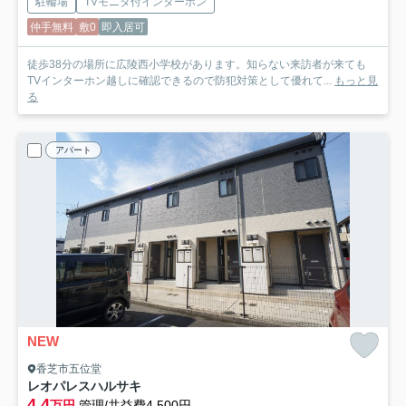
駐輪場
TVモニタ付インターホン
仲手無料
敷0
即入居可
徒歩38分の場所に広陵西小学校があります。知らない来訪者が来ても
TVインターホン越しに確認できるので防犯対策として優れて...
もっと見
る
アパート
NEW
香芝市五位堂
レオパレスハルサキ
4.4
万円
管理/共益費4,500円