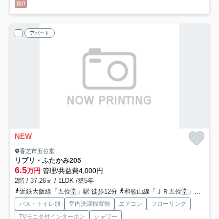
敷0
アパート
NEW
香芝市五位堂
リブリ・ふたかみ
205
6.5
万円
管理/共益費4,000円
2階 / 37.26㎡ / 1LDK /築5年
近鉄大阪線「五位堂」駅 徒歩12分
和歌山線「ＪＲ五位堂」駅 徒歩16分
バス・トイレ別
室内洗濯機置場
エアコン
フローリング
TVモニタ付インターホン
シャワー