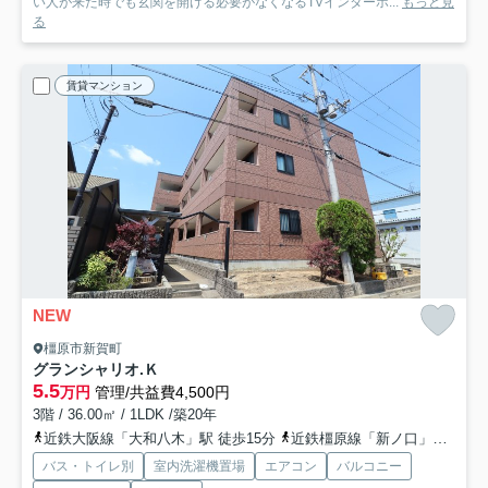
い人が来た時でも玄関を開ける必要がなくなるTVインターホ...
もっと見
る
賃貸マンション
NEW
橿原市新賀町
グランシャリオ.Ｋ
5.5
万円
管理/共益費4,500円
3階 / 36.00㎡ / 1LDK /築20年
近鉄大阪線「大和八木」駅 徒歩15分
近鉄橿原線「新ノ口」駅 徒歩18分
バス・トイレ別
室内洗濯機置場
エアコン
バルコニー