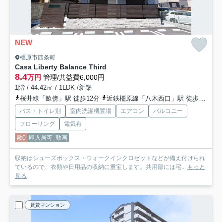
NEW
橿原市四条町
Casa Liberty Balance Third
8.4
万円
管理/共益費6,000円
1階 / 44.42㎡ / 1LDK /新築
桜井線「畝傍」駅 徒歩12分
近鉄橿原線「八木西口」駅 徒歩14分
バス・トイレ別
室内洗濯機置場
エアコン
バルコニー
フローリング
電気有
敷0
即入居可
動画
収納はシューズボックス・ウォークインクロゼットなどが備え付けられ
ているので、衣類や日用品の収納に重宝します。共用部には宅...
もっと
見る
賃貸マンション