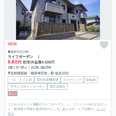
NEW
橿原市石川町
ライフガーデン Ⅰ
5.8
万円
管理/共益費4,500円
1階 / 57.85㎡ / 2LDK /築23年
近鉄橿原線「橿原神宮前」駅 徒歩10分
バス・トイレ別
室内洗濯機置場
フローリング
駐輪場
TVモニタ付インターホン
独立洗面台
敷礼0
こだわりポイント満載のライフガーデン Ⅰ。ファミリー向けのポイン
ト、畝傍東小学校が徒歩9分のところにあります。ドアを開け...
もっと
見る