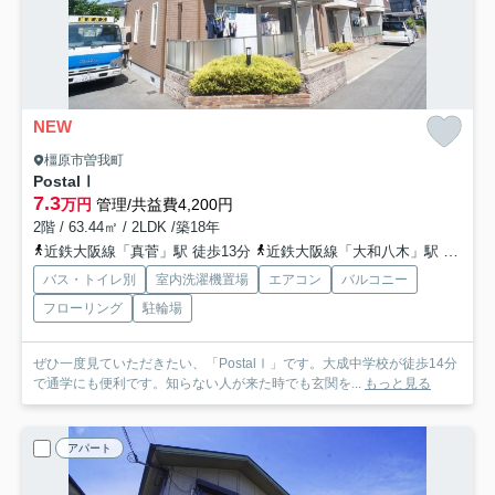
NEW
橿原市曽我町
PostalⅠ
7.3
万円
管理/共益費4,200円
2階 / 63.44㎡ / 2LDK /築18年
近鉄大阪線「真菅」駅 徒歩13分
近鉄大阪線「大和八木」駅 徒歩21分
バス・トイレ別
室内洗濯機置場
エアコン
バルコニー
フローリング
駐輪場
ぜひ一度見ていただきたい、「PostalⅠ」です。大成中学校が徒歩14分
で通学にも便利です。知らない人が来た時でも玄関を...
もっと見る
アパート