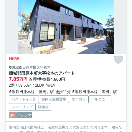
NEW
磯城郡田原本町大字松本
磯城郡田原本町大字松本のアパート
7.85
万円
管理/共益費4,600円
2階 / 59.58㎡ / 2LDK /築1年
近鉄田原本線「但馬」駅 徒歩11分
近鉄田原本線「黒田」駅 徒歩20分
バス・トイレ別
室内洗濯機置場
エアコン
バルコニー
フローリング
駐輪場
敷0
パノラマ
室内設備は洗面所独立・浴室乾燥機など大変充実しております。知らな