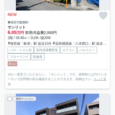
NEW
橿原市醍醐町
サンリット
6.05
万円
管理/共益費2,000円
2階 / 58.80㎡ / 2LDK /築20年
桜井線「畝傍」駅 徒歩13分
近鉄橿原線「八木西口」駅 徒歩18分
バス・トイレ別
室内洗濯機置場
エアコン
バルコニー
フローリング
駐輪場
敷礼0
ぜひ一度見ていただきたい、「サンリット」です。来客時にはTVインタ
ーホンで訪問者の顔を確認することができます。収納はウォ...
もっと見
る
賃貸マンション