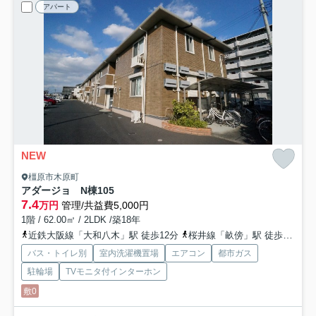
アパート
NEW
橿原市木原町
アダージョ N棟
105
7.4
万円
管理/共益費5,000円
1階 / 62.00㎡ / 2LDK /築18年
近鉄大阪線「大和八木」駅 徒歩12分
桜井線「畝傍」駅 徒歩16分
バス・トイレ別
室内洗濯機置場
エアコン
都市ガス
駐輪場
TVモニタ付インターホン
敷0