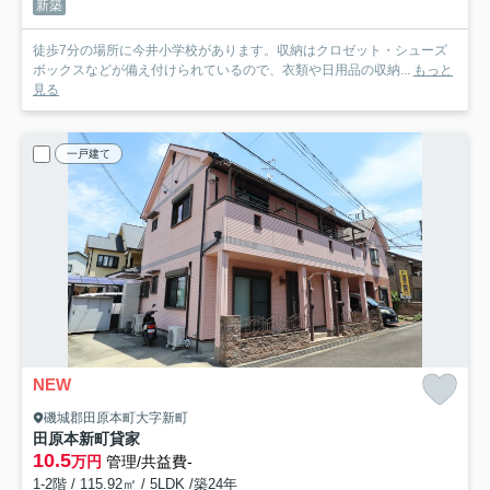
新築
徒歩7分の場所に今井小学校があります。収納はクロゼット・シューズ
ボックスなどが備え付けられているので、衣類や日用品の収納...
もっと
見る
一戸建て
NEW
磯城郡田原本町大字新町
田原本新町貸家
10.5
万円
管理/共益費-
1-2階 / 115.92㎡ / 5LDK /築24年