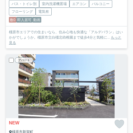
バス・トイレ別
室内洗濯機置場
エアコン
バルコニー
フローリング
電気有
敷0
即入居可
動画
橿原市エリアでの住まいなら、住み心地も快適な「アルデバラン」はい
かがでしょうか。橿原市立白橿北幼稚園まで徒歩4分と気軽に...
もっと
見る
アパート
NEW
橿原市新賀町