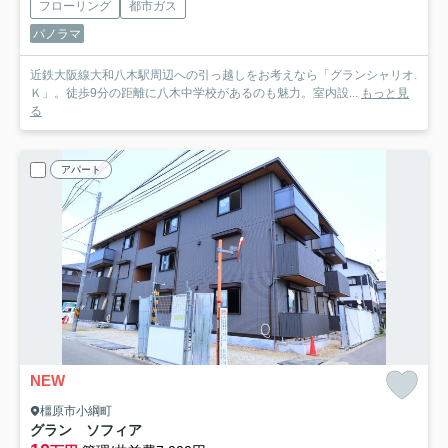
フローリング
都市ガス
パノラマ
近鉄大阪線大和八木駅周辺への引っ越しをお考えなら「グランシャリオ.
Ｋ」。徒歩9分の距離に八木中学校があるのも魅力。室内設...
もっと見
る
アパート
NEW
橿原市小綱町
グラン ソフィア