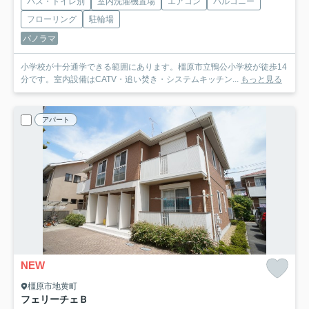
バス・トイレ別
室内洗濯機置場
エアコン
バルコニー
フローリング
駐輪場
パノラマ
小学校が十分通学できる範囲にあります。橿原市立鴨公小学校が徒歩14
分です。室内設備はCATV・追い焚き・システムキッチン...
もっと見る
アパート
NEW
橿原市地黄町
フェリーチェＢ