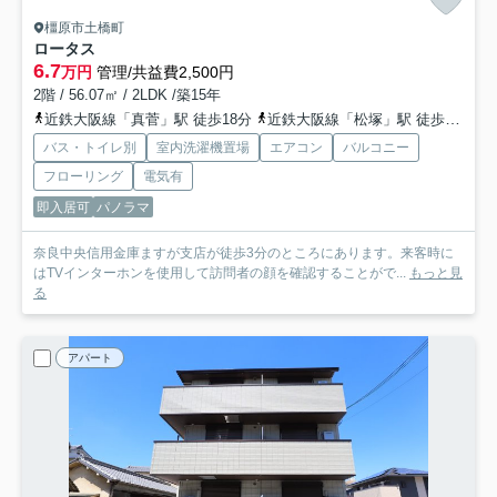
橿原市土橋町
ロータス
6.7
万円
管理/共益費2,500円
2階 / 56.07㎡ / 2LDK /築15年
近鉄大阪線「真菅」駅 徒歩18分
近鉄大阪線「松塚」駅 徒歩22分
バス・トイレ別
室内洗濯機置場
エアコン
バルコニー
フローリング
電気有
即入居可
パノラマ
奈良中央信用金庫ますが支店が徒歩3分のところにあります。来客時に
はTVインターホンを使用して訪問者の顔を確認することがで...
もっと見
る
アパート