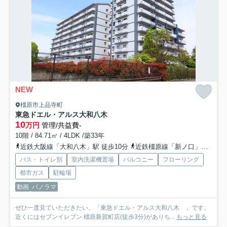
NEW
橿原市上品寺町
東急ドエル・アルス大和八木
10
万円
管理/共益費-
10階 / 84.71㎡ / 4LDK /築33年
近鉄大阪線「大和八木」駅 徒歩10分
近鉄橿原線「新ノ口」駅 徒歩12分
バス・トイレ別
室内洗濯機置場
バルコニー
フローリング
都市ガス
駐輪場
動画
パノラマ
ぜひ一度見ていただきたい、「東急ドエル・アルス大和八木 」です。
近くにはセブンイレブン 橿原新賀町店(徒歩3分)がありち...
もっと見る