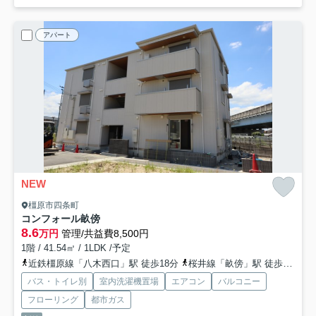
アパート
NEW
橿原市四条町
コンフォール畝傍
8.6
万円
管理/共益費8,500円
1階 / 41.54㎡ / 1LDK /予定
近鉄橿原線「八木西口」駅 徒歩18分
桜井線「畝傍」駅 徒歩19分
バス・トイレ別
室内洗濯機置場
エアコン
バルコニー
フローリング
都市ガス