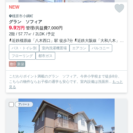
NEW
橿原市小綱町
グラン ソフィア
9.9
万円
管理/共益費7,000円
2階 / 57.77㎡ / 2LDK /予定
近鉄橿原線「八木西口」駅 徒歩7分
近鉄大阪線「大和八木」駅 徒歩10分
バス・トイレ別
室内洗濯機置場
エアコン
バルコニー
フローリング
都市ガス
敷0
新築
こだわりポイント満載のグラン ソフィア。今井小学校まで徒歩8分、
こちらの物件ならお子様の通学も安心です。室内設備は洗面所...
もっと
見る
アパート