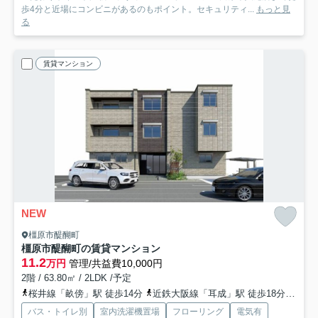
歩4分と近場にコンビニがあるのもポイント。セキュリティ...
もっと見
る
賃貸マンション
NEW
橿原市醍醐町
橿原市醍醐町の賃貸マンション
11.2
万円
管理/共益費10,000円
2階 / 63.80㎡ / 2LDK /予定
桜井線「畝傍」駅 徒歩14分
近鉄大阪線「耳成」駅 徒歩18分
近鉄
バス・トイレ別
室内洗濯機置場
フローリング
電気有