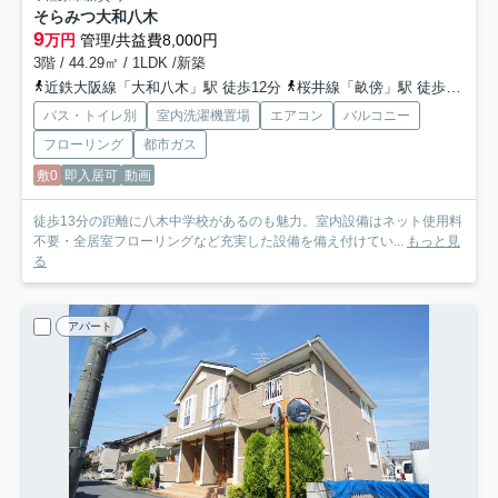
そらみつ大和八木
9
万円
管理/共益費8,000円
3階 / 44.29㎡ / 1LDK /新築
近鉄大阪線「大和八木」駅 徒歩12分
桜井線「畝傍」駅 徒歩16分
バス・トイレ別
室内洗濯機置場
エアコン
バルコニー
フローリング
都市ガス
敷0
即入居可
動画
徒歩13分の距離に八木中学校があるのも魅力。室内設備はネット使用料
不要・全居室フローリングなど充実した設備を備え付けてい...
もっと見
る
アパート