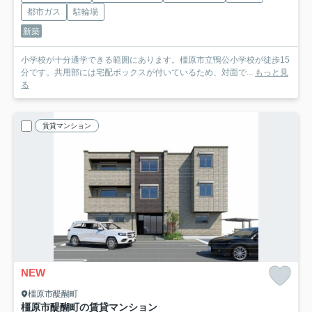
都市ガス
駐輪場
新築
小学校が十分通学できる範囲にあります。橿原市立鴨公小学校が徒歩15
分です。共用部には宅配ボックスが付いているため、対面で...
もっと見
る
賃貸マンション
NEW
橿原市醍醐町
橿原市醍醐町の賃貸マンション