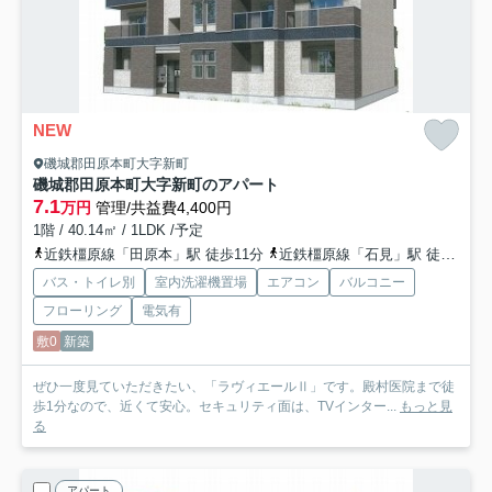
NEW
磯城郡田原本町大字新町
磯城郡田原本町大字新町のアパート
7.1
万円
管理/共益費4,400円
1階 / 40.14㎡ / 1LDK /予定
近鉄橿原線「田原本」駅 徒歩11分
近鉄橿原線「石見」駅 徒歩25分
バス・トイレ別
室内洗濯機置場
エアコン
バルコニー
フローリング
電気有
敷0
新築
ぜひ一度見ていただきたい、「ラヴィエールⅡ」です。殿村医院まで徒
歩1分なので、近くて安心。セキュリティ面は、TVインター...
もっと見
る
アパート