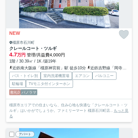
NEW
橿原市石川町
クレールコート・ツルギ
4.7
万円
管理/共益費4,000円
1階 / 30.39㎡ / 1K /築19年
近鉄南大阪線「橿原神宮前」駅 徒歩10分
近鉄吉野線「岡寺」駅 徒歩18分
バス・トイレ別
室内洗濯機置場
エアコン
バルコニー
駐輪場
TVモニタ付インターホン
敷礼0
パノラマ
橿原市エリアでの住まいなら、住み心地も快適な「クレールコート・ツ
ルギ」はいかがでしょうか。ファミリーマート 橿原石川町店...
もっと見
る
アパート