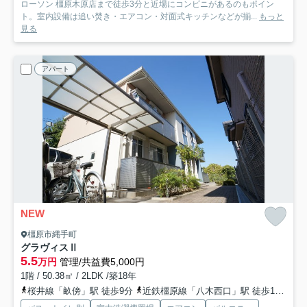
ローソン 橿原木原店まで徒歩3分と近場にコンビニがあるのもポイン
ト。室内設備は追い焚き・エアコン・対面式キッチンなどが揃...
もっと
見る
アパート
NEW
橿原市縄手町
グラヴィスⅡ
5.5
万円
管理/共益費5,000円
1階 / 50.38㎡ / 2LDK /築18年
桜井線「畝傍」駅 徒歩9分
近鉄橿原線「八木西口」駅 徒歩13分
近