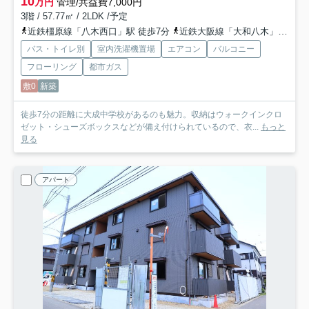
10
万円
管理/共益費7,000円
3階 / 57.77㎡ / 2LDK /予定
近鉄橿原線「八木西口」駅 徒歩7分
近鉄大阪線「大和八木」駅 徒歩10分
バス・トイレ別
室内洗濯機置場
エアコン
バルコニー
フローリング
都市ガス
敷0
新築
徒歩7分の距離に大成中学校があるのも魅力。収納はウォークインクロ
ゼット・シューズボックスなどが備え付けられているので、衣...
もっと
見る
アパート