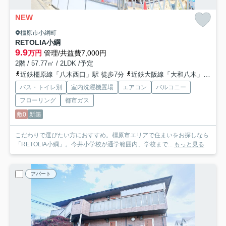
NEW
橿原市小綱町
RETOLIA小綱
9.9
万円
管理/共益費7,000円
2階 / 57.77㎡ / 2LDK /予定
近鉄橿原線「八木西口」駅 徒歩7分
近鉄大阪線「大和八木」駅 徒歩10分
バス・トイレ別
室内洗濯機置場
エアコン
バルコニー
フローリング
都市ガス
敷0
新築
こだわりで選びたい方におすすめ。橿原市エリアで住まいをお探しなら
「RETOLIA小綱」。今井小学校が通学範囲内、学校まで...
もっと見る
アパート