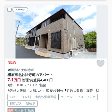
アパート
NEW
橿原市北妙法寺町
橿原市北妙法寺町のアパート
7.1
万円
管理/共益費4,400円
1階 / 50.01㎡ / 1LDK /新築
近鉄大阪線「大和八木」駅 徒歩16分
近鉄大阪線「真菅」駅 徒歩18分
バス・トイレ別
室内洗濯機置場
エアコン
フローリング
都市ガス
駐輪場
敷0
即入居可
動画