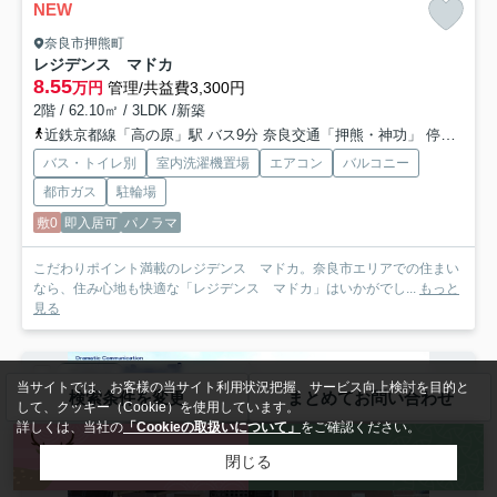
NEW
奈良市押熊町
レジデンス マドカ
8.55
万円
管理/共益費3,300円
2階 / 62.10㎡ / 3LDK /新築
近鉄京都線「高の原」駅 バス9分 奈良交通「押熊・神功」 停歩11分
バス・トイレ別
室内洗濯機置場
エアコン
バルコニー
都市ガス
駐輪場
敷0
即入居可
パノラマ
こだわりポイント満載のレジデンス マドカ。奈良市エリアでの住まい
なら、住み心地も快適な「レジデンス マドカ」はいかがでし...
もっと
見る
アパート
当サイトでは、お客様の当サイト利用状況把握、サービス向上検討を目的と
検索条件を変更
まとめてお問い合わせ
して、クッキー（Cookie）を使用しています。
詳しくは、当社の
「Cookieの取扱いについて」
をご確認ください。
来店予約
お問い合わせ
閉じる