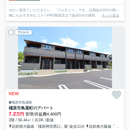
ぜひ一度見ていただきたい、「アルモニー」です。日用品やDIYの買い
物にもおすすめなコメリPRO橿原店まで徒歩5分の場所。...
もっと見る
アパート
NEW
橿原市鳥屋町
橿原市鳥屋町のアパート
7.2
万円
管理/共益費4,400円
2階 / 56.44㎡ / 2LDK /新築
近鉄南大阪線「橿原神宮西口」駅 徒歩11分
近鉄南大阪線「橿原神宮前」駅 徒歩18分