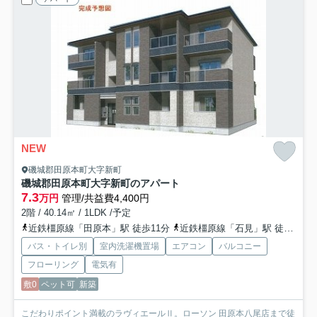
NEW
磯城郡田原本町大字新町
磯城郡田原本町大字新町のアパート
7.3
万円
管理/共益費4,400円
2階 / 40.14㎡ / 1LDK /予定
近鉄橿原線「田原本」駅 徒歩11分
近鉄橿原線「石見」駅 徒歩25分
バス・トイレ別
室内洗濯機置場
エアコン
バルコニー
フローリング
電気有
敷0
ペット可
新築
こだわりポイント満載のラヴィエールⅡ。ローソン 田原本八尾店まで徒