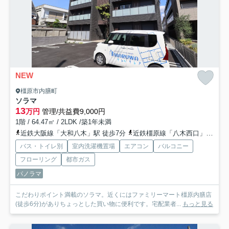
NEW
橿原市内膳町
ソラマ
13
万円
管理/共益費9,000円
1階 / 64.47㎡ / 2LDK /築1年未満
近鉄大阪線「大和八木」駅 徒歩7分
近鉄橿原線「八木西口」駅 徒歩9分
バス・トイレ別
室内洗濯機置場
エアコン
バルコニー
フローリング
都市ガス
パノラマ
こだわりポイント満載のソラマ。近くにはファミリーマート橿原内膳店
(徒歩6分)がありちょっとした買い物に便利です。宅配業者...
もっと見る