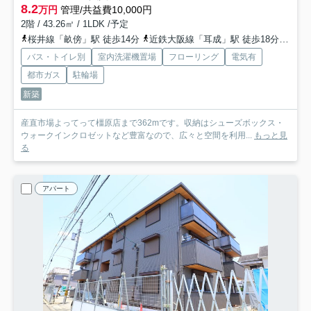
8.2
万円
管理/共益費10,000円
2階 / 43.26㎡ / 1LDK /予定
桜井線「畝傍」駅 徒歩14分
近鉄大阪線「耳成」駅 徒歩18分
近鉄
バス・トイレ別
室内洗濯機置場
フローリング
電気有
都市ガス
駐輪場
新築
産直市場よってって橿原店まで362mです。収納はシューズボックス・
ウォークインクロゼットなど豊富なので、広々と空間を利用...
もっと見
る
アパート