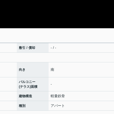
- / -
敷引 / 償却
南
向き
バルコニー
-
(テラス)面積
軽量鉄骨
建物構造
アパート
種別