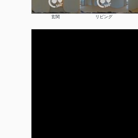
玄関
リビング