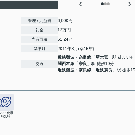
6,000円
管理 / 共益費
12万円
礼金
61.24㎡
専有面積
2011年8月(築15年)
築年月
近鉄難波・奈良線
「
新大宮
」駅 徒歩8分
関西本線
「
奈良
」駅 徒歩10分
交通
近鉄難波・奈良線
「
近鉄奈良
」駅 徒歩1
ネット使用
料無料