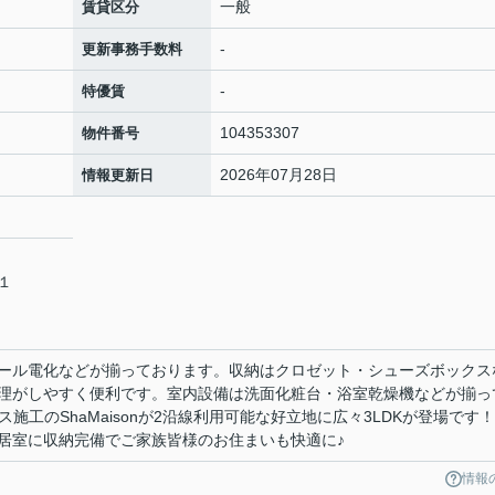
一般
賃貸区分
-
更新事務手数料
-
特優賃
104353307
物件番号
2026年07月28日
情報更新日
－１
ール電化などが揃っております。収納はクロゼット・シューズボックス
理がしやすく便利です。室内設備は洗面化粧台・浴室乾燥機などが揃っ
施工のShaMaisonが2沿線利用可能な好立地に広々3LDKが登場です
居室に収納完備でご家族皆様のお住まいも快適に♪
情報