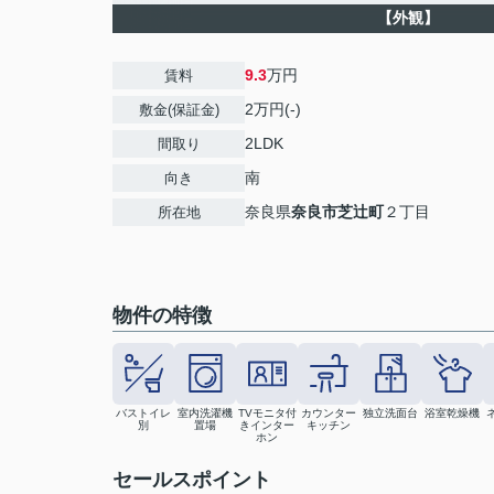
【外観】
9.3
万円
賃料
2万円(-)
敷金(保証金)
2LDK
間取り
南
向き
奈良県
奈良市
芝辻町
２丁目
所在地
物件の特徴
バストイレ
室内洗濯機
TVモニタ付
カウンター
独立洗面台
浴室乾燥機
別
置場
きインター
キッチン
ホン
セールスポイント