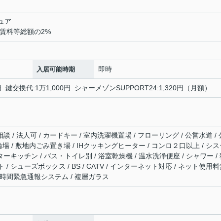
ュア
料賃料等総額の2%
即時
入居可能時期
 鍵交換代:1万1,000円 シャーメゾンSUPPORT24:1,320円（月額）
談 / 法人可 / カードキー / 室内洗濯機置場 / フローリング / 公営水道 / 
駐輪場 / 敷地内ごみ置き場 / IHクッキングヒーター / コンロ２口以上 / シ
ターキッチン / バス・トイレ別 / 浴室乾燥機 / 温水洗浄便座 / シャワー /
/ シューズボックス / BS / CATV / インターネット対応 / ネット使用
24時間緊急通報システム / 複層ガラス