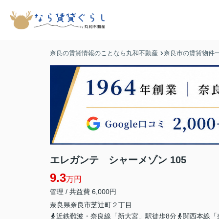
奈良の賃貸情報のことなら丸和不動産
奈良市の賃貸物件
エレガンテ シャーメゾン 105
9.3
万円
管理 / 共益費 6,000円
奈良県
奈良市
芝辻町
２丁目
近鉄難波・奈良線「新大宮」駅徒歩8分
関西本線「