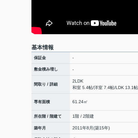
基本情報
-
保証金
敷金積み増し
-
2LDK
間取り / 詳細
和室 5.4帖
/
洋室 7.4帖
/
LDK 13.1帖
61.24㎡
専有面積
1階 / 2階建
所在階 / 階建て
2011年8月(築15年)
築年月