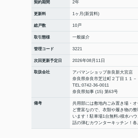
2年
契約期間
1ヶ月(新賃料)
更新料
10戸
総戸数
一般媒介
取引態様
3221
管理コード
2026年08月11日
次回更新予定日
取扱会社
アパマンショップ奈良新大宮店
奈良県奈良市芝辻町２丁目１１
TEL:0742-36-0011
奈良県知事 (15) 第63号
備考
共用部には敷地内ごみ置き場・オ
ど豊富なので、衣類や履き物の整
います！駐車場1台無料♪積水ハウス
話の弾むカウンターキッチン！各