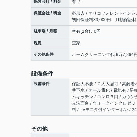
保険会社 / 料金
有 / -
保証会社 / 料金
必加入 / オリコフォレントインシ
初回保証料33,000円、月額保証
駐車場 / 月額
空有(1台) / 0円
空家
現況
その他条件
ルームクリーニング代:6万7,364円
設備条件
設備条件
保証人不要 / ２人入居可 / 高齢者相
共下水 / オール電化 / 電気有 / 
ムキッチン / コンロ３口 / カウン
立洗面台 / ウォークインクロゼット 
料 / TVモニタ付インターホン / 
その他