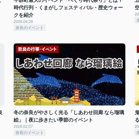
火
平群町最大のイベント「へぐり時代祭り」とは？
時代行列・くまがしフェスティバル・歴史ウォー
20
クを紹介
2026.04.29
奈良のイベント
良
冬の奈良がやさしく光る「しあわせ回廊 なら瑠璃
絵」｜夜に歩きたい季節のイベント
2026.02.07
20
奈良のイベント