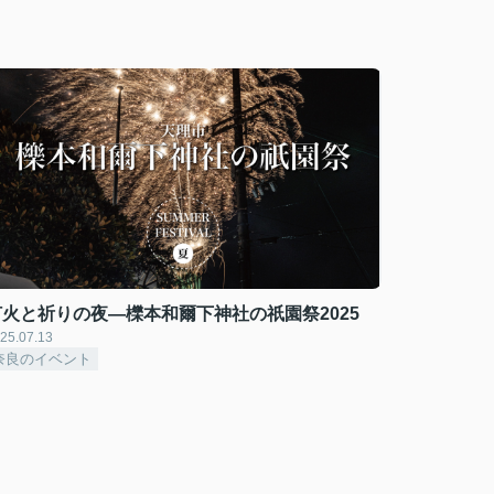
灯火と祈りの夜―櫟本和爾下神社の祇園祭2025
25.07.13
奈良のイベント