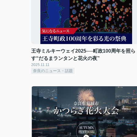
王寺ミルキーウェイ2025──町政100周年を照ら
す“だるまランタンと花火の夜”
2025.11.11
奈良のニュース・話題