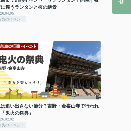
五條市で幻想イベント「サクランタン」開催｜夜
空に舞うランタンと桜の絶景
26.04.05
奈良のイベント
鬼は追い出さない節分？吉野・金峯山寺で行われ
る「鬼火の祭典」
26.02.02
奈良のイベント