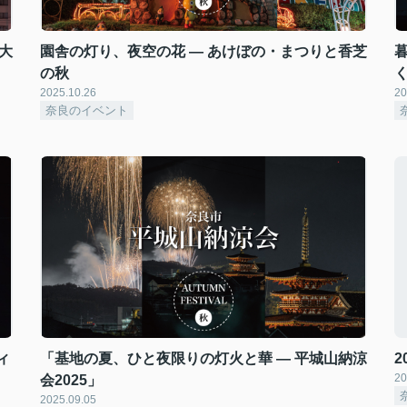
大
園舎の灯り、夜空の花 — あけぼの・まつりと香芝
の秋
2025.10.26
20
奈良のイベント
ィ
「基地の夏、ひと夜限りの灯火と華 — 平城山納涼
20
会2025」
2025.09.05