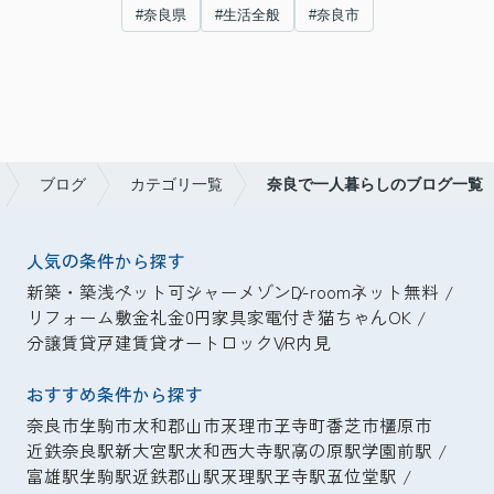
#奈良県
#生活全般
#奈良市
ブログ
カテゴリ一覧
奈良で一人暮らしのブログ一覧
人気の条件から探す
新築・築浅
ペット可
シャーメゾン
D-room
ネット無料
リフォーム
敷金礼金0円
家具家電付き
猫ちゃんOK
分譲賃貸
戸建賃貸
オートロック
VR内見
おすすめ条件から探す
奈良市
生駒市
大和郡山市
天理市
王寺町
香芝市
橿原市
近鉄奈良駅
新大宮駅
大和西大寺駅
高の原駅
学園前駅
富雄駅
生駒駅
近鉄郡山駅
天理駅
王寺駅
五位堂駅