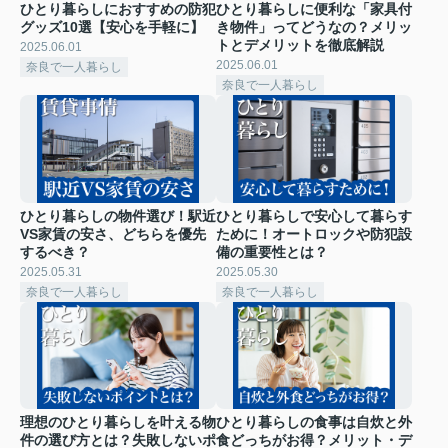
ひとり暮らしにおすすめの防犯
ひとり暮らしに便利な「家具付
グッズ10選【安心を手軽に】
き物件」ってどうなの？メリッ
トとデメリットを徹底解説
2025.06.01
2025.06.01
奈良で一人暮らし
奈良で一人暮らし
ひとり暮らしの物件選び！駅近
ひとり暮らしで安心して暮らす
VS家賃の安さ、どちらを優先
ために！オートロックや防犯設
するべき？
備の重要性とは？
2025.05.31
2025.05.30
奈良で一人暮らし
奈良で一人暮らし
理想のひとり暮らしを叶える物
ひとり暮らしの食事は自炊と外
件の選び方とは？失敗しないポ
食どっちがお得？メリット・デ