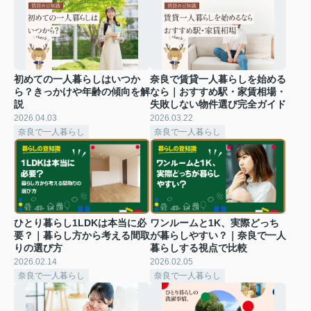
初めての一人暮らしはいつか
奈良で賃貸一人暮らしを始める
ら？きっかけや年齢の傾向を解
なら｜おすすめ駅・家賃相場・
説
失敗しない物件選び完全ガイド
2026.04.03
2026.03.22
奈良で一人暮らし
奈良で一人暮らし
ひとり暮らし1LDKは本当に必
ワンルームと1K、実際どっち
要？｜暮らし方から考える間取
が暮らしやすい？｜奈良で一人
りの選び方
暮らしする視点で比較
2026.02.14
2026.02.05
奈良で一人暮らし
奈良で一人暮らし