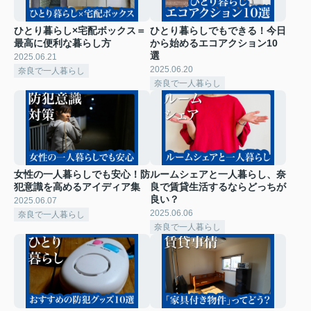
ひとり暮らし×宅配ボックス＝
ひとり暮らしでもできる！今日
最高に便利な暮らし方
から始めるエコアクション10
選
2025.06.21
2025.06.20
奈良で一人暮らし
奈良で一人暮らし
女性の一人暮らしでも安心！防
ルームシェアと一人暮らし、奈
犯意識を高めるアイディア集
良で賃貸生活するならどっちが
良い？
2025.06.07
2025.06.06
奈良で一人暮らし
奈良で一人暮らし