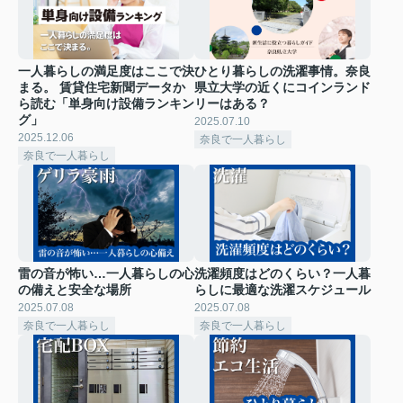
一人暮らしの満足度はここで決
ひとり暮らしの洗濯事情。奈良
まる。 賃貸住宅新聞データか
県立大学の近くにコインランド
ら読む「単身向け設備ランキン
リーはある？
グ」
2025.07.10
2025.12.06
奈良で一人暮らし
奈良で一人暮らし
雷の音が怖い…一人暮らしの心
洗濯頻度はどのくらい？一人暮
の備えと安全な場所
らしに最適な洗濯スケジュール
2025.07.08
2025.07.08
奈良で一人暮らし
奈良で一人暮らし