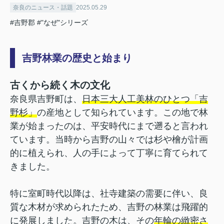
奈良のニュース・話題
2025.05.29
#吉野郡
#"なぜ"シリーズ
吉野林業の歴史と始まり
古くから続く木の文化
奈良県吉野町は、
日本三大人工美林のひとつ「吉
野杉」
の産地として知られています。この地で林
業が始まったのは、平安時代にまで遡ると言われ
ています。当時から吉野の山々では杉や檜が計画
的に植えられ、人の手によって丁寧に育てられて
きました。
特に室町時代以降は、社寺建築の需要に伴い、良
質な木材が求められたため、吉野の林業は飛躍的
に発展しました。吉野の木は、その
年輪の緻密さ