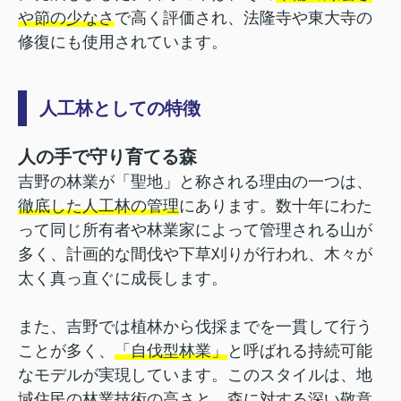
や節の少なさ
で高く評価され、法隆寺や東大寺の
修復にも使用されています。
人工林としての特徴
人の手で守り育てる森
吉野の林業が「聖地」と称される理由の一つは、
徹底した人工林の管理
にあります。数十年にわた
って同じ所有者や林業家によって管理される山が
多く、計画的な間伐や下草刈りが行われ、木々が
太く真っ直ぐに成長します。
また、吉野では植林から伐採までを一貫して行う
ことが多く、
「自伐型林業」
と呼ばれる持続可能
なモデルが実現しています。このスタイルは、地
域住民の林業技術の高さと、森に対する深い敬意