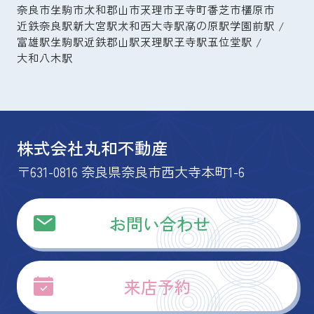
奈良市
生駒市
大和郡山市
天理市
王寺町
香芝市
橿原市
近鉄奈良駅
新大宮駅
大和西大寺駅
高の原駅
学園前駅
富雄駅
生駒駅
近鉄郡山駅
天理駅
王寺駅
五位堂駅
大和八木駅
株式会社丸和不動産
〒631-0816 奈良県奈良市西大寺本町1-6
お問い合わせ
来店予約