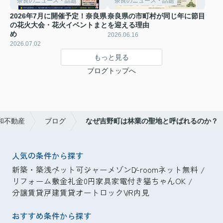
奈良のニュース・話題
奈良のニュース・話題
2026年7月に開催予定！奈良県
奈良県の市町村が同じ年に節目
の花火大会・花火イベントまと
を迎える理由
め
2026.06.16
2026.07.02
もっと見る
ブログトップへ
和不動産
ブログ
なぜ吉野町は林業の聖地と呼ばれるのか？
人気の条件から探す
新築・築浅
ペット可
シャーメゾン
D-room
ネット無料
リフォーム
敷金礼金0円
家具家電付き
猫ちゃんOK
分譲賃貸
戸建賃貸
オートロック
VR内見
おすすめ条件から探す