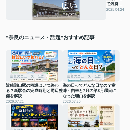
て気持ち
いい理由
2025.04.24
”奈良のニュース・話題”おすすめ記事
奈良のニュース・話題
奈良のニュース・話題
近鉄郡山駅の移設はいつ終わ
海の日ってどんな日なの？意
る？新駅舎の完成時期と周辺整
味・由来と7月の第3月曜日に
備を解説
なった理由を解説
2026.07.21
2026.07.20