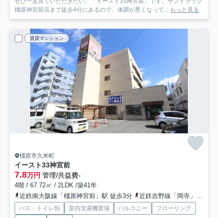
ぜひ一度見ていただきたい、「イースト33神宮前」です。サンドラッグ
橿原神宮前店まで徒歩4分にあるので、体調が悪くなって...
もっと見る
賃貸マンション
橿原市久米町
イースト33神宮前
7.8
万円
管理/共益費-
4階 / 67.72㎡ / 2LDK /築41年
近鉄南大阪線「橿原神宮前」駅 徒歩3分
近鉄吉野線「岡寺」駅 徒歩15分
バス・トイレ別
室内洗濯機置場
バルコニー
フローリング