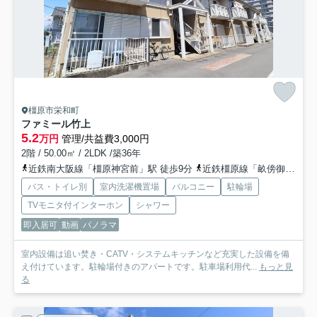
橿原市栄和町
ファミール竹上
5.2
万円
管理/共益費3,000円
2階 / 50.00㎡ / 2LDK /築36年
近鉄南大阪線「橿原神宮前」駅 徒歩9分
近鉄橿原線「畝傍御陵前」駅 徒歩13分
バス・トイレ別
室内洗濯機置場
バルコニー
駐輪場
TVモニタ付インターホン
シャワー
即入居可
動画
パノラマ
室内設備は追い焚き・CATV・システムキッチンなど充実した設備を備
え付けています。駐輪場付きのアパートです。駐車場利用代...
もっと見
る