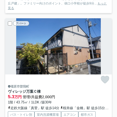
丘戸建」。ファミリー向けのポイント、俵口小学校が徒歩9分...
もっと
見る
アパート
橿原市曽我町
ヴィレッジ万葉Ｃ棟
5.3
万円
管理/共益費2,000円
1階 / 43.75㎡ / 1LDK /築30年
近鉄大阪線「真菅」駅 徒歩14分
桜井線「金橋」駅 徒歩15分
近鉄
バス・トイレ別
室内洗濯機置場
エアコン
都市ガス