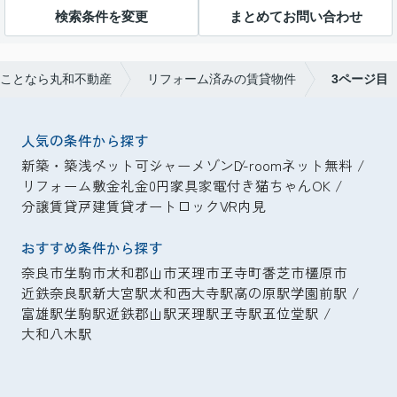
検索条件を変更
まとめてお問い合わせ
ことなら丸和不動産
リフォーム済みの賃貸物件
3ページ目
人気の条件から探す
新築・築浅
ペット可
シャーメゾン
D-room
ネット無料
リフォーム
敷金礼金0円
家具家電付き
猫ちゃんOK
分譲賃貸
戸建賃貸
オートロック
VR内見
おすすめ条件から探す
奈良市
生駒市
大和郡山市
天理市
王寺町
香芝市
橿原市
近鉄奈良駅
新大宮駅
大和西大寺駅
高の原駅
学園前駅
富雄駅
生駒駅
近鉄郡山駅
天理駅
王寺駅
五位堂駅
大和八木駅