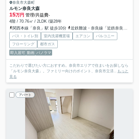
奈良市大森町
ルモン奈良大森
15
万円
管理/共益費-
4階 / 70.76㎡ / 2LDK /築28年
関西本線「奈良」駅 徒歩10分
近鉄難波・奈良線「近鉄奈良」駅 徒歩13分
バス・トイレ別
室内洗濯機置場
エアコン
バルコニー
フローリング
都市ガス
即入居可
動画
パノラマ
こだわりで選びたい方におすすめ。奈良市エリアで住まいをお探しなら
「ルモン奈良大森」。ファミリー向けのポイント、奈良市立済...
もっと
見る
アパート