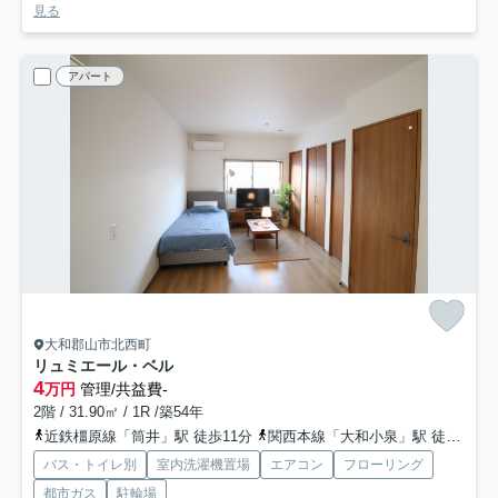
見る
アパート
大和郡山市北西町
リュミエール・ベル
4
万円
管理/共益費-
2階 / 31.90㎡ / 1R /築54年
近鉄橿原線「筒井」駅 徒歩11分
関西本線「大和小泉」駅 徒歩15分
バス・トイレ別
室内洗濯機置場
エアコン
フローリング
都市ガス
駐輪場