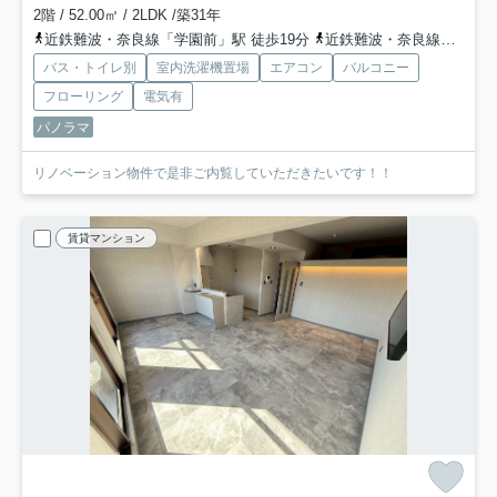
2階 / 52.00㎡ / 2LDK /築31年
近鉄難波・奈良線「学園前」駅 徒歩19分
近鉄難波・奈良線「富雄」駅 徒歩26分
バス・トイレ別
室内洗濯機置場
エアコン
バルコニー
フローリング
電気有
パノラマ
リノベーション物件で是非ご内覧していただきたいです！！
賃貸マンション