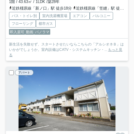
1階 / 43.63㎡ / 1LDK /築28年
近鉄橿原線「新ノ口」駅 徒歩18分
近鉄橿原線「笠縫」駅 徒歩31分
バス・トイレ別
室内洗濯機置場
エアコン
バルコニー
フローリング
都市ガス
即入居可
動画
パノラマ
新生活を失敗せず、スタートさせたいならこちらの「アルシオネＢ」は
いかがでしょうか。室内設備はCATV・システムキッチン・...
もっと見
る
アパート