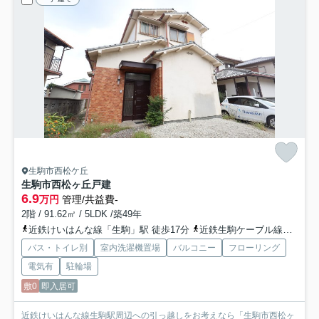
生駒市西松ケ丘
生駒市西松ヶ丘戸建
6.9
万円
管理/共益費-
2階 / 91.62㎡ / 5LDK /築49年
近鉄けいはんな線「生駒」駅 徒歩17分
近鉄生駒ケーブル線「宝山寺」駅 徒歩30分
バス・トイレ別
室内洗濯機置場
バルコニー
フローリング
電気有
駐輪場
敷0
即入居可
近鉄けいはんな線生駒駅周辺への引っ越しをお考えなら「生駒市西松ヶ