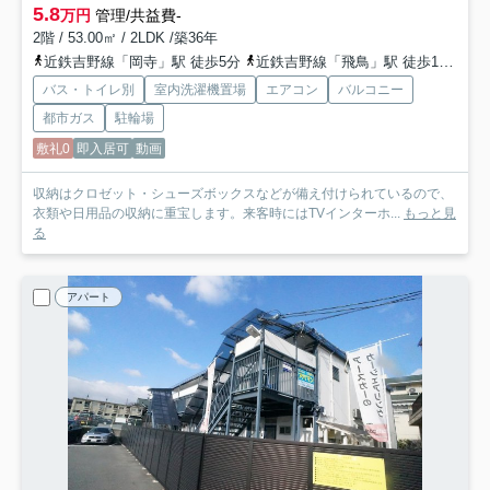
5.8
万円
管理/共益費-
2階 / 53.00㎡ / 2LDK /築36年
近鉄吉野線「岡寺」駅 徒歩5分
近鉄吉野線「飛鳥」駅 徒歩18分
近
バス・トイレ別
室内洗濯機置場
エアコン
バルコニー
都市ガス
駐輪場
敷礼0
即入居可
動画
収納はクロゼット・シューズボックスなどが備え付けられているので、
衣類や日用品の収納に重宝します。来客時にはTVインターホ...
もっと見
る
アパート