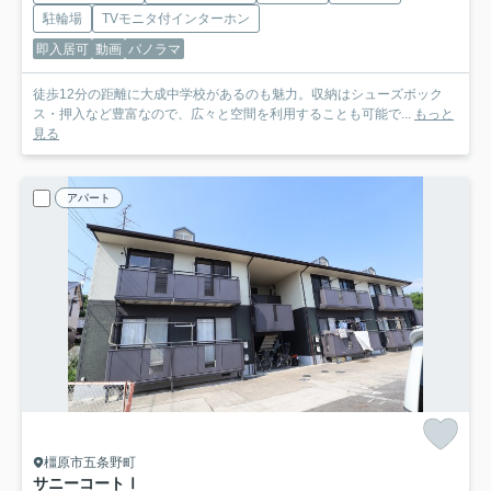
駐輪場
TVモニタ付インターホン
即入居可
動画
パノラマ
徒歩12分の距離に大成中学校があるのも魅力。収納はシューズボック
ス・押入など豊富なので、広々と空間を利用することも可能で...
もっと
見る
アパート
橿原市五条野町
サニーコートⅠ