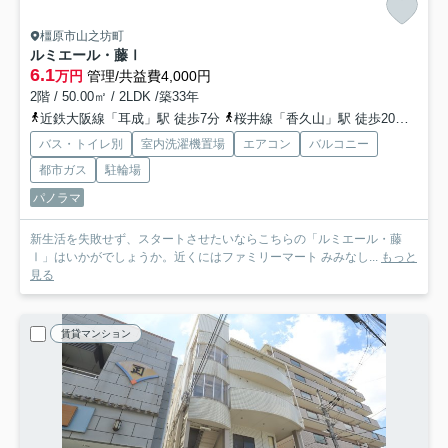
橿原市山之坊町
ルミエール・藤Ⅰ
6.1
万円
管理/共益費4,000円
2階 / 50.00㎡ / 2LDK /築33年
近鉄大阪線「耳成」駅 徒歩7分
桜井線「香久山」駅 徒歩20分
近鉄
バス・トイレ別
室内洗濯機置場
エアコン
バルコニー
都市ガス
駐輪場
パノラマ
新生活を失敗せず、スタートさせたいならこちらの「ルミエール・藤
Ⅰ」はいかがでしょうか。近くにはファミリーマート みみなし...
もっと
見る
賃貸マンション