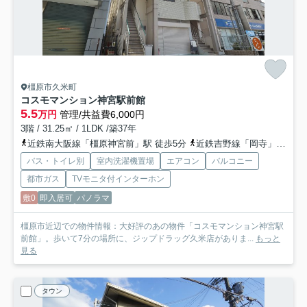
橿原市久米町
コスモマンション神宮駅前館
5.5
万円
管理/共益費6,000円
3階 / 31.25㎡ / 1LDK /築37年
近鉄南大阪線「橿原神宮前」駅 徒歩5分
近鉄吉野線「岡寺」駅 徒歩13分
バス・トイレ別
室内洗濯機置場
エアコン
バルコニー
都市ガス
TVモニタ付インターホン
敷0
即入居可
パノラマ
橿原市近辺での物件情報：大好評のあの物件「コスモマンション神宮駅
前館」。歩いて7分の場所に、ジップドラッグ久米店がありま...
もっと
見る
タウン