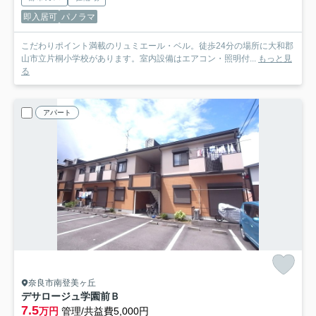
即入居可
パノラマ
こだわりポイント満載のリュミエール・ベル。徒歩24分の場所に大和郡
山市立片桐小学校があります。室内設備はエアコン・照明付...
もっと見
る
アパート
奈良市南登美ヶ丘
デサロージュ学園前Ｂ
7.5
万円
管理/共益費5,000円