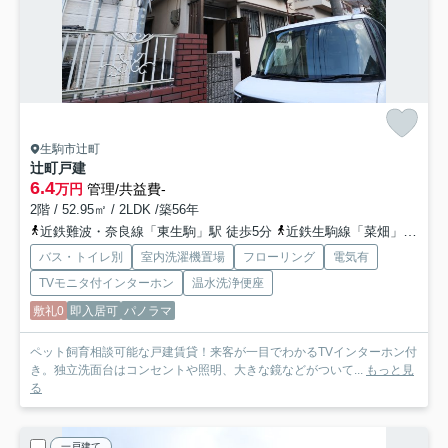
生駒市辻町
辻町戸建
6.4
万円
管理/共益費-
2階 / 52.95㎡ / 2LDK /築56年
近鉄難波・奈良線「東生駒」駅 徒歩5分
近鉄生駒線「菜畑」駅 徒歩14分
バス・トイレ別
室内洗濯機置場
フローリング
電気有
TVモニタ付インターホン
温水洗浄便座
敷礼0
即入居可
パノラマ
ペット飼育相談可能な戸建賃貸！来客が一目でわかるTVインターホン付
き。独立洗面台はコンセントや照明、大きな鏡などがついて...
もっと見
る
一戸建て