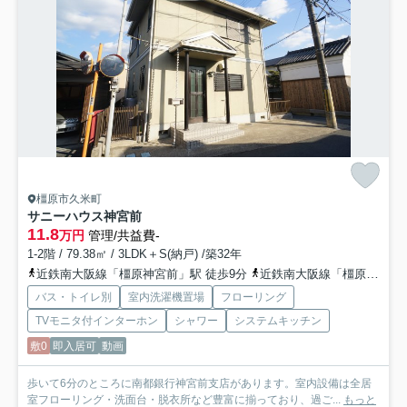
橿原市久米町
サニーハウス神宮前
11.8
万円
管理/共益費-
1-2階 / 79.38㎡ / 3LDK＋S(納戸) /築32年
近鉄南大阪線「橿原神宮前」駅 徒歩9分
近鉄南大阪線「橿原神宮西口」駅 徒歩13分
バス・トイレ別
室内洗濯機置場
フローリング
TVモニタ付インターホン
シャワー
システムキッチン
敷0
即入居可
動画
歩いて6分のところに南都銀行神宮前支店があります。室内設備は全居
室フローリング・洗面台・脱衣所など豊富に揃っており、過ご...
もっと