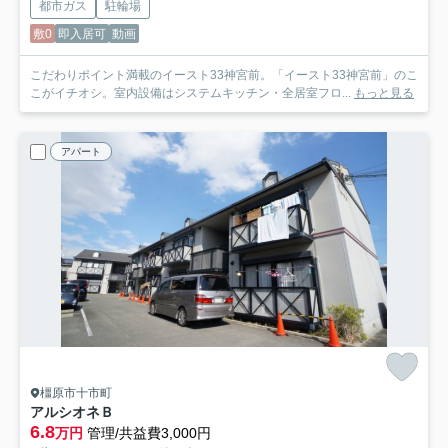
都市ガス
駐輪場
敷0
即入居可
動画
こだわりポイント満載のイースト33神宮前。「イースト33神宮前」のこ
こがイチオシ。室内設備はシステムキッチン・全居室フロ...
もっと見る
アパート
橿原市十市町
アルシオネＢ
6.8
万円
管理/共益費3,000円