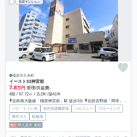
賃貸マンション
橿原市久米町
イースト33神宮前
7.8
万円
管理/共益費-
4階 / 67.72㎡ / 2LDK /築41年
近鉄南大阪線「橿原神宮前」駅 徒歩3分
近鉄吉野線「岡寺」駅 徒歩15分
バス・トイレ別
室内洗濯機置場
バルコニー
フローリング
都市ガス
駐輪場
敷0
即入居可
動画