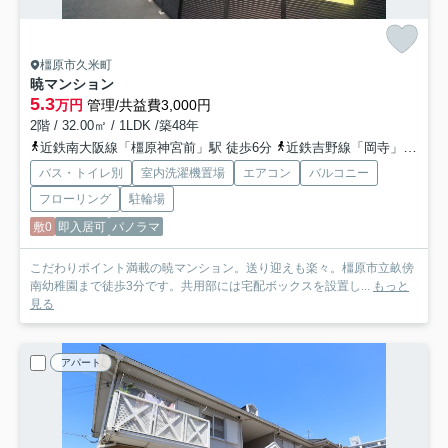
橿原市久米町
暁マンション
5.3
万円
管理/共益費3,000円
2階 / 32.00㎡ / 1LDK /築48年
近鉄南大阪線「橿原神宮前」駅 徒歩6分
近鉄吉野線「岡寺」駅 徒歩13分
バス・トイレ別
室内洗濯機置場
エアコン
バルコニー
フローリング
駐輪場
敷0
即入居可
パノラマ
こだわりポイント満載の暁マンション。送り迎えも楽々。橿原市立畝傍
南幼稚園まで徒歩3分です。共用部には宅配ボックスを設置し...
もっと
見る
アパート