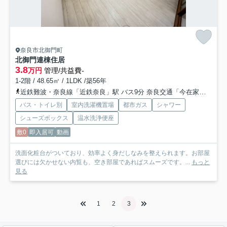
奈良市北御門町
北御門連棟住居
3.8
万円
管理/共益費-
1-2階 / 48.65㎡ / 1LDK /築56年
近鉄難波・奈良線「近鉄奈良」駅 バス9分 奈良交通「今在家（奈良県）」 停歩2分
バス・トイレ別
室内洗濯機置場
都市ガス
シャワー
シューズボックス
温水洗浄便座
敷0
即入居可
動画
洗面化粧台がついており、効率よく身だしなみを整えられます。お部屋
選びには欠かせない内覧も、空き部屋であればスムーズです。...
もっと
見る
1
2
3