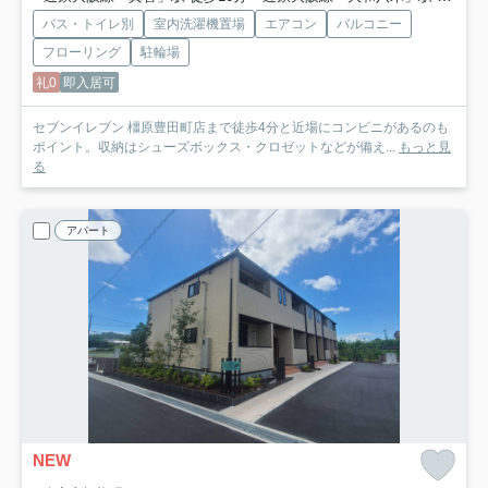
バス・トイレ別
室内洗濯機置場
エアコン
バルコニー
フローリング
駐輪場
礼0
即入居可
セブンイレブン 橿原豊田町店まで徒歩4分と近場にコンビニがあるのも
ポイント。収納はシューズボックス・クロゼットなどが備え...
もっと見
る
アパート
NEW