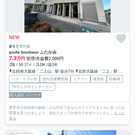
NEW
香芝市穴虫
porte bonheur ふたかみ
7.3
万円
管理/共益費2,000円
2階 / 58.17㎡ / 2LDK /築3年
近鉄南大阪線「二上山」駅 徒歩7分
近鉄大阪線「二上」駅 徒歩8分
バス・トイレ別
室内洗濯機置場
エアコン
電気有
駐輪場
TVモニタ付インターホン
即入居可
パノラマ
香芝市や近鉄南大阪線二上山付近であなたのライフスタイルに合ったお
部屋を見つけましょう。当社スタッフが全力でサポートいたし...
もっと
見る