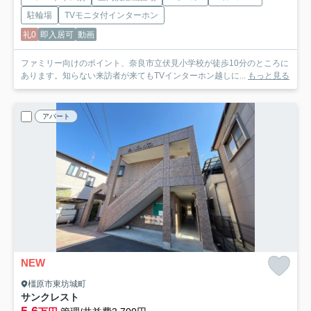
駐輪場
TVモニタ付インターホン
礼0
即入居可
動画
ファミリー向けのポイント、奈良市立伏見小学校が徒歩10分のところに
あります。知らない来訪者が来てもTVインターホン越しに...
もっと見る
アパート
NEW
橿原市東坊城町
サンクレスト
5.6