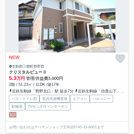
NEW
生駒郡三郷町勢野西
クリスタルビューⅡ
5.3
万円
管理/共益費3,000円
2階 / 51.23㎡ / 1LDK /築17年
近鉄生駒線「勢野北口」駅 徒歩7分
近鉄生駒線「信貴山下」駅 徒歩10分
バス・トイレ別
室内洗濯機置場
エアコン
バルコニー
駐輪場
TVモニタ付インターホン
礼0
お問い合わせはアパマンショップ王寺店0745-31-6001まで