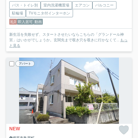
バス・トイレ別
室内洗濯機置場
エアコン
バルコニー
駐輪場
TVモニタ付インターホン
礼0
即入居可
動画
新生活を失敗せず、スタートさせたいならこちらの「グランドール神
宮」はいかがでしょうか。玄関先まで覗き穴を覗きに行かなくて...
もっ
と見る
アパート
NEW