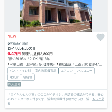
NEW
五條市住川町
ロイヤルヒルズⅡ
6.4
万円
管理/共益費2,800円
2階 / 59.95㎡ / 2LDK /築13年
和歌山線「北宇智」駅 徒歩8分
和歌山線「五条」駅 徒歩47分
近鉄
バス・トイレ別
室内洗濯機置場
エアコン
バルコニー
電気有
駐輪場
即入居可
「ロイヤルヒルズⅡ」のここがイチオシ。来訪者の確認ができる、安心
のTVインターホン付きです。浴室乾燥機付き物件ならば、浴...
もっと見
る