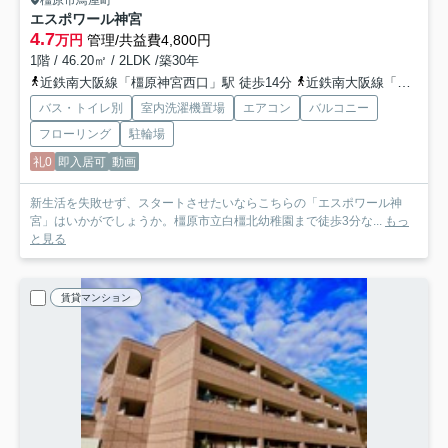
橿原市鳥屋町
エスポワール神宮
4.7
万円
管理/共益費4,800円
1階 / 46.20㎡ / 2LDK /築30年
近鉄南大阪線「橿原神宮西口」駅 徒歩14分
近鉄南大阪線「橿原神宮前」駅 徒歩18分
バス・トイレ別
室内洗濯機置場
エアコン
バルコニー
フローリング
駐輪場
礼0
即入居可
動画
新生活を失敗せず、スタートさせたいならこちらの「エスポワール神
宮」はいかがでしょうか。橿原市立白橿北幼稚園まで徒歩3分な...
もっ
と見る
賃貸マンション