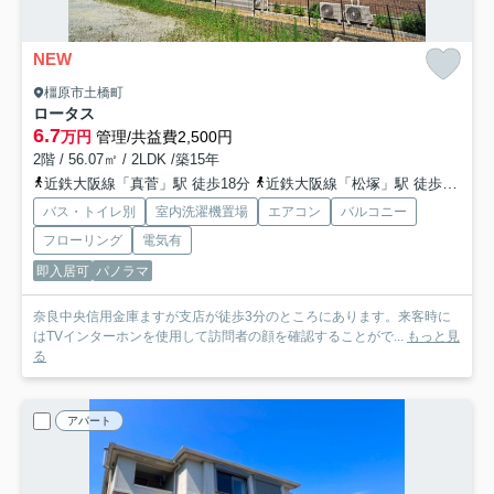
NEW
橿原市土橋町
ロータス
6.7
万円
管理/共益費2,500円
2階 / 56.07㎡ / 2LDK /築15年
近鉄大阪線「真菅」駅 徒歩18分
近鉄大阪線「松塚」駅 徒歩22分
バス・トイレ別
室内洗濯機置場
エアコン
バルコニー
フローリング
電気有
即入居可
パノラマ
奈良中央信用金庫ますが支店が徒歩3分のところにあります。来客時に
はTVインターホンを使用して訪問者の顔を確認することがで...
もっと見
る
アパート