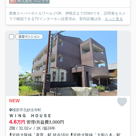
敷0
即入居可
パノラマ
業務スーパーボトルワールドOK 押熊店まで259mです。訪問者をカメ
ラで確認できるTVインターホン設置済み。室内設備は浴...
もっと見る
賃貸マンション
NEW
橿原市北妙法寺町
ＷＩＮＧ ＨＯＵＳＥ
4.6
万円
管理/共益費3,000円
2階 / 31.02㎡ / 1K /築24年
近鉄大阪線「真菅」駅 徒歩16分
近鉄大阪線「大和八木」駅 徒歩20分