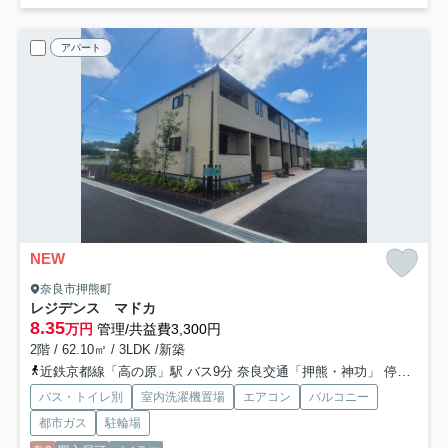
アパート
NEW
奈良市押熊町
レジデンス マドカ
8.35
万円
管理/共益費3,300円
2階 / 62.10㎡ / 3LDK /新築
近鉄京都線「高の原」駅 バス9分 奈良交通「押熊・神功」 停歩11分
バス・トイレ別
室内洗濯機置場
エアコン
バルコニー
都市ガス
駐輪場