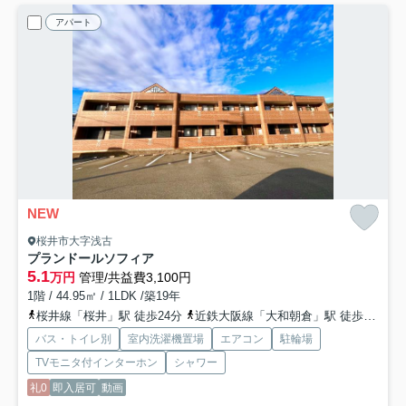
アパート
NEW
桜井市大字浅古
プランドールソフィア
5.1
万円
管理/共益費3,100円
1階 / 44.95㎡ / 1LDK /築19年
桜井線「桜井」駅 徒歩24分
近鉄大阪線「大和朝倉」駅 徒歩40分
バス・トイレ別
室内洗濯機置場
エアコン
駐輪場
TVモニタ付インターホン
シャワー
礼0
即入居可
動画