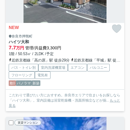
NEW
奈良市押熊町
ハイツ大和
7.7
万円
管理/共益費3,300円
1階 / 50.53㎡ / 2LDK /予定
近鉄京都線「高の原」駅 徒歩29分
近鉄京都線「平城」駅 徒歩31分
バス・トイレ別
室内洗濯機置場
エアコン
バルコニー
フローリング
電気有
敷0
パノラマ
新築
こだわりで選びたい方におすすめ。奈良市エリアで住まいをお探しなら
「ハイツ大和」。室内設備は浴室乾燥機・洗面所独立などが揃...
もっと
見る
賃貸マンション