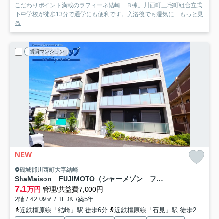
こだわりポイント満載のラフィーネ結崎 Ｂ棟。川西町三宅町組合立式
下中学校が徒歩13分で通学にも便利です。入浴後でも湿気に...
もっと見
る
賃貸マンション
NEW
磯城郡川西町大字結崎
ShaMaison FUJIMOTO（シャーメゾン フジモト）
7.1
万円
管理/共益費7,000円
2階 / 42.09㎡ / 1LDK /築5年
近鉄橿原線「結崎」駅 徒歩6分
近鉄橿原線「石見」駅 徒歩25分
近