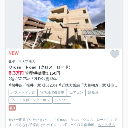
NEW
桜井市大字浅古
Ｃross Ｒoad（クロス ロード）
6.3
万円
管理/共益費3,150円
2階 / 57.75㎡ / 2LDK /築13年
桜井線「桜井」駅 徒歩23分
近鉄大阪線「大和朝倉」駅 徒歩37分
バス・トイレ別
室内洗濯機置場
エアコン
駐輪場
TVモニタ付インターホン
シャワー
礼0
ぜひ一度見ていただきたい、「Ｃross Ｒoad（クロス ロード）」で
す。小さなお子様向けのポイント。桜井市立桜井南幼稚...
もっと見る