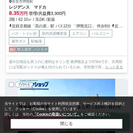
奈良市押熊町
レジデンス マドカ
8.35
万円
管理/共益費3,300円
2階 / 62.10㎡ / 3LDK /新築
近鉄京都線「高の原」駅 バス12分 「押熊北口」 停歩8分
近鉄京都線「大和西大寺」駅 徒歩40分
バス・トイレ別
室内洗濯機置場
エアコン
バルコニー
都市ガス
駐輪場
敷0
即入居可
パノラマ
薬や日用品を買うのに便利なキリン堂 東押熊店まで476mです。共用部
には宅配ボックスが備え付けられているため、非対面で荷...
もっと見る
アパート
当サイトでは、お客様の当サイト利用状況把握、サービス向上検討を目的と
検索条件を変更
まとめてお問い合わせ
して、クッキー（Cookie）を使用しています。
詳しくは、当社の
「Cookieの取扱いについて」
をご確認ください。
来店予約
お問い合わせ
閉じる