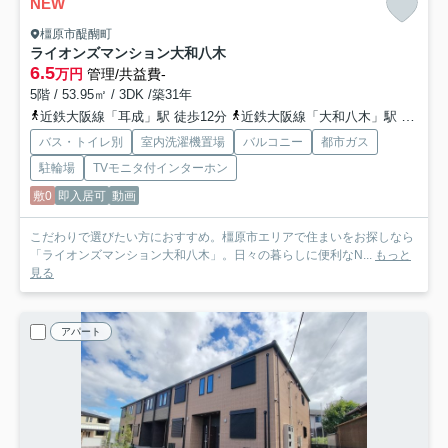
NEW
橿原市醍醐町
ライオンズマンション大和八木
6.5
万円
管理/共益費-
5階 / 53.95㎡ / 3DK /築31年
近鉄大阪線「耳成」駅 徒歩12分
近鉄大阪線「大和八木」駅 徒歩27分
バス・トイレ別
室内洗濯機置場
バルコニー
都市ガス
駐輪場
TVモニタ付インターホン
敷0
即入居可
動画
こだわりで選びたい方におすすめ。橿原市エリアで住まいをお探しなら
「ライオンズマンション大和八木」。日々の暮らしに便利なN...
もっと
見る
アパート