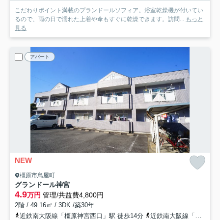
こだわりポイント満載のプランドールソフィア。浴室乾燥機が付いてい
るので、雨の日で濡れた上着や傘もすぐに乾燥できます。訪問...
もっと
見る
アパート
NEW
橿原市鳥屋町
グランドール神宮
4.9
万円
管理/共益費4,800円
2階 / 49.16㎡ / 3DK /築30年
近鉄南大阪線「橿原神宮西口」駅 徒歩14分
近鉄南大阪線「橿原神宮前」駅 徒歩18分