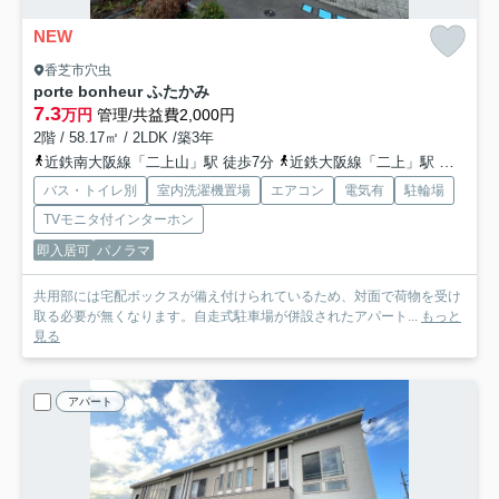
NEW
香芝市穴虫
porte bonheur ふたかみ
7.3
万円
管理/共益費2,000円
2階 / 58.17㎡ / 2LDK /築3年
近鉄南大阪線「二上山」駅 徒歩7分
近鉄大阪線「二上」駅 徒歩8分
バス・トイレ別
室内洗濯機置場
エアコン
電気有
駐輪場
TVモニタ付インターホン
即入居可
パノラマ
共用部には宅配ボックスが備え付けられているため、対面で荷物を受け
取る必要が無くなります。自走式駐車場が併設されたアパート...
もっと
見る
アパート