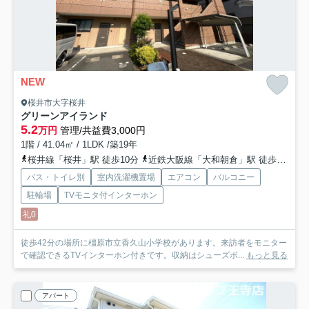
NEW
桜井市大字桜井
グリーンアイランド
5.2
万円
管理/共益費3,000円
1階 / 41.04㎡ / 1LDK /築19年
桜井線「桜井」駅 徒歩10分
近鉄大阪線「大和朝倉」駅 徒歩23分
バス・トイレ別
室内洗濯機置場
エアコン
バルコニー
駐輪場
TVモニタ付インターホン
礼0
徒歩42分の場所に橿原市立香久山小学校があります。来訪者をモニター
で確認できるTVインターホン付きです。収納はシューズボ...
もっと見る
アパート