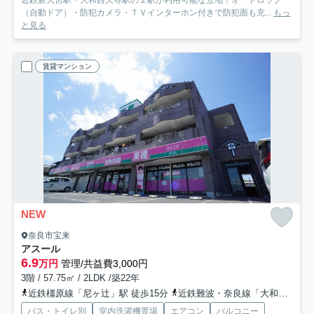
（自動ドア）・防犯カメラ・ＴＶインターホン付きで防犯面も充...
もっ
と見る
賃貸マンション
NEW
奈良市宝来
アスール
6.9
万円
管理/共益費3,000円
3階 / 57.75㎡ / 2LDK /築22年
近鉄橿原線「尼ヶ辻」駅 徒歩15分
近鉄難波・奈良線「大和西大寺」駅 徒歩25分
バス・トイレ別
室内洗濯機置場
エアコン
バルコニー