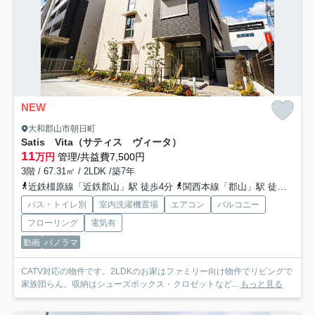
NEW
大和郡山市朝日町
Satis Vita（サティス ヴィータ）
11
万円
管理/共益費7,500円
3階 / 67.31㎡ / 2LDK /築7年
近鉄橿原線「近鉄郡山」駅 徒歩4分
関西本線「郡山」駅 徒歩13分
バス・トイレ別
室内洗濯機置場
エアコン
バルコニー
フローリング
電気有
動画
パノラマ
CATV対応の物件です。2LDKのお家はファミリー向け物件でリビングで
家族団らん。収納はシューズボックス・クロゼットなど...
もっと見る