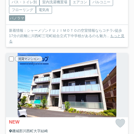
バス・トイレ別
室内洗濯機置場
エアコン
バルコニー
フローリング
電気有
パノラマ
新着情報：シャーメゾンＦＵＪＩＭＯＴＯの空室情報ならコチラ♪徒歩
17分の距離に川西町三宅町組合立式下中学校があるのも魅力...
もっと見
る
賃貸マンション
NEW
磯城郡川西町大字結崎