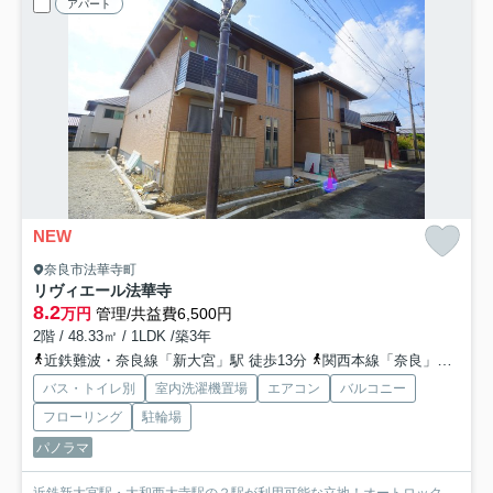
アパート
NEW
奈良市法華寺町
リヴィエール法華寺
8.2
万円
管理/共益費6,500円
2階 / 48.33㎡ / 1LDK /築3年
近鉄難波・奈良線「新大宮」駅 徒歩13分
関西本線「奈良」駅 徒歩28分
バス・トイレ別
室内洗濯機置場
エアコン
バルコニー
フローリング
駐輪場
パノラマ
近鉄新大宮駅・大和西大寺駅の２駅が利用可能な立地！オートロック