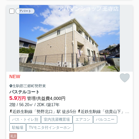
アパート
NEW
生駒郡三郷町勢野東
パステルコート
5.9
万円
管理/共益費4,000円
2階 / 56.20㎡ / 2DK /築17年
近鉄生駒線「勢野北口」駅 徒歩5分
近鉄生駒線「信貴山下」駅 徒歩15分
バス・トイレ別
室内洗濯機置場
エアコン
バルコニー
駐輪場
TVモニタ付インターホン
礼0