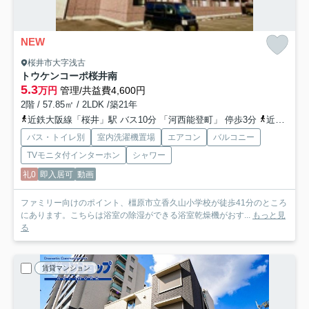
NEW
桜井市大字浅古
トウケンコーポ桜井南
5.3
万円
管理/共益費4,600円
2階 / 57.85㎡ / 2LDK /築21年
近鉄大阪線「桜井」駅 バス10分 「河西能登町」 停歩3分
近鉄大阪線「桜井」駅 徒歩21分
バス・トイレ別
室内洗濯機置場
エアコン
バルコニー
TVモニタ付インターホン
シャワー
礼0
即入居可
動画
ファミリー向けのポイント、橿原市立香久山小学校が徒歩41分のところ
にあります。こちらは浴室の除湿ができる浴室乾燥機がおす...
もっと見
る
賃貸マンション