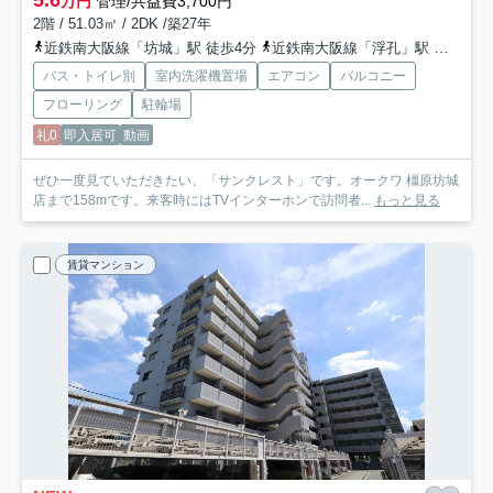
万円
管理/共益費3,700円
2階 / 51.03㎡ / 2DK /築27年
近鉄南大阪線「坊城」駅 徒歩4分
近鉄南大阪線「浮孔」駅 徒歩18分
バス・トイレ別
室内洗濯機置場
エアコン
バルコニー
フローリング
駐輪場
礼0
即入居可
動画
ぜひ一度見ていただきたい、「サンクレスト」です。オークワ 橿原坊城
店まで158mです。来客時にはTVインターホンで訪問者...
もっと見る
賃貸マンション