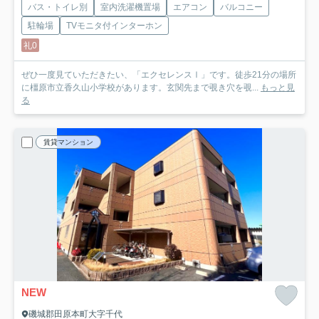
バス・トイレ別
室内洗濯機置場
エアコン
バルコニー
駐輪場
TVモニタ付インターホン
礼0
ぜひ一度見ていただきたい、「エクセレンスⅠ」です。徒歩21分の場所
に橿原市立香久山小学校があります。玄関先まで覗き穴を覗...
もっと見
る
賃貸マンション
NEW
磯城郡田原本町大字千代