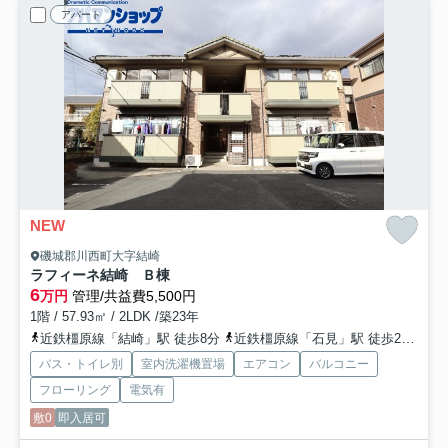
アパート
NEW
磯城郡川西町大字結崎
ラフィーネ結崎 Ｂ棟
6
万円
管理/共益費5,500円
1階 / 57.93㎡ / 2LDK /築23年
近鉄橿原線「結崎」駅 徒歩8分
近鉄橿原線「石見」駅 徒歩29分
近
バス・トイレ別
室内洗濯機置場
エアコン
バルコニー
フローリング
電気有
敷0
即入居可