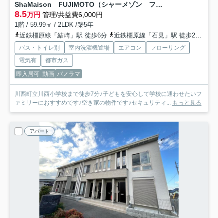
ShaMaison FUJIMOTO（シャーメゾン フジモト）
8.5
万円
管理/共益費6,000円
1階 / 59.99㎡ / 2LDK /築5年
近鉄橿原線「結崎」駅 徒歩6分
近鉄橿原線「石見」駅 徒歩25分
近
バス・トイレ別
室内洗濯機置場
エアコン
フローリング
電気有
都市ガス
即入居可
動画
パノラマ
川西町立川西小学校まで徒歩7分♪子どもを安心して学校に通わせたいフ
ァミリーにおすすめです♪空き家の物件です♪セキュリティ...
もっと見る
アパート