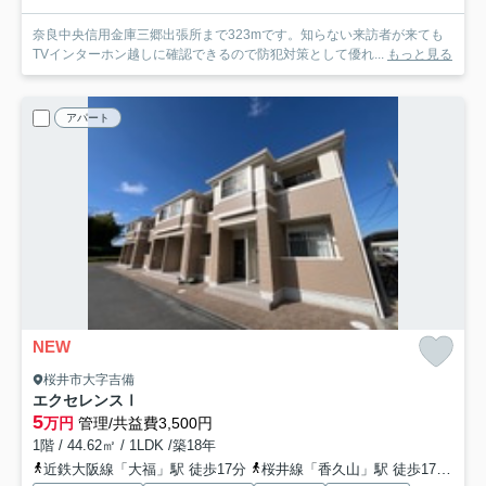
奈良中央信用金庫三郷出張所まで323mです。知らない来訪者が来ても
TVインターホン越しに確認できるので防犯対策として優れ...
もっと見る
アパート
NEW
桜井市大字吉備
エクセレンスⅠ
5
万円
管理/共益費3,500円
1階 / 44.62㎡ / 1LDK /築18年
近鉄大阪線「大福」駅 徒歩17分
桜井線「香久山」駅 徒歩17分
桜