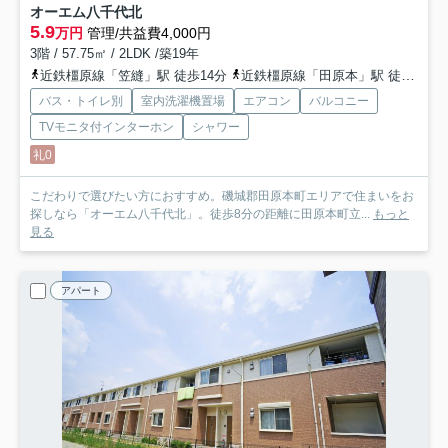
オーエム八千代北
5.9
万円
管理/共益費4,000円
3階 / 57.75㎡ / 2LDK /築19年
近鉄橿原線「笠縫」駅 徒歩14分
近鉄橿原線「田原本」駅 徒歩14分
バス・トイレ別
室内洗濯機置場
エアコン
バルコニー
TVモニタ付インターホン
シャワー
礼0
こだわりで選びたい方におすすめ。磯城郡田原本町エリアで住まいをお
探しなら「オーエム八千代北」。徒歩8分の距離に田原本町立...
もっと
見る
アパート