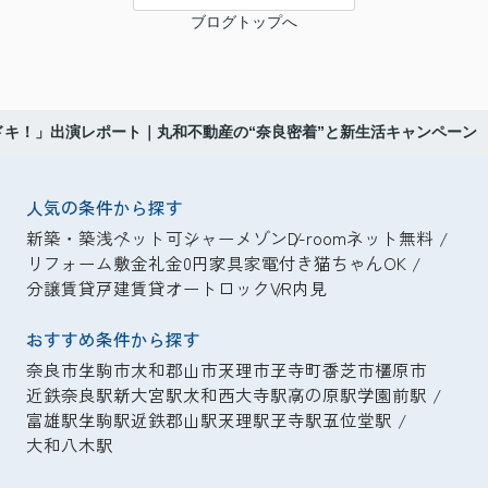
ブログトップへ
ドキ！」出演レポート｜丸和不動産の“奈良密着”と新生活キャンペーン
人気の条件から探す
新築・築浅
ペット可
シャーメゾン
D-room
ネット無料
リフォーム
敷金礼金0円
家具家電付き
猫ちゃんOK
分譲賃貸
戸建賃貸
オートロック
VR内見
おすすめ条件から探す
奈良市
生駒市
大和郡山市
天理市
王寺町
香芝市
橿原市
近鉄奈良駅
新大宮駅
大和西大寺駅
高の原駅
学園前駅
富雄駅
生駒駅
近鉄郡山駅
天理駅
王寺駅
五位堂駅
大和八木駅