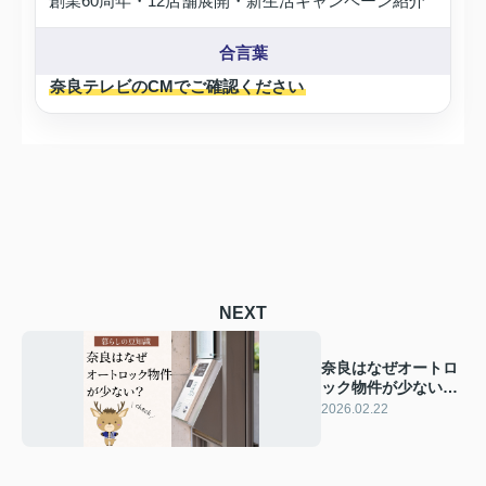
創業60周年・12店舗展開・新生活キャンペーン紹介
合言葉
奈良テレビのCMでご確認ください
NEXT
奈良はなぜオートロ
ック物件が少ない？
｜治安データと街の
2026.02.22
構造から考える