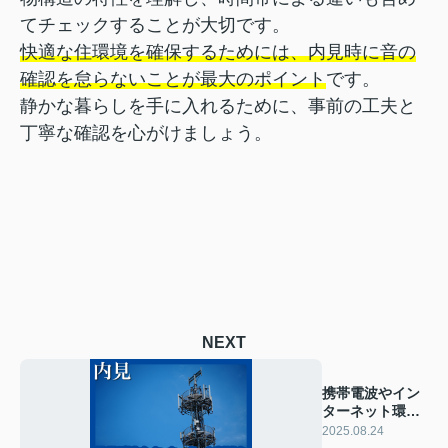
てチェックすることが大切です。
快適な住環境を確保するためには、内見時に音の
確認を怠らないことが最大のポイント
です。
静かな暮らしを手に入れるために、事前の工夫と
丁寧な確認を心がけましょう。
NEXT
携帯電波やイン
ターネット環境
をその場で確認
2025.08.24
する方法