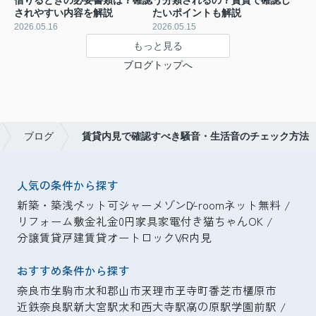
借りるときの必要書類は？確認
う分類されるの？賃貸で確認し
されやすい内容を解説
たいポイントも解説
2026.05.16
2026.05.15
もっと見る
ブログトップへ
ブログ
賃貸内見で確認すべき騒音・生活音のチェック方法
人気の条件から探す
新築・築浅
ペット可
シャーメゾン
D-room
ネット無料
リフォーム
敷金礼金0円
家具家電付き
猫ちゃんOK
分譲賃貸
戸建賃貸
オートロック
VR内見
おすすめ条件から探す
奈良市
生駒市
大和郡山市
天理市
王寺町
香芝市
橿原市
近鉄奈良駅
新大宮駅
大和西大寺駅
高の原駅
学園前駅