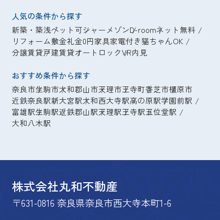
人気の条件から探す
新築・築浅
ペット可
シャーメゾン
D-room
ネット無料
リフォーム
敷金礼金0円
家具家電付き
猫ちゃんOK
分譲賃貸
戸建賃貸
オートロック
VR内見
おすすめ条件から探す
奈良市
生駒市
大和郡山市
天理市
王寺町
香芝市
橿原市
近鉄奈良駅
新大宮駅
大和西大寺駅
高の原駅
学園前駅
富雄駅
生駒駅
近鉄郡山駅
天理駅
王寺駅
五位堂駅
大和八木駅
株式会社丸和不動産
〒631-0816 奈良県奈良市西大寺本町1-6