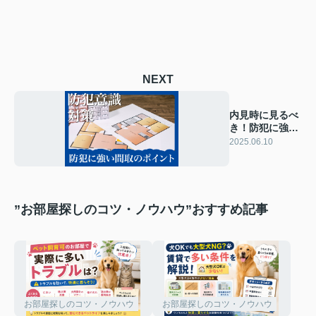
NEXT
内見時に見るべ
き！防犯に強い
間取のポイント
2025.06.10
とは？
”お部屋探しのコツ・ノウハウ”おすすめ記事
お部屋探しのコツ・ノウハウ
お部屋探しのコツ・ノウハウ