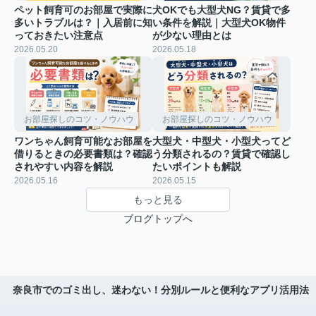
ペット飼育可のお部屋で実際に
犬OKでも大型犬NG？賃貸で多
多いトラブルは？｜入居前に知
い条件を解説｜大型犬OK物件
っておきたい注意点
が少ない理由とは
2026.05.20
2026.05.18
お部屋探しのコツ・ノウハウ
お部屋探しのコツ・ノウハウ
ワンちゃん飼育可能なお部屋を
大型犬・中型犬・小型犬ってど
借りるときの必要書類は？確認
う分類されるの？賃貸で確認し
されやすい内容を解説
たいポイントも解説
2026.05.16
2026.05.15
もっと見る
ブログトップへ
奈良市でのゴミ出し、迷わない！分別ルールと便利なアプリ活用法