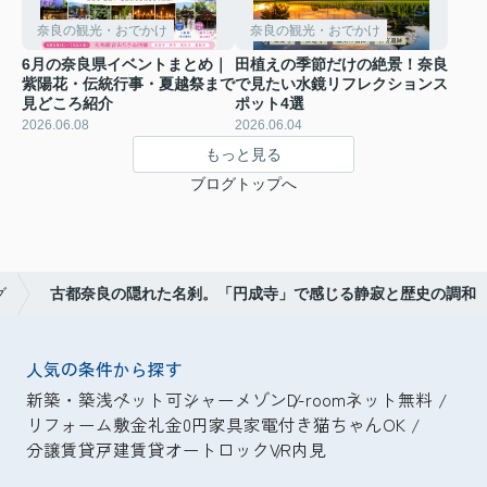
奈良の観光・おでかけ
奈良の観光・おでかけ
6月の奈良県イベントまとめ｜
田植えの季節だけの絶景！奈良
紫陽花・伝統行事・夏越祭まで
で見たい水鏡リフレクションス
見どころ紹介
ポット4選
2026.06.08
2026.06.04
もっと見る
ブログトップへ
グ
古都奈良の隠れた名刹。「円成寺」で感じる静寂と歴史の調和
人気の条件から探す
新築・築浅
ペット可
シャーメゾン
D-room
ネット無料
リフォーム
敷金礼金0円
家具家電付き
猫ちゃんOK
分譲賃貸
戸建賃貸
オートロック
VR内見