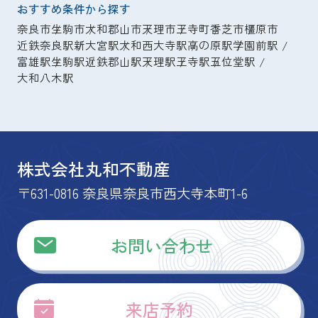
おすすめ条件から探す
奈良市
生駒市
大和郡山市
天理市
王寺町
香芝市
橿原市
近鉄奈良駅
新大宮駅
大和西大寺駅
高の原駅
学園前駅
富雄駅
生駒駅
近鉄郡山駅
天理駅
王寺駅
五位堂駅
大和八木駅
株式会社丸和不動産
〒631-0816 奈良県奈良市西大寺本町1-6
お問い合わせ
来店予約