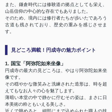
また、鎌倉時代には修験道の拠点としても栄え、
山岳信仰の中心的な存在でもありました。
そのため、境内には修行者たちが歩いたであろう
古道も残されており、歴史の重みを感じさせま
す。
見どころ満載！円成寺の魅力ポイント
1. 国宝「阿弥陀如来坐像」
円成寺の最大の見どころは、やはり阿弥陀如来坐
像です。
その穏やかな微笑みと洗練された造形は、時を超
えてもなお人々の心を魅了します。
薄暗い本堂の中で静かに佇むその姿は、まさに日
本美術の粋ともいえる美しさ。
近くで眺めると、細部にまで込められた職人の技