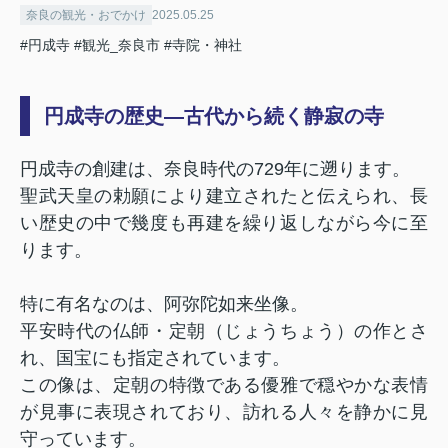
奈良の観光・おでかけ
2025.05.25
#円成寺
#観光_奈良市
#寺院・神社
円成寺の歴史―古代から続く静寂の寺
円成寺の創建は、奈良時代の729年に遡ります。
聖武天皇の勅願により建立されたと伝えられ、長
い歴史の中で幾度も再建を繰り返しながら今に至
ります。
特に有名なのは、阿弥陀如来坐像。
平安時代の仏師・定朝（じょうちょう）の作とさ
れ、国宝にも指定されています。
この像は、定朝の特徴である優雅で穏やかな表情
が見事に表現されており、訪れる人々を静かに見
守っています。