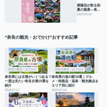
紫陽花が彩る初
夏の風景―長谷
寺のあじさい回
2025.05.25
廊を歩く
”奈良の観光・おでかけ”おすすめ記事
奈良の観光・おでかけ
奈良の観光・おでかけ
奈良県には古墳がいくつある？
奈良県の道の駅18選｜グル
一度は見たい有名古墳10選を
メ・特産品・温泉・観光拠点を
紹介
エリア別に紹介
2026.07.17
2026.07.16