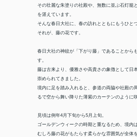
その壮麗な朱塗りの社殿や、無数に並ぶ石灯籠と
を湛えています。
そんな春日大社に、春の訪れとともにもうひと
それが、藤の花です。
春日大社の神紋が「下がり藤」であることから
す。
藤は古来より、優雅さや高貴さの象徴として日
崇められてきました。
境内に足を踏み入れると、参道の両脇や社殿の
るで空から舞い降りた薄紫のカーテンのように
見頃は例年4月下旬から5月上旬。
ゴールデンウィークの時期と重なるため、境内
むしろ藤の花がもたらす柔らかな雰囲気が全体