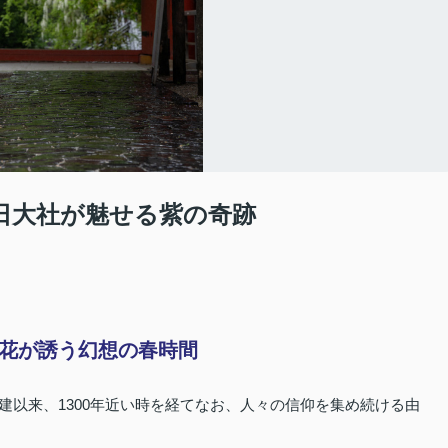
春日大社が魅せる紫の奇跡
花が誘う幻想の春時間
建以来、1300年近い時を経てなお、人々の信仰を集め続ける由