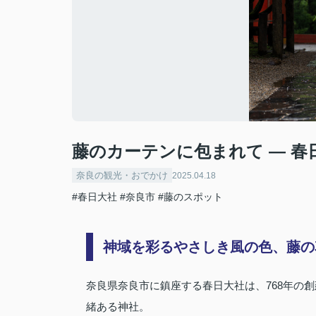
藤のカーテンに包まれて ― 
奈良の観光・おでかけ
2025.04.18
#春日大社
#奈良市
#藤のスポット
神域を彩るやさしき風の色、藤の
奈良県奈良市に鎮座する春日大社は、768年の創
緒ある神社。