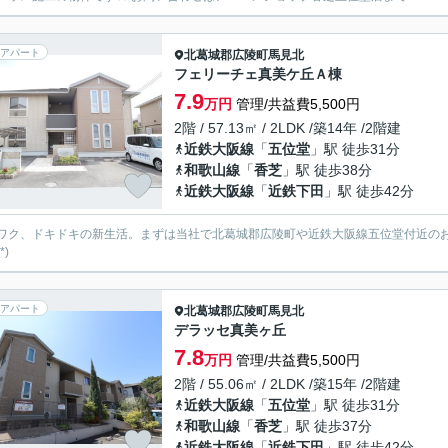
アパート
北葛城郡広陵町
馬見北
フェリーチェ真美ケ丘Ａ棟
7.9
万円
管理/共益費5,500円
2階 / 57.13㎡ / 2LDK /築14年 /2階建
近鉄大阪線
「
五位堂
」駅 徒歩31分
和歌山線
「
香芝
」駅 徒歩38分
近鉄大阪線
「
近鉄下田
」駅 徒歩42分
ワク、ドキドキの新生活。まずは当社で北葛城郡広陵町や近鉄大阪線五位堂付近の
*)
アパート
北葛城郡広陵町
馬見北
デラッセ真美ヶ丘
7.8
万円
管理/共益費5,500円
2階 / 55.06㎡ / 2LDK /築15年 /2階建
近鉄大阪線
「
五位堂
」駅 徒歩31分
和歌山線
「
香芝
」駅 徒歩37分
近鉄大阪線
「
近鉄下田
」駅 徒歩42分