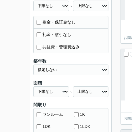
～
敷金・保証金なし
礼金・敷引なし
お問
共益費・管理費込み
築年数
面積
～
間取り
ワンルーム
1K
お問
1DK
1LDK