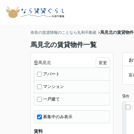
馬見北の賃貸物件
奈良の賃貸情報のことなら丸和不動産
馬見北の賃貸物件一覧
お
馬見北
変更
アパート
富
マンション
9
件
一戸建て
募集中のみ表示
賃料