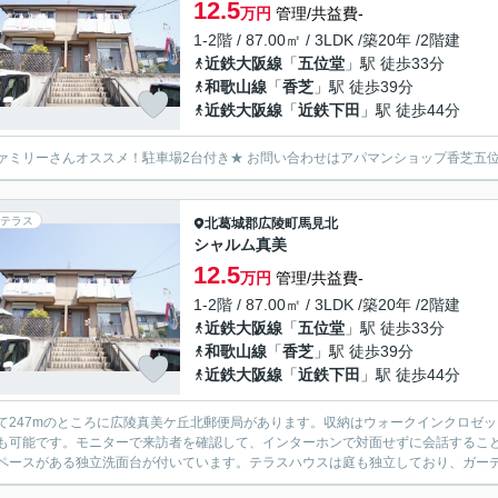
12.5
万円
管理/共益費-
1-2階 / 87.00㎡ / 3LDK /築20年 /2階建
近鉄大阪線
「
五位堂
」駅 徒歩33分
和歌山線
「
香芝
」駅 徒歩39分
近鉄大阪線
「
近鉄下田
」駅 徒歩44分
ァミリーさんオススメ！駐車場2台付き★ お問い合わせはアパマンショップ香芝五位
テラス
北葛城郡広陵町
馬見北
シャルム真美
12.5
万円
管理/共益費-
1-2階 / 87.00㎡ / 3LDK /築20年 /2階建
近鉄大阪線
「
五位堂
」駅 徒歩33分
和歌山線
「
香芝
」駅 徒歩39分
近鉄大阪線
「
近鉄下田
」駅 徒歩44分
て247mのところに広陵真美ケ丘北郵便局があります。収納はウォークインクロゼ
も可能です。モニターで来訪者を確認して、インターホンで対面せずに会話するこ
ペースがある独立洗面台が付いています。テラスハウスは庭も独立しており、ガーデニ