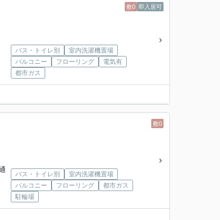
敷0
即入居可
バス・トイレ別
室内洗濯機置場
バルコニー
フローリング
電気有
都市ガス
敷0
交通
バス・トイレ別
室内洗濯機置場
バルコニー
フローリング
都市ガス
駐輪場