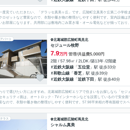
一度見ていただきたい、「デラッセ真美ヶ丘」です。広陵町立真美ケ丘第二小学校
クロゼットなど豊富なので、衣類や履き物の整理がしやすく便利です。室内設備は
いお部屋になります。共用部には敷地内ごみ置き場・オール電化などが揃っており、
アパート
北葛城郡広陵町
馬見北
セジュール牧野
7.9
万円
管理/共益費5,000円
2階 / 57.98㎡ / 2LDK /築13年 /2階建
近鉄大阪線
「
五位堂
」駅 徒歩33分
和歌山線
「
香芝
」駅 徒歩39分
近鉄大阪線
「
近鉄下田
」駅 徒歩40分
わりで選びたい方におすすめ。北葛城郡広陵町エリアで住まいをお探しなら「セジ
セキュリティ面は、オートロック・TVインターホンなどを設置しているので安全面
富なので、衣類や履き物の整理がしやすく便利です。57.98平米程の専有面積でスペ
テラス
北葛城郡広陵町
馬見北
シャルム真美