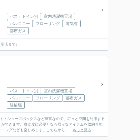
バス・トイレ別
室内洗濯機置場
バルコニー
フローリング
電気有
都市ガス
堂店まで♪
バス・トイレ別
室内洗濯機置場
バルコニー
フローリング
都市ガス
駐輪場
ット・シューズボックスなど豊富なので、広々と空間を利用する
とができます。身支度に必要となる様々なアイテムを収納可能
ングなども楽しめます。こちらから、...
もっと見る