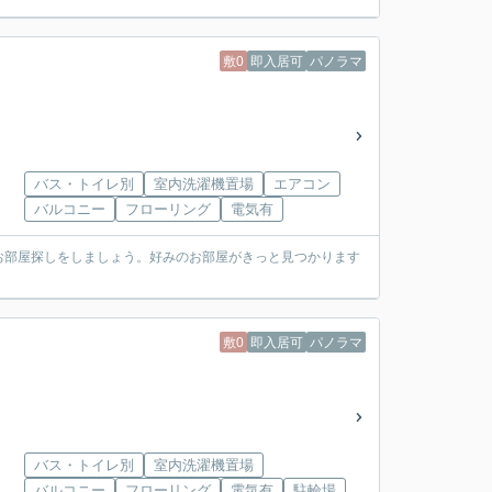
敷0
即入居可
パノラマ
バス・トイレ別
室内洗濯機置場
エアコン
バルコニー
フローリング
電気有
お部屋探しをしましょう。好みのお部屋がきっと見つかります
敷0
即入居可
パノラマ
バス・トイレ別
室内洗濯機置場
バルコニー
フローリング
電気有
駐輪場