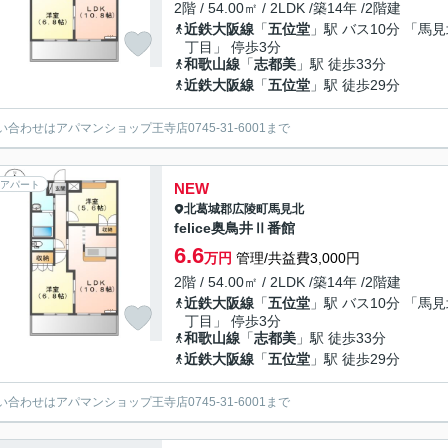
2階 / 54.00㎡ / 2LDK /築14年 /2階建
近鉄大阪線
「
五位堂
」駅 バス10分 「馬見
丁目」 停歩3分
和歌山線
「
志都美
」駅 徒歩33分
近鉄大阪線
「
五位堂
」駅 徒歩29分
い合わせはアパマンショップ王寺店0745-31-6001まで
アパート
NEW
北葛城郡広陵町
馬見北
felice奥鳥井Ⅱ番館
6.6
万円
管理/共益費3,000円
2階 / 54.00㎡ / 2LDK /築14年 /2階建
近鉄大阪線
「
五位堂
」駅 バス10分 「馬見
丁目」 停歩3分
和歌山線
「
志都美
」駅 徒歩33分
近鉄大阪線
「
五位堂
」駅 徒歩29分
い合わせはアパマンショップ王寺店0745-31-6001まで