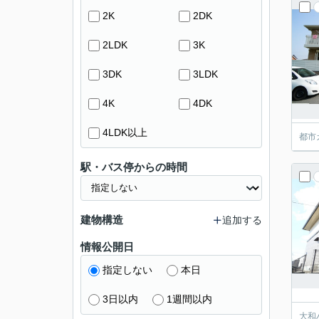
2K
2DK
2LDK
3K
3DK
3LDK
4K
4DK
4LDK以上
都市
駅・バス停からの時間
建物構造
追加する
情報公開日
指定しない
本日
3日以内
1週間以内
大和