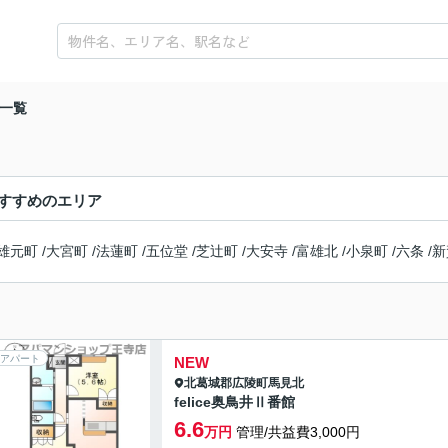
一覧
すすめのエリア
雄元町
/
大宮町
/
法蓮町
/
五位堂
/
芝辻町
/
大安寺
/
富雄北
/
小泉町
/
六条
/
新
アパート
NEW
北葛城郡広陵町
馬見北
felice奥鳥井Ⅱ番館
6.6
万円
管理/共益費3,000円