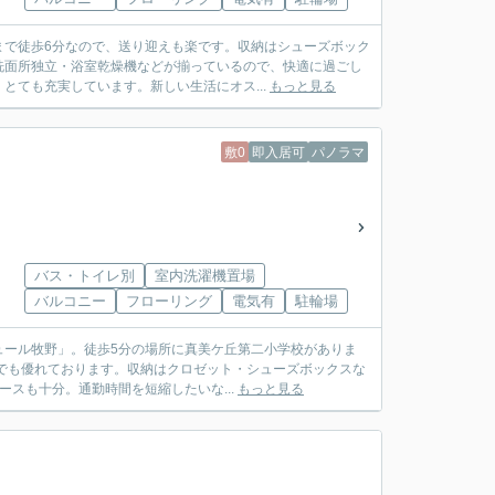
まで徒歩6分なので、送り迎えも楽です。収納はシューズボック
洗面所独立・浴室乾燥機などが揃っているので、快適に過ごし
とても充実しています。新しい生活にオス...
もっと見る
敷0
即入居可
パノラマ
バス・トイレ別
室内洗濯機置場
バルコニー
フローリング
電気有
駐輪場
ュール牧野」。徒歩5分の場所に真美ケ丘第二小学校がありま
でも優れております。収納はクロゼット・シューズボックスな
ースも十分。通勤時間を短縮したいな...
もっと見る