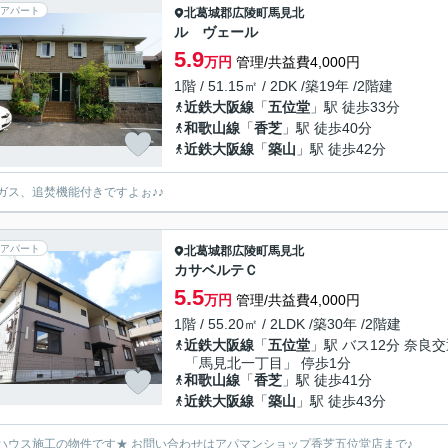
アパート
北葛城郡広陵町
馬見北
ル ヴェール
5.9
万円
管理/共益費4,000円
1階 / 51.15㎡ / 2DK /築19年 /2階建
近鉄大阪線
「
五位堂
」駅 徒歩33分
和歌山線
「
香芝
」駅 徒歩40分
近鉄大阪線
「
築山
」駅 徒歩42分
ガス、追焚機能付きですよぉ♪♪
アパート
北葛城郡広陵町
馬見北
カサベルテＣ
5.5
万円
管理/共益費4,000円
1階 / 55.20㎡ / 2LDK /築30年 /2階建
近鉄大阪線
「
五位堂
」駅 バス12分 奈良
「馬見北一丁目」 停歩1分
和歌山線
「
香芝
」駅 徒歩41分
近鉄大阪線
「
築山
」駅 徒歩43分
ハウス施工の物件です★ お問い合わせはアパマンショップ香芝五位堂店まで♪