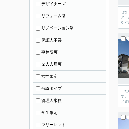
デザイナーズ
ぜひ
リフォーム済
ス・
やす
リノベーション済
保証人不要
事務所可
２人入居可
女性限定
分譲タイプ
こだ
す。
管理人常駐
ど豊
学生限定
フリーレント