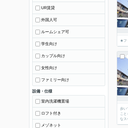
UR賃貸
外国人可
ルームシェア可
★フ
学生向け
カップル向け
女性向け
ファミリー向け
設備・仕様
室内洗濯機置場
歩い
ロフト付き
こと
なス
メゾネット