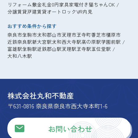
リフォーム
敷金礼金0円
家具家電付き
猫ちゃんOK
分譲賃貸
戸建賃貸
オートロック
VR内見
おすすめ条件から探す
奈良市
生駒市
大和郡山市
天理市
王寺町
香芝市
橿原市
近鉄奈良駅
新大宮駅
大和西大寺駅
高の原駅
学園前駅
富雄駅
生駒駅
近鉄郡山駅
天理駅
王寺駅
五位堂駅
大和八木駅
株式会社丸和不動産
〒631-0816 奈良県奈良市西大寺本町1-6
お問い合わせ