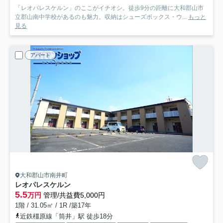
「レオパレスケルン」のここがイチオシ。徒歩9分の距離に大和郡山市
立郡山南中学校があるのも魅力。収納はシューズボックス・ウ...
もっと
見る
アパート
大和郡山市南井町
レオパレスケルン
5.5
万円
管理/共益費5,000円
1階 / 31.05㎡ / 1R /築17年
近鉄橿原線「筒井」駅 徒歩18分