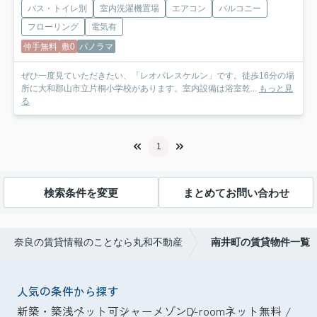
バス・トイレ別
室内洗濯機置場
エアコン
バルコニー
フローリング
電気有
仲手無料
敷0
パノラマ
ぜひ一度見ていただきたい、「レオパレスケルン」です。徒歩16分の場
所に大和郡山市立片桐小学校があります。室内設備は浴室乾...
もっと見
る
1
検索条件を変更
まとめてお問い合わせ
奈良の賃貸情報のことなら丸和不動産
南井町の賃貸物件一覧
人気の条件から探す
新築・築浅
ペット可
シャーメゾン
D-room
ネット無料