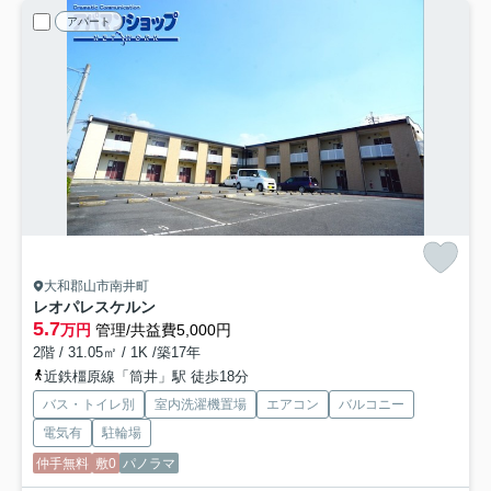
アパート
大和郡山市南井町
レオパレスケルン
5.7
万円
管理/共益費5,000円
2階 / 31.05㎡ / 1K /築17年
近鉄橿原線「筒井」駅 徒歩18分
バス・トイレ別
室内洗濯機置場
エアコン
バルコニー
電気有
駐輪場
仲手無料
敷0
パノラマ