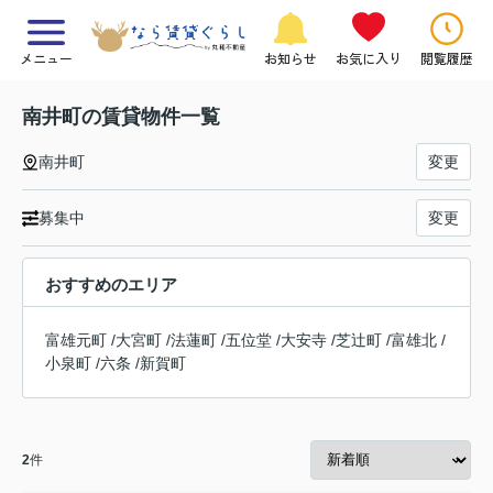
メニュー
お知らせ
お気に入り
閲覧履歴
南井町の賃貸物件一覧
南井町
変更
募集中
変更
おすすめのエリア
富雄元町
/
大宮町
/
法蓮町
/
五位堂
/
大安寺
/
芝辻町
/
富雄北
/
小泉町
/
六条
/
新賀町
2
件