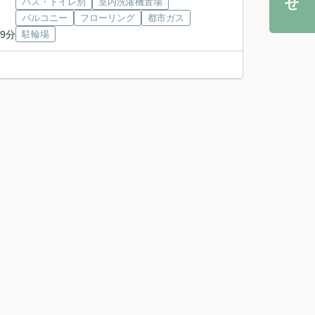
バス・トイレ別
室内洗濯機置場
バルコニー
フローリング
都市ガス
9分
駐輪場