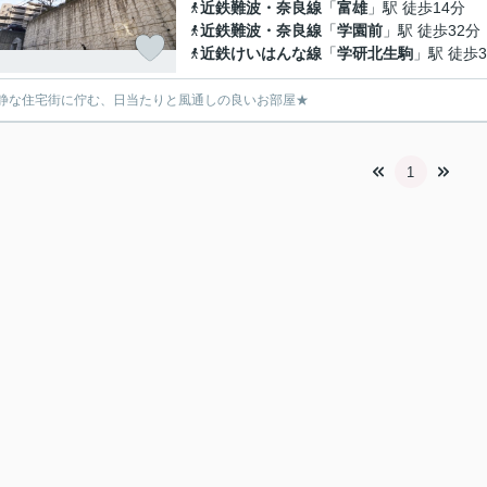
近鉄難波・奈良線
「
富雄
」駅 徒歩14分
近鉄難波・奈良線
「
学園前
」駅 徒歩32分
近鉄けいはんな線
「
学研北生駒
」駅 徒歩3
静な住宅街に佇む、日当たりと風通しの良いお部屋★
1