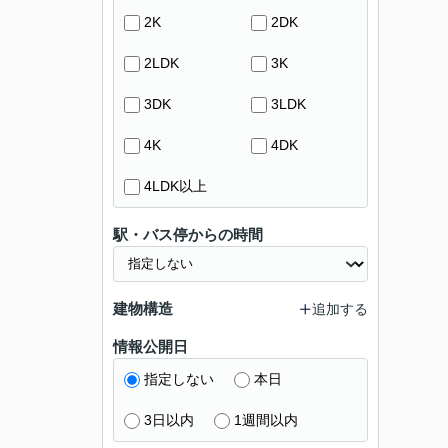
2K
2DK
2LDK
3K
3DK
3LDK
4K
4DK
4LDK以上
駅・バス停からの時間
建物構造
追加する
情報公開日
指定しない
本日
3日以内
1週間以内