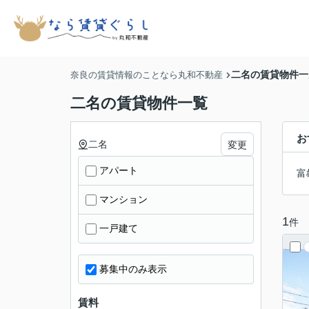
二名の賃貸物件一
奈良の賃貸情報のことなら丸和不動産
二名の賃貸物件一覧
お
二名
変更
アパート
富
マンション
1
件
一戸建て
募集中のみ表示
賃料