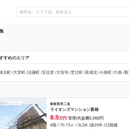
覧
すすめのエリア
雄元町
/
大宮町
/
法蓮町
/
五位堂
/
大安寺
/
芝辻町
/
富雄北
/
小泉町
/
六条
/
新
賃貸マンション
奈良市
二名
ライオンズマンション富雄
8.5
万円
管理/共益費5,000円
4階 / 70.73㎡ / 3LDK /築29年 /12階建