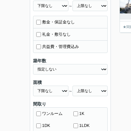
～
敷金・保証金なし
★閑
礼金・敷引なし
共益費・管理費込み
築年数
面積
～
間取り
ワンルーム
1K
1DK
1LDK