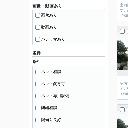
室内
画像・動画あり
す。
画像あり
メ物
動画あり
パノラマあり
条件
条件
ペット相談
ペット飼育可
室内
す。
メ物
ペット専用設備
楽器相談
陽当り良好