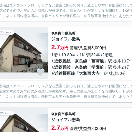
設備はエアコン・フローリングなど豊富に揃っており、過ごしやすいお部屋になっ
空家ですのでお早めのお引越しが可能です。毎日の生活が楽しくなる間取り、1Kの
件、ネット回線導入済み。奈良市エリアや近鉄難波・奈良線菖蒲池付近で、あなたの
アパート
奈良市
敷島町
ジョイフル敷島
2.7
万円
管理/共益費3,000円
1階 / 19.80㎡ / 1K /築32年 /2階建
近鉄難波・奈良線
「
菖蒲池
」駅 徒歩10分
近鉄難波・奈良線
「
学園前
」駅 徒歩24分
近鉄橿原線
「
大和西大寺
」駅 徒歩30分
設備はエアコン・フローリングなど豊富に揃っており、過ごしやすいお部屋になっ
空家ですのでお早めのお引越しが可能です。毎日の生活が楽しくなる間取り、1Kの
件、ネット回線導入済み。奈良市エリアや近鉄難波・奈良線菖蒲池付近で、あなたの
アパート
奈良市
敷島町
ジョイフル敷島
2.7
万円
管理/共益費3,000円