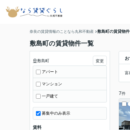
敷島町の賃貸物件
奈良の賃貸情報のことなら丸和不動産
敷島町の賃貸物件一覧
お
敷島町
変更
アパート
富
マンション
7
件
一戸建て
募集中のみ表示
賃料