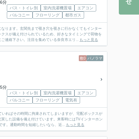
6分
バス・トイレ別
室内洗濯機置場
エアコン
バルコニー
フローリング
都市ガス
になります。玄関先まで覗き穴を覗きに行かなくてもインター
ックスが備え付けられているため、好きなタイミングで荷物を
ご連絡下さい。注目を集めている奈良市エリ...
もっと見る
敷0
パノラマ
5分
バス・トイレ別
室内洗濯機置場
エアコン
バルコニー
フローリング
電気有
ていればその時間に拘束されてしまいますが、宅配ボックスが
実した設備を備え付けています。来客時にはTVインターホン
す。通勤時間を短縮したいなら、近...
もっと見る