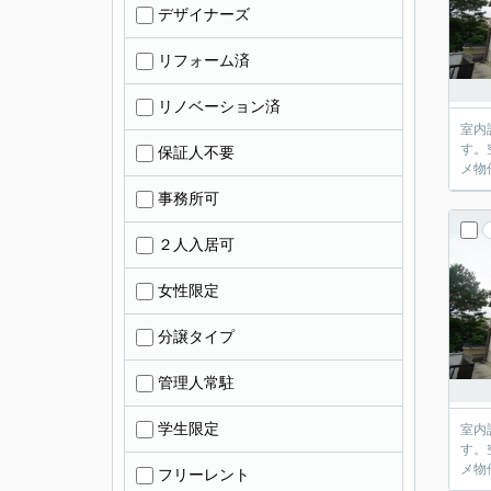
デザイナーズ
リフォーム済
リノベーション済
室内
す。
保証人不要
メ物
事務所可
２人入居可
女性限定
分譲タイプ
管理人常駐
学生限定
室内
す。
メ物
フリーレント