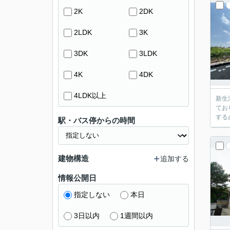
2K
2DK
2LDK
3K
3DK
3LDK
4K
4DK
4LDK以上
新生
てお
する
駅・バス停からの時間
建物構造
追加する
情報公開日
指定しない
本日
3日以内
1週間以内