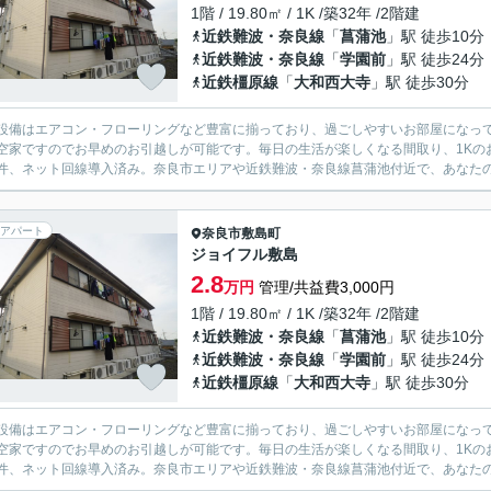
1階 / 19.80㎡ / 1K /築32年 /2階建
近鉄難波・奈良線
「
菖蒲池
」駅 徒歩10分
近鉄難波・奈良線
「
学園前
」駅 徒歩24分
近鉄橿原線
「
大和西大寺
」駅 徒歩30分
設備はエアコン・フローリングなど豊富に揃っており、過ごしやすいお部屋になっ
空家ですのでお早めのお引越しが可能です。毎日の生活が楽しくなる間取り、1Kの
件、ネット回線導入済み。奈良市エリアや近鉄難波・奈良線菖蒲池付近で、あなたの
アパート
奈良市
敷島町
ジョイフル敷島
2.8
万円
管理/共益費3,000円
1階 / 19.80㎡ / 1K /築32年 /2階建
近鉄難波・奈良線
「
菖蒲池
」駅 徒歩10分
近鉄難波・奈良線
「
学園前
」駅 徒歩24分
近鉄橿原線
「
大和西大寺
」駅 徒歩30分
設備はエアコン・フローリングなど豊富に揃っており、過ごしやすいお部屋になっ
空家ですのでお早めのお引越しが可能です。毎日の生活が楽しくなる間取り、1Kの
件、ネット回線導入済み。奈良市エリアや近鉄難波・奈良線菖蒲池付近で、あなたの