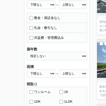
～
敷金・保証金なし
室内
ホン
礼金・敷引なし
受け
共益費・管理費込み
築年数
面積
～
間取り
徒歩
ある
ワンルーム
1K
で訪
1DK
1LDK