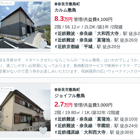
アパート
奈良市
敷島町
カルム敷島
8.3
万円
管理/共益費4,100円
2階 / 56.12㎡ / 2LDK /築1年 /2階建
近鉄難波・奈良線
「
大和西大寺
」駅 徒歩2
近鉄難波・奈良線
「
菖蒲池
」駅 徒歩26分
近鉄京都線
「
平城
」駅 徒歩20分
活を失敗せず、スタートさせたいならこちらの「カルム敷島」はいかがでしょうか。
り、過ごしやすいお部屋になっております。動画配信サービスで映画やドラマ・ア
必要がないので思う存分お楽しみいただけます。収納場所の広いウォークインクローゼ
アパート
奈良市
敷島町
ジョイフル敷島
2.7
万円
管理/共益費3,000円
2階 / 19.80㎡ / 1K /築32年 /2階建
近鉄難波・奈良線
「
菖蒲池
」駅 徒歩10分
近鉄難波・奈良線
「
学園前
」駅 徒歩24分
近鉄橿原線
「
大和西大寺
」駅 徒歩30分