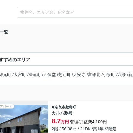
一覧
すすめのエリア
雄元町
/
大宮町
/
法蓮町
/
五位堂
/
芝辻町
/
大安寺
/
富雄北
/
小泉町
/
六条
/
新
アパート
奈良市
敷島町
カルム敷島
8.7
万円
管理/共益費4,100円
2階 / 56.08㎡ / 2LDK /築1年 /2階建