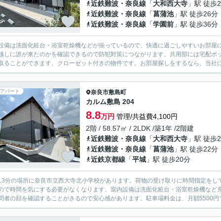
近鉄難波・奈良線
「
大和西大寺
」駅 徒歩2
近鉄難波・奈良線
「
菖蒲池
」駅 徒歩26分
近鉄難波・奈良線
「
学園前
」駅 徒歩36分
設備は洗面化粧台・浴室乾燥機などが揃っているので、快適に過ごしやすいお部屋
越しに誰が来たのかを確認できるので防犯対策につながります。共用部には宅配ボ
取ることができます。クローゼット付きの物件です。お部屋探しをするなら、当社に
アパート
奈良市
敷島町
カルム敷島 204
8.8
万円
管理/共益費4,100円
2階 / 58.57㎡ / 2LDK /築1年 /2階建
近鉄難波・奈良線
「
大和西大寺
」駅 徒歩2
近鉄難波・奈良線
「
菖蒲池
」駅 徒歩22分
近鉄京都線
「
平城
」駅 徒歩20分
13分の場所に奈良市立西大寺北小学校があります。荷物の受け取りに時間指定をし
ので時間を気にする必要がなくなります。室内設備は洗面化粧台・浴室乾燥機など充
問者の顔を確認することがきるので安心感があります。駐車場料金は、月額5500円で