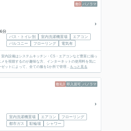
敷0
パノラマ
6分
バス・トイレ別
室内洗濯機置場
エアコン
バルコニー
フローリング
電気有
室内設備はシステムキッチン・CS・エアコンなど豊富に揃っ
ニメを視聴するのが趣味な方、インターネットの使用料を気に
ットによって、全ての服を1か所で管理...
もっと見る
敷礼0
即入居可
パノラマ
室内洗濯機置場
エアコン
フローリング
都市ガス
駐輪場
シャワー