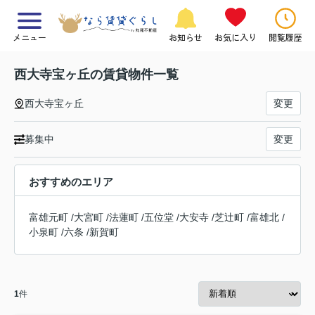
メニュー
お知らせ
お気に入り
閲覧履歴
西大寺宝ヶ丘の賃貸物件一覧
西大寺宝ヶ丘
変更
募集中
変更
おすすめのエリア
富雄元町
/
大宮町
/
法蓮町
/
五位堂
/
大安寺
/
芝辻町
/
富雄北
/
小泉町
/
六条
/
新賀町
1
件