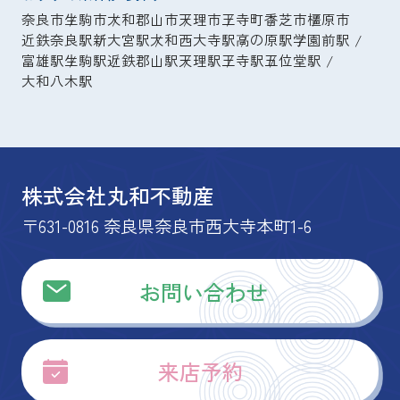
奈良市
生駒市
大和郡山市
天理市
王寺町
香芝市
橿原市
近鉄奈良駅
新大宮駅
大和西大寺駅
高の原駅
学園前駅
富雄駅
生駒駅
近鉄郡山駅
天理駅
王寺駅
五位堂駅
大和八木駅
株式会社丸和不動産
〒631-0816 奈良県奈良市西大寺本町1-6
お問い合わせ
来店予約