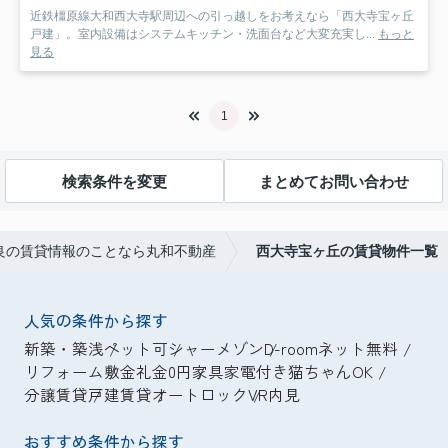
近鉄橿原線大和西大寺駅周辺への引っ越しをお考えなら「西大寺宝ヶ丘
戸建」。室内設備はシステムキッチン・洗面台など大変充実し...
もっと
見る
1
検索条件を変更
まとめてお問い合わせ
良の賃貸情報のことなら丸和不動産
西大寺宝ヶ丘の賃貸物件一覧
人気の条件から探す
新築・築浅
ペット可
シャーメゾン
D-room
ネット無料
リフォーム
敷金礼金0円
家具家電付き
猫ちゃんOK
分譲賃貸
戸建賃貸
オートロック
VR内見
おすすめ条件から探す