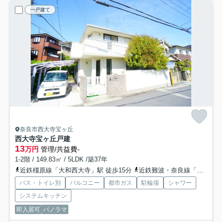
一戸建て
奈良市西大寺宝ヶ丘
西大寺宝ヶ丘戸建
13
万円
管理/共益費-
1-2階 / 149.83㎡ / 5LDK /築37年
近鉄橿原線「大和西大寺」駅 徒歩15分
近鉄難波・奈良線「菖蒲池」駅 徒歩14分
バス・トイレ別
バルコニー
都市ガス
駐輪場
シャワー
システムキッチン
即入居可
パノラマ