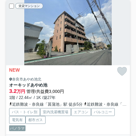
賃貸マンション
NEW
奈良市あやめ池北
オーキッドあやめ池
3.2
万円
管理/共益費3,000円
1階 / 22.44㎡ / 1K /築27年
近鉄難波・奈良線「菖蒲池」駅 徒歩5分
近鉄難波・奈良線「富雄」駅 バス3分 奈良交通「学園前駅〔北〕」 停歩20分
バス・トイレ別
室内洗濯機置場
エアコン
バルコニー
電気有
都市ガス
パノラマ