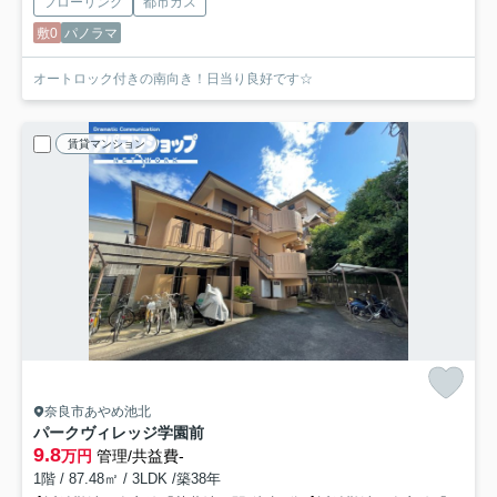
フローリング
都市ガス
敷0
パノラマ
オートロック付きの南向き！日当り良好です☆
賃貸マンション
奈良市あやめ池北
パークヴィレッジ学園前
9.8
万円
管理/共益費-
1階 / 87.48㎡ / 3LDK /築38年