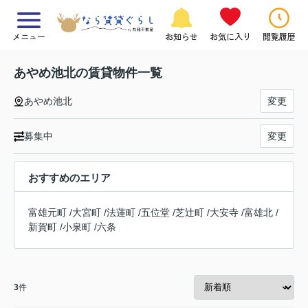
メニュー
お知らせ
お気に入り
閲覧履歴
あやめ池北の賃貸物件一覧
あやめ池北
変更
募集中
変更
おすすめのエリア
富雄元町
/
大宮町
/
法蓮町
/
五位堂
/
芝辻町
/
大安寺
/
富雄北
/
新賀町
/
小泉町
/
六条
3
件