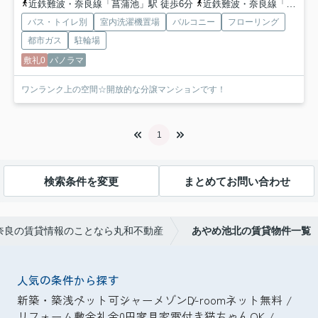
近鉄難波・奈良線「菖蒲池」駅 徒歩6分
近鉄難波・奈良線「学園前」駅 徒歩8分
バス・トイレ別
室内洗濯機置場
バルコニー
フローリング
都市ガス
駐輪場
敷礼0
パノラマ
ワンランク上の空間☆開放的な分譲マンションです！
1
検索条件を変更
まとめてお問い合わせ
奈良の賃貸情報のことなら丸和不動産
あやめ池北の賃貸物件一覧
人気の条件から探す
新築・築浅
ペット可
シャーメゾン
D-room
ネット無料
リフォーム
敷金礼金0円
家具家電付き
猫ちゃんOK