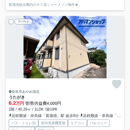
菖蒲池徒歩圏内のＲＣ造シャーメゾン物件★
アパート
奈良市あやめ池北
うたがき
6.2
万円
管理/共益費4,000円
1階 / 40.29㎡ / 1LDK /築19年
近鉄難波・奈良線「菖蒲池」駅 徒歩8分
近鉄難波・奈良線「学園前」駅 徒歩13分
バス・トイレ別
室内洗濯機置場
エアコン
バルコニー