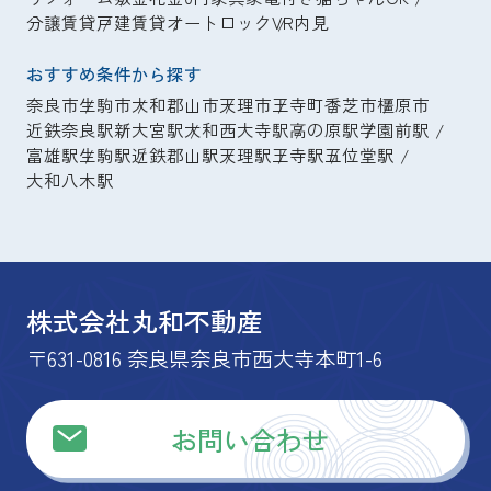
分譲賃貸
戸建賃貸
オートロック
VR内見
おすすめ条件から探す
奈良市
生駒市
大和郡山市
天理市
王寺町
香芝市
橿原市
近鉄奈良駅
新大宮駅
大和西大寺駅
高の原駅
学園前駅
富雄駅
生駒駅
近鉄郡山駅
天理駅
王寺駅
五位堂駅
大和八木駅
株式会社丸和不動産
〒631-0816 奈良県奈良市西大寺本町1-6
お問い合わせ