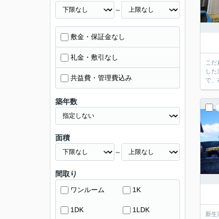
～
敷金・保証金なし
礼金・敷引なし
こだ
した
共益費・管理費込み
で、
築年数
面積
～
間取り
ワンルーム
1K
1DK
1LDK
新生