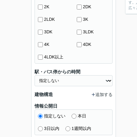
す。
2K
2DK
広々
2LDK
3K
3DK
3LDK
4K
4DK
4LDK以上
駅・バス停からの時間
建物構造
追加する
情報公開日
指定しない
本日
3日以内
1週間以内