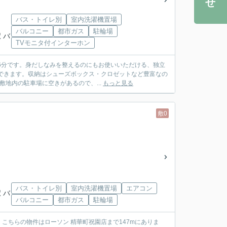
バス・トイレ別
室内洗濯機置場
バルコニー
都市ガス
駐輪場
 バ
TVモニタ付インターホン
6分です。身だしなみを整えるのにもお使いいただける、独立
できます。収納はシューズボックス・クロゼットなど豊富なの
敷地内の駐車場に空きがあるので、...
もっと見る
敷0
バス・トイレ別
室内洗濯機置場
エアコン
 バ
バルコニー
都市ガス
駐輪場
こちらの物件はローソン 精華町祝園店まで147mにありま