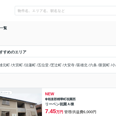
一覧
すすめのエリア
雄元町
/
大宮町
/
法蓮町
/
五位堂
/
芝辻町
/
大安寺
/
富雄北
/
六条
/
新賀町
/
小
アパート
NEW
相楽郡精華町
祝園西
リーベン祝園Ａ棟
7.45
万円
管理/共益費6,000円