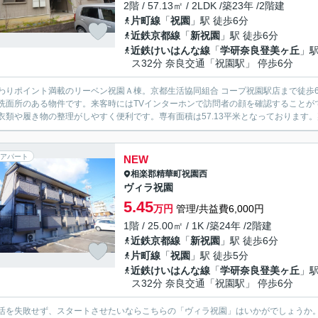
2階 / 57.13㎡ / 2LDK /築23年 /2階建
片町線
「
祝園
」駅 徒歩6分
近鉄京都線
「
新祝園
」駅 徒歩6分
近鉄けいはんな線
「
学研奈良登美ヶ丘
」駅
ス32分 奈良交通「祝園駅」 停歩6分
わりポイント満載のリーベン祝園Ａ棟。京都生活協同組合 コープ祝園駅店まで徒歩
洗面所のある物件です。来客時にはTVインターホンで訪問者の顔を確認することが
衣類や履き物の整理がしやすく便利です。専有面積は57.13平米となっております。
アパート
NEW
相楽郡精華町
祝園西
ヴィラ祝園
5.45
万円
管理/共益費6,000円
1階 / 25.00㎡ / 1K /築24年 /2階建
近鉄京都線
「
新祝園
」駅 徒歩6分
片町線
「
祝園
」駅 徒歩5分
近鉄けいはんな線
「
学研奈良登美ヶ丘
」駅
ス32分 奈良交通「祝園駅」 停歩6分
活を失敗せず、スタートさせたいならこちらの「ヴィラ祝園」はいかがでしょうか。