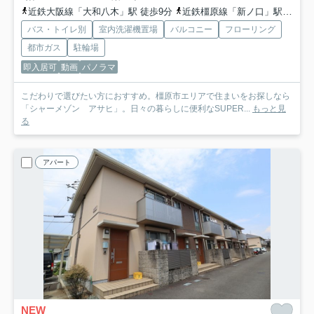
近鉄大阪線「大和八木」駅 徒歩9分
近鉄橿原線「新ノ口」駅 徒歩14分
バス・トイレ別
室内洗濯機置場
バルコニー
フローリング
都市ガス
駐輪場
即入居可
動画
パノラマ
こだわりで選びたい方におすすめ。橿原市エリアで住まいをお探しなら
「シャーメゾン アサヒ」。日々の暮らしに便利なSUPER...
もっと見
る
アパート
NEW