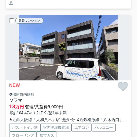
る
賃貸マンション
NEW
橿原市内膳町
ソラマ
13
万円
管理/共益費9,000円
1階 / 64.47㎡ / 2LDK /築1年未満
近鉄大阪線「大和八木」駅 徒歩7分
近鉄橿原線「八木西口」駅 徒歩9分
バス・トイレ別
室内洗濯機置場
エアコン
バルコニー
フローリング
都市ガス