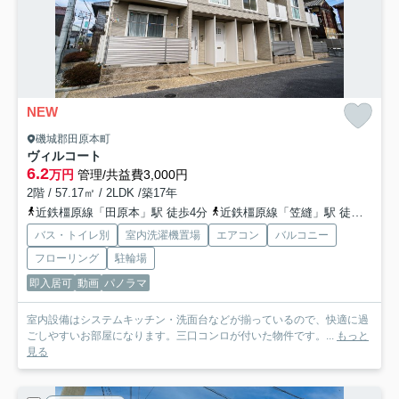
NEW
磯城郡田原本町
ヴィルコート
6.2
万円
管理/共益費3,000円
2階 / 57.17㎡ / 2LDK /築17年
近鉄橿原線「田原本」駅 徒歩4分
近鉄橿原線「笠縫」駅 徒歩19分
バス・トイレ別
室内洗濯機置場
エアコン
バルコニー
フローリング
駐輪場
即入居可
動画
パノラマ
室内設備はシステムキッチン・洗面台などが揃っているので、快適に過
ごしやすいお部屋になります。三口コンロが付いた物件です。...
もっと
見る