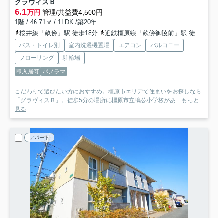
グラヴィスＢ
6.1
万円
管理/共益費4,500円
1階 / 46.71㎡ / 1LDK /築20年
桜井線「畝傍」駅 徒歩18分
近鉄橿原線「畝傍御陵前」駅 徒歩22分
バス・トイレ別
室内洗濯機置場
エアコン
バルコニー
フローリング
駐輪場
即入居可
パノラマ
こだわりで選びたい方におすすめ。橿原市エリアで住まいをお探しなら
「グラヴィスＢ」。徒歩5分の場所に橿原市立鴨公小学校があ...
もっと
見る
アパート