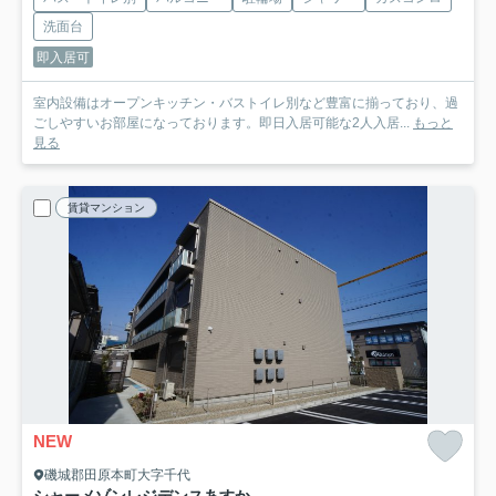
洗面台
即入居可
室内設備はオープンキッチン・バストイレ別など豊富に揃っており、過
ごしやすいお部屋になっております。即日入居可能な2人入居...
もっと
見る
賃貸マンション
NEW
磯城郡田原本町大字千代