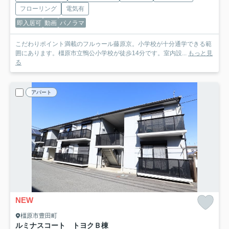
フローリング
電気有
即入居可
動画
パノラマ
こだわりポイント満載のフルゥール藤原京。小学校が十分通学できる範
囲にあります。橿原市立鴨公小学校が徒歩14分です。室内設...
もっと見
る
アパート
NEW
橿原市豊田町
ルミナスコート トヨクＢ棟