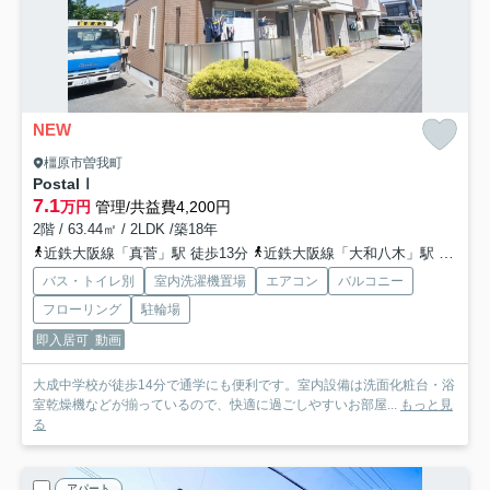
NEW
橿原市曽我町
PostalⅠ
7.1
万円
管理/共益費4,200円
2階 / 63.44㎡ / 2LDK /築18年
近鉄大阪線「真菅」駅 徒歩13分
近鉄大阪線「大和八木」駅 徒歩21分
バス・トイレ別
室内洗濯機置場
エアコン
バルコニー
フローリング
駐輪場
即入居可
動画
大成中学校が徒歩14分で通学にも便利です。室内設備は洗面化粧台・浴
室乾燥機などが揃っているので、快適に過ごしやすいお部屋...
もっと見
る
アパート