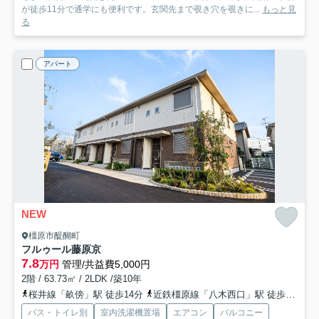
が徒歩11分で通学にも便利です。玄関先まで覗き穴を覗きに...
もっと見
る
アパート
NEW
橿原市醍醐町
フルゥール藤原京
7.8
万円
管理/共益費5,000円
2階 / 63.73㎡ / 2LDK /築10年
桜井線「畝傍」駅 徒歩14分
近鉄橿原線「八木西口」駅 徒歩18分
バス・トイレ別
室内洗濯機置場
エアコン
バルコニー