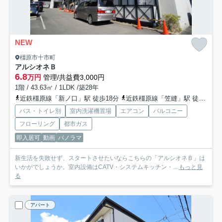
NEW
橿原市十市町
アルシオネＢ
6.8
万円
管理/共益費3,000円
1階 / 43.63㎡ / 1LDK /築28年
近鉄橿原線「新ノ口」駅 徒歩18分
近鉄橿原線「笠縫」駅 徒歩31分
バス・トイレ別
室内洗濯機置場
エアコン
バルコニー
フローリング
都市ガス
即入居可
動画
パノラマ
新生活を失敗せず、スタートさせたいならこちらの「アルシオネＢ」は
いかがでしょうか。室内設備はCATV・システムキッチン・...
もっと見
る
アパート