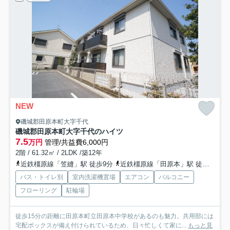
NEW
磯城郡田原本町大字千代
磯城郡田原本町大字千代のハイツ
7.5
万円
管理/共益費6,000円
2階 / 61.32㎡ / 2LDK /築12年
近鉄橿原線「笠縫」駅 徒歩9分
近鉄橿原線「田原本」駅 徒歩21分
バス・トイレ別
室内洗濯機置場
エアコン
バルコニー
フローリング
駐輪場
徒歩15分の距離に田原本町立田原本中学校があるのも魅力。共用部には
宅配ボックスが備え付けられているため、日々忙しくて家に...
もっと見