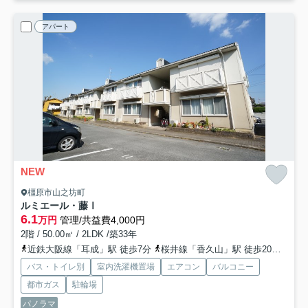
アパート
NEW
橿原市山之坊町
ルミエール・藤Ⅰ
6.1
万円
管理/共益費4,000円
2階 / 50.00㎡ / 2LDK /築33年
近鉄大阪線「耳成」駅 徒歩7分
桜井線「香久山」駅 徒歩20分
近鉄
バス・トイレ別
室内洗濯機置場
エアコン
バルコニー
都市ガス
駐輪場
パノラマ