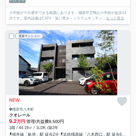
パノラマ
小学校が十分通学できる範囲にあります。橿原市立鴨公小学校が徒歩14
分です。室内設備はCATV・追い焚き・システムキッチン...
もっと見る
賃貸マンション
NEW
橿原市八木町
クオレール
9.2
万円
管理/共益費8,500円
1階 / 44.19㎡ / 1LDK /築2年
桜井線「畝傍」駅 徒歩2分
近鉄橿原線「八木西口」駅 徒歩6分
近