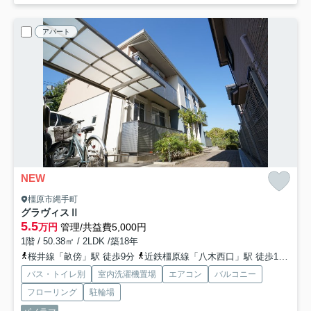
アパート
NEW
橿原市縄手町
グラヴィスⅡ
5.5
万円
管理/共益費5,000円
1階 / 50.38㎡ / 2LDK /築18年
桜井線「畝傍」駅 徒歩9分
近鉄橿原線「八木西口」駅 徒歩13分
近
バス・トイレ別
室内洗濯機置場
エアコン
バルコニー
フローリング
駐輪場