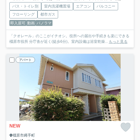
バス・トイレ別
室内洗濯機置場
エアコン
バルコニー
フローリング
都市ガス
即入居可
動画
パノラマ
「クオレール」のここがイチオシ。役所への届出や手続きも楽にできる
橿原市役所 分庁舎が近く(徒歩6分)。室内設備は浴室乾燥...
もっと見る
アパート
NEW
橿原市縄手町