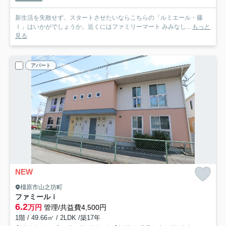
新生活を失敗せず、スタートさせたいならこちらの「ルミエール・藤
Ⅰ」はいかがでしょうか。近くにはファミリーマート みみなし...
もっと
見る
アパート
NEW
橿原市山之坊町
ファミールｉ
6.2
万円
管理/共益費4,500円
1階 / 49.66㎡ / 2LDK /築17年