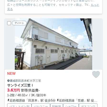
収納はシューズボックス・ウォークインクロゼットなど豊富なので、
広々と空間を利用することも可能です。セキュリティ面は、TV...
もっと
見る
アパート
NEW
磯城郡田原本町大字三笠
サンライズ三笠Ⅰ
3.6
万円
管理/共益費-
1-2階 / 48.02㎡ / 3K /築31年
近鉄橿原線「田原本」駅 徒歩5分
近鉄橿原線「笠縫」駅 徒歩16分
バス・トイレ別
バルコニー
駐輪場
シャワー
ガスコンロ