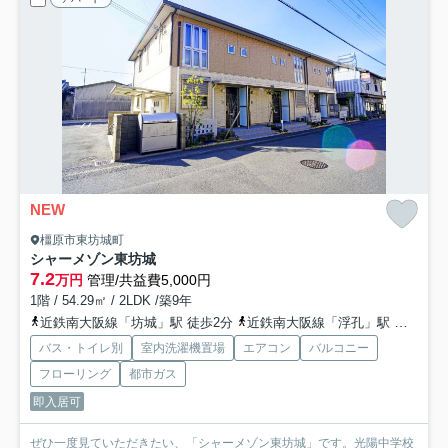
NEW
橿原市東坊城町
シャーメゾン東坊城
7.2
万円
管理/共益費5,000円
1階 / 54.29㎡ / 2LDK /築9年
近鉄南大阪線「坊城」駅 徒歩2分
近鉄南大阪線「浮孔」駅 徒歩22分
バス・トイレ別
室内洗濯機置場
エアコン
バルコニー
フローリング
都市ガス
即入居可
ぜひ一度見ていただきたい、「シャーメゾン東坊城」です。光陽中学校