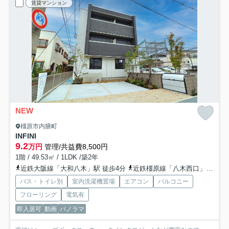
賃貸マンション
NEW
橿原市内膳町
INFINI
9.2
万円
管理/共益費8,500円
1階 / 49.53㎡ / 1LDK /築2年
近鉄大阪線「大和八木」駅 徒歩4分
近鉄橿原線「八木西口」駅 徒歩6分
バス・トイレ別
室内洗濯機置場
エアコン
バルコニー
フローリング
電気有
即入居可
動画
パノラマ