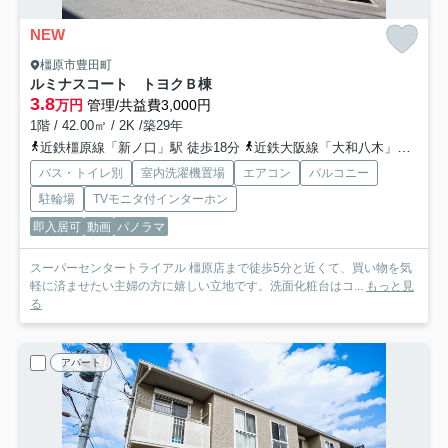
NEW
橿原市豊田町
ルミナスコート トヨクＢ棟
3.8
万円
管理/共益費3,000円
1階 / 42.00㎡ / 2K /築29年
近鉄橿原線「新ノ口」駅 徒歩18分
近鉄大阪線「大和八木」駅 徒歩18分
バス・トイレ別
室内洗濯機置場
エアコン
バルコニー
駐輪場
TVモニタ付インターホン
即入居可
動画
パノラマ
スーパーセンタートライアル 橿原店まで徒歩5分と近くて、買い物を気
軽に済ませたい主婦の方に嬉しい立地です。洗面化粧台はコ...
もっと見
る
アパート