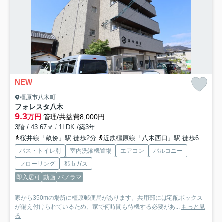
NEW
橿原市八木町
フォレスタ八木
9.3
万円
管理/共益費8,000円
3階 / 43.67㎡ / 1LDK /築3年
桜井線「畝傍」駅 徒歩2分
近鉄橿原線「八木西口」駅 徒歩6分
近
バス・トイレ別
室内洗濯機置場
エアコン
バルコニー
フローリング
都市ガス
即入居可
動画
パノラマ
家から350mの場所に橿原郵便局があります。共用部には宅配ボックス
が備え付けられているため、家で何時間も待機する必要があ...
もっと見
る