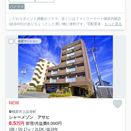
パノラマ
こだわりポイント満載のソラマ。近くにはファミリーマート橿原内膳店
(徒歩6分)がありちょっとした買い物に便利です。宅配業者...
もっと見る
賃貸マンション
NEW
橿原市上品寺町
シャーメゾン アサヒ
8.5
万円
管理/共益費8,000円
1階 / 59.17㎡ / 2LDK /築18年