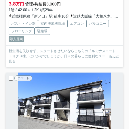
3.8
万円
管理/共益費3,000円
1階 / 42.00㎡ / 2K /築29年
近鉄橿原線「新ノ口」駅 徒歩18分
近鉄大阪線「大和八木」駅 徒歩18分
バス・トイレ別
室内洗濯機置場
エアコン
バルコニー
フローリング
駐輪場
即入居可
新生活を失敗せず、スタートさせたいならこちらの「ルミナスコート
トヨクＢ棟」はいかがでしょうか。日々の暮らしに便利なスー...
もっと
見る
アパート