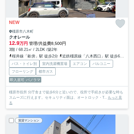
NEW
橿原市八木町
クオレール
12.9
万円
管理/共益費8,500円
3階 / 68.21㎡ / 2LDK /築2年
桜井線「畝傍」駅 徒歩2分
近鉄橿原線「八木西口」駅 徒歩6分
近
バス・トイレ別
室内洗濯機置場
エアコン
バルコニー
フローリング
都市ガス
即入居可
パノラマ
橿原市役所 分庁舎まで徒歩6分と近いので、役所で手続きが必要な時も
スムーズに行えます。セキュリティ面は、オートロック・T...
もっと見
る
賃貸マンション