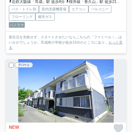
近鉄大阪線「耳成」駅 徒歩8分
桜井線「香久山」駅 徒歩21分
桜井
バス・トイレ別
室内洗濯機置場
エアコン
バルコニー
フローリング
都市ガス
パノラマ
新生活を失敗せず、スタートさせたいならこちらの「ファミールｉ」は
いかがでしょうか。耳成南小学校が徒歩10分のところにあり...
もっと見
る
アパート
NEW