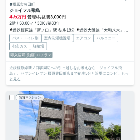
橿原市豊田町
ジョイフル飛鳥
4.5
万円
管理/共益費3,000円
2階 / 50.00㎡ / 3DK /築33年
近鉄橿原線「新ノ口」駅 徒歩18分
近鉄大阪線「大和八木」駅 徒歩19分
バス・トイレ別
室内洗濯機置場
エアコン
バルコニー
都市ガス
駐輪場
即入居可
動画
パノラマ
近鉄橿原線新ノ口駅周辺への引っ越しをお考えなら「ジョイフル飛
鳥」。セブンイレブン 橿原豊田町店まで徒歩5分と近場にコンビ...
もっ
と見る
賃貸マンション