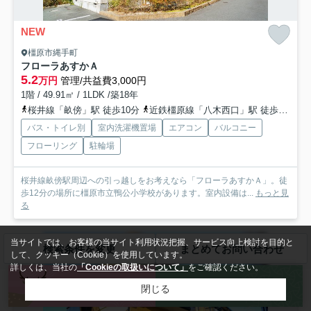
NEW
橿原市縄手町
フローラあすかＡ
5.2
万円
管理/共益費3,000円
1階 / 49.91㎡ / 1LDK /築18年
桜井線「畝傍」駅 徒歩10分
近鉄橿原線「八木西口」駅 徒歩14分
バス・トイレ別
室内洗濯機置場
エアコン
バルコニー
フローリング
駐輪場
桜井線畝傍駅周辺への引っ越しをお考えなら「フローラあすかＡ」。徒
歩12分の場所に橿原市立鴨公小学校があります。室内設備は...
もっと見
る
当サイトでは、お客様の当サイト利用状況把握、サービス向上検討を目的と
アパート
検索条件を変更
まとめてお問い合わせ
して、クッキー（Cookie）を使用しています。
詳しくは、当社の
「Cookieの取扱いについて」
をご確認ください。
来店予約
お問い合わせ
閉じる