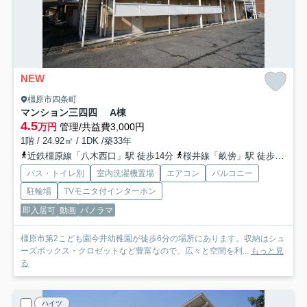
NEW
橿原市四条町
マンション三四四 A棟
4.5
万円
管理/共益費3,000円
1階 / 24.92㎡ / 1DK /築33年
近鉄橿原線「八木西口」駅 徒歩14分
桜井線「畝傍」駅 徒歩16分
バス・トイレ別
室内洗濯機置場
エアコン
バルコニー
駐輪場
TVモニタ付インターホン
即入居可
動画
パノラマ
橿原市第2こども園今井幼稚園が徒歩6分の場所にあります。収納はシュ
ーズボックス・クロゼットなど豊富なので、広々と空間を利...
もっと見
る
ハイツ