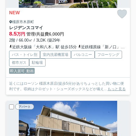
NEW
橿原市木原町
レジデンスコマイ
8.5
万円
管理/共益費6,000円
2階 / 66.00㎡ / 3LDK /築29年
近鉄大阪線「大和八木」駅 徒歩15分
近鉄橿原線「新ノ口」駅 徒歩18分
バス・トイレ別
室内洗濯機置場
バルコニー
フローリング
都市ガス
駐輪場
即入居可
動画
近くにはローソン 橿原木原店(徒歩5分)がありちょっとした買い物に便
利です。収納はクロゼット・シューズボックスなどが備え...
もっと見る
アパート