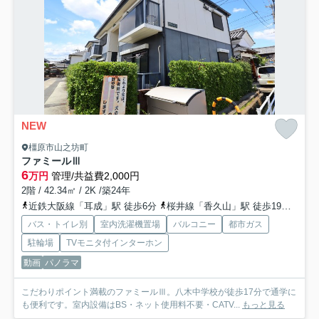
NEW
橿原市山之坊町
ファミールⅢ
6
万円
管理/共益費2,000円
2階 / 42.34㎡ / 2K /築24年
近鉄大阪線「耳成」駅 徒歩6分
桜井線「香久山」駅 徒歩19分
近鉄
バス・トイレ別
室内洗濯機置場
バルコニー
都市ガス
駐輪場
TVモニタ付インターホン
動画
パノラマ
こだわりポイント満載のファミールⅢ。八木中学校が徒歩17分で通学に
も便利です。室内設備はBS・ネット使用料不要・CATV...
もっと見る