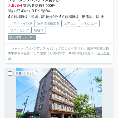
シャーメゾンレジデンスあすか
7.9
万円
管理/共益費6,000円
3階 / 67.43㎡ / 2LDK /築5年
近鉄橿原線「笠縫」駅 徒歩9分
近鉄橿原線「田原本」駅 徒歩17分
バス・トイレ別
室内洗濯機置場
エアコン
バルコニー
フローリング
駐輪場
即入居可
パノラマ
「シャーメゾンレジデンスあすか」のここがイチオシ。田原本町立田原
本中学校が徒歩11分で通学にも便利です。共用部には宅配ボ...
もっと見
る
賃貸マンション