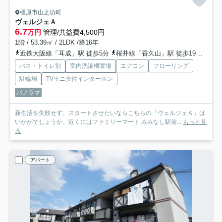
橿原市山之坊町
ヴェルジェＡ
6.7
万円
管理/共益費4,500円
1階 / 53.39㎡ / 2LDK /築16年
近鉄大阪線「耳成」駅 徒歩5分
桜井線「香久山」駅 徒歩19分
近鉄
バス・トイレ別
室内洗濯機置場
エアコン
フローリング
駐輪場
TVモニタ付インターホン
パノラマ
新生活を失敗せず、スタートさせたいならこちらの「ヴェルジェＡ」は
いかがでしょうか。近くにはファミリーマート みみなし駅前...
もっと見
る
アパート