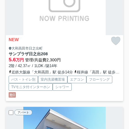
NEW
大和高田市日之出町
サンプラザ日之出
208
5.6
万円
管理/共益費2,300円
2階 / 42.37㎡ / 1LDK /築14年
近鉄大阪線「大和高田」駅 徒歩14分
桜井線「高田」駅 徒歩16分
バス・トイレ別
室内洗濯機置場
エアコン
フローリング
TVモニタ付インターホン
シャワー
敷0
アパート