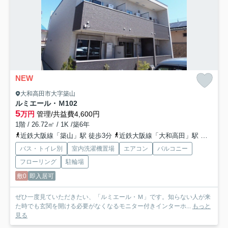
NEW
大和高田市大字築山
ルミエール・Ｍ
102
5
万円
管理/共益費4,600円
1階 / 26.72㎡ / 1K /築6年
近鉄大阪線「築山」駅 徒歩3分
近鉄大阪線「大和高田」駅 徒歩16分
バス・トイレ別
室内洗濯機置場
エアコン
バルコニー
フローリング
駐輪場
敷0
即入居可
ぜひ一度見ていただきたい、「ルミエール・Ｍ」です。知らない人が来
た時でも玄関を開ける必要がなくなるモニター付きインターホ...
もっと
見る