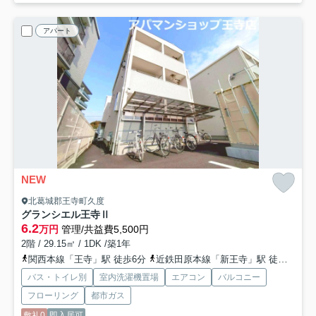
アパート
NEW
北葛城郡王寺町久度
グランシエル王寺Ⅱ
6.2
万円
管理/共益費5,500円
2階 / 29.15㎡ / 1DK /築1年
関西本線「王寺」駅 徒歩6分
近鉄田原本線「新王寺」駅 徒歩7分
バス・トイレ別
室内洗濯機置場
エアコン
バルコニー
フローリング
都市ガス
敷礼0
即入居可