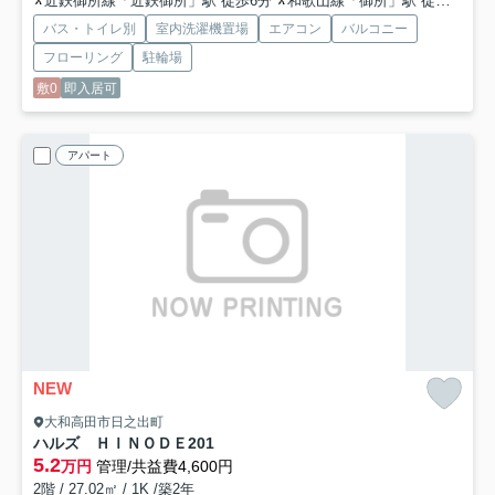
近鉄御所線「近鉄御所」駅 徒歩6分
和歌山線「御所」駅 徒歩10分
バス・トイレ別
室内洗濯機置場
エアコン
バルコニー
フローリング
駐輪場
敷0
即入居可
アパート
NEW
大和高田市日之出町
ハルズ ＨＩＮＯＤＥ
201
5.2
万円
管理/共益費4,600円
2階 / 27.02㎡ / 1K /築2年