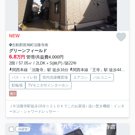
NEW
生駒郡斑鳩町法隆寺南
グリーンフィールド
6.8
万円
管理/共益費4,000円
2階 / 57.05㎡ / 2LDK＋S(納戸) /築22年
関西本線「法隆寺」駅 徒歩16分
関西本線「王寺」駅 徒歩44分
関
バス・トイレ別
室内洗濯機置場
エアコン
バルコニー
駐輪場
TVモニタ付インターホン
敷0
ＪＲ法隆寺駅徒歩16分☆２ＬＤＫでこのお家賃♪ 追い焚き機能・インタ
ーホン・シャワードレッサー・
ハイツ