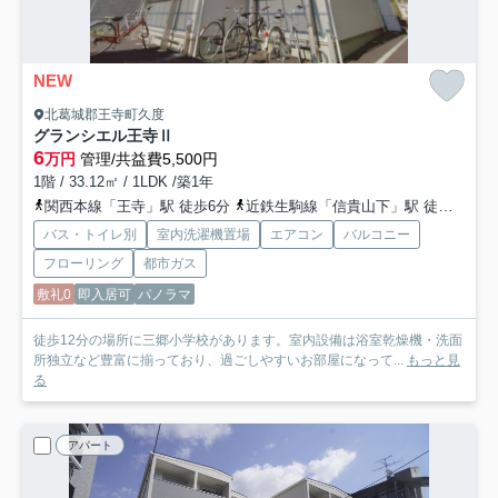
NEW
北葛城郡王寺町久度
グランシエル王寺Ⅱ
6
万円
管理/共益費5,500円
1階 / 33.12㎡ / 1LDK /築1年
関西本線「王寺」駅 徒歩6分
近鉄生駒線「信貴山下」駅 徒歩11分
バス・トイレ別
室内洗濯機置場
エアコン
バルコニー
フローリング
都市ガス
敷礼0
即入居可
パノラマ
徒歩12分の場所に三郷小学校があります。室内設備は浴室乾燥機・洗面
所独立など豊富に揃っており、過ごしやすいお部屋になって...
もっと見
る
アパート