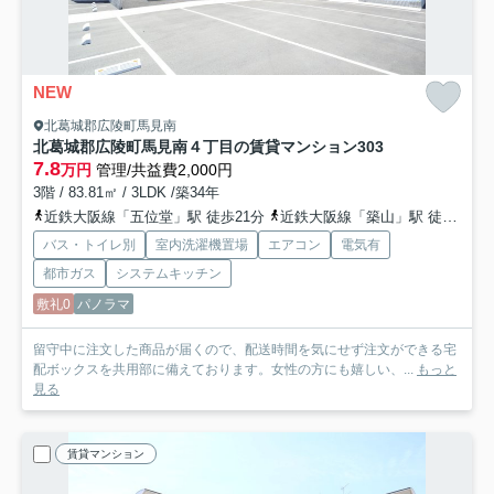
NEW
北葛城郡広陵町馬見南
北葛城郡広陵町馬見南４丁目の賃貸マンション
303
7.8
万円
管理/共益費2,000円
3階 / 83.81㎡ / 3LDK /築34年
近鉄大阪線「五位堂」駅 徒歩21分
近鉄大阪線「築山」駅 徒歩25分
バス・トイレ別
室内洗濯機置場
エアコン
電気有
都市ガス
システムキッチン
敷礼0
パノラマ
留守中に注文した商品が届くので、配送時間を気にせず注文ができる宅
配ボックスを共用部に備えております。女性の方にも嬉しい、...
もっと
見る
賃貸マンション