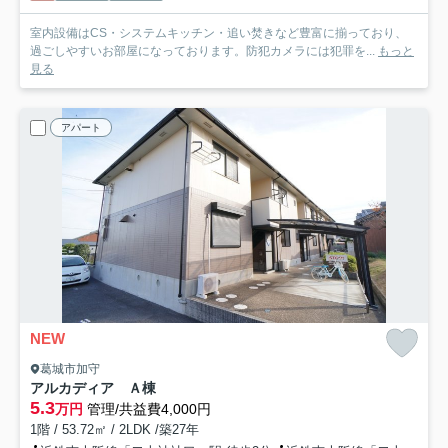
室内設備はCS・システムキッチン・追い焚きなど豊富に揃っており、
過ごしやすいお部屋になっております。防犯カメラには犯罪を...
もっと
見る
アパート
NEW
葛城市加守
アルカディア Ａ棟
5.3
万円
管理/共益費4,000円
1階 / 53.72㎡ / 2LDK /築27年