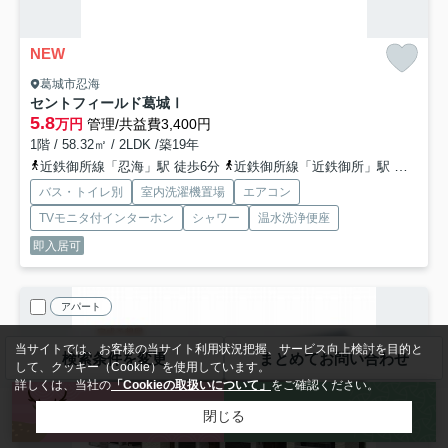
NEW
葛城市忍海
セントフィールド葛城Ⅰ
5.8
万円
管理/共益費3,400円
1階 / 58.32㎡ / 2LDK /築19年
近鉄御所線「忍海」駅 徒歩6分
近鉄御所線「近鉄御所」駅 徒歩14分
バス・トイレ別
室内洗濯機置場
エアコン
TVモニタ付インターホン
シャワー
温水洗浄便座
即入居可
アパート
当サイトでは、お客様の当サイト利用状況把握、サービス向上検討を目的と
検索条件を変更
まとめてお問い合わせ
して、クッキー（Cookie）を使用しています。
詳しくは、当社の
「Cookieの取扱いについて」
をご確認ください。
来店予約
お問い合わせ
閉じる