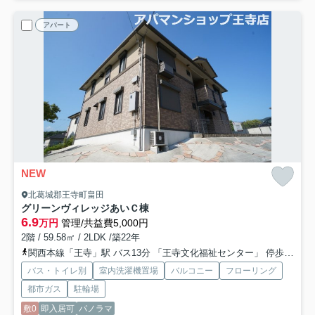
アパート
NEW
北葛城郡王寺町畠田
グリーンヴィレッジあいＣ棟
6.9
万円
管理/共益費5,000円
2階 / 59.58㎡ / 2LDK /築22年
関西本線「王寺」駅 バス13分 「王寺文化福祉センター」 停歩2分
バス・トイレ別
室内洗濯機置場
バルコニー
フローリング
都市ガス
駐輪場
敷0
即入居可
パノラマ