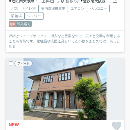
近鉄南大阪線「二上神社口」駅 徒歩2分
近鉄南大阪線「二上山」駅 徒歩16分
バス・トイレ別
室内洗濯機置場
エアコン
バルコニー
駐輪場
シャワー
敷0
即入居可
収納はシューズボックス・押入など豊富なので、広々と空間を利用する
ことも可能です。化粧品や洗面道具といった小物をまとめて収...
もっと
見る
アパート
NEW