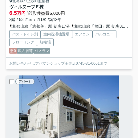
北葛城郡上牧町服部台
ヴィルヌーブＥ棟
6.5
万円
管理/共益費5,000円
2階 / 53.21㎡ / 2LDK /築12年
和歌山線「志都美」駅 徒歩17分
和歌山線「畠田」駅 徒歩31分
和
バス・トイレ別
室内洗濯機置場
エアコン
バルコニー
フローリング
駐輪場
敷0
即入居可
パノラマ
お問い合わせはアパマンショップ王寺店0745-31-6001まで
アパート