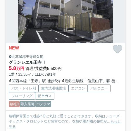
NEW
北葛城郡王寺町久度
グランシエル王寺Ⅱ
5.8
万円
管理/共益費5,500円
1階 / 33.35㎡ / 1LDK /築1年
関西本線「王寺」駅 徒歩6分
近鉄生駒線「信貴山下」駅 徒歩11分
バス・トイレ別
室内洗濯機置場
エアコン
バルコニー
フローリング
都市ガス
敷礼0
即入居可
パノラマ
黎明保育園まで徒歩5分と気軽に通うことができます。収納はシューズ
ボックス・クロゼットなど豊富なので、衣類や履き物の整理が...
もっと
見る