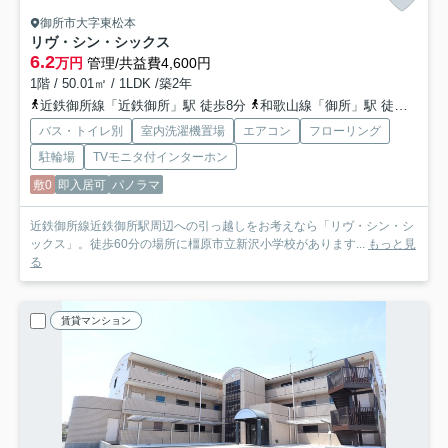
御所市大字東松本
リヴ・シン・シックス
6.2
万円
管理/共益費4,600円
1階 / 50.01㎡ / 1LDK /築2年
近鉄御所線「近鉄御所」駅 徒歩8分
和歌山線「御所」駅 徒歩12分
バス・トイレ別
室内洗濯機置場
エアコン
フローリング
駐輪場
TVモニタ付インターホン
敷0
即入居可
パノラマ
近鉄御所線近鉄御所駅周辺への引っ越しをお考えなら「リヴ・シン・シ
ックス」。徒歩60分の場所に橿原市立新沢小学校があります...
もっと見
る
賃貸マンション