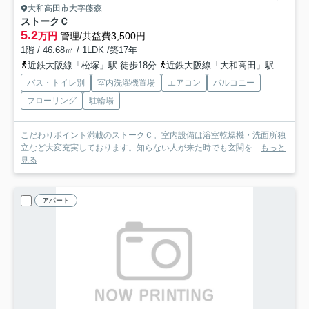
大和高田市大字藤森
ストークＣ
5.2
万円
管理/共益費3,500円
1階 / 46.68㎡ / 1LDK /築17年
近鉄大阪線「松塚」駅 徒歩18分
近鉄大阪線「大和高田」駅 徒歩26分
バス・トイレ別
室内洗濯機置場
エアコン
バルコニー
フローリング
駐輪場
こだわりポイント満載のストークＣ。室内設備は浴室乾燥機・洗面所独
立など大変充実しております。知らない人が来た時でも玄関を...
もっと
見る
アパート