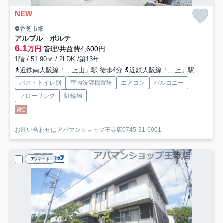
NEW
香芝市畑
アルブル ポルテ
6.1
万円
管理/共益費4,600円
1階 / 51.90㎡ / 2LDK /築13年
近鉄南大阪線「二上山」駅 徒歩4分
近鉄大阪線「二上」駅 徒歩12分
バス・トイレ別
室内洗濯機置場
エアコン
バルコニー
フローリング
駐輪場
敷0
お問い合わせはアパマンショップ王寺店0745-31-6001
アパート