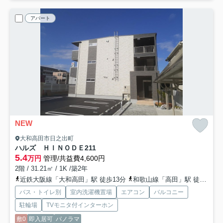
アパート
NEW
大和高田市日之出町
ハルズ ＨＩＮＯＤＥ
211
5.4
万円
管理/共益費4,600円
2階 / 31.21㎡ / 1K /築2年
近鉄大阪線「大和高田」駅 徒歩13分
和歌山線「高田」駅 徒歩14分
バス・トイレ別
室内洗濯機置場
エアコン
バルコニー
駐輪場
TVモニタ付インターホン
敷0
即入居可
パノラマ