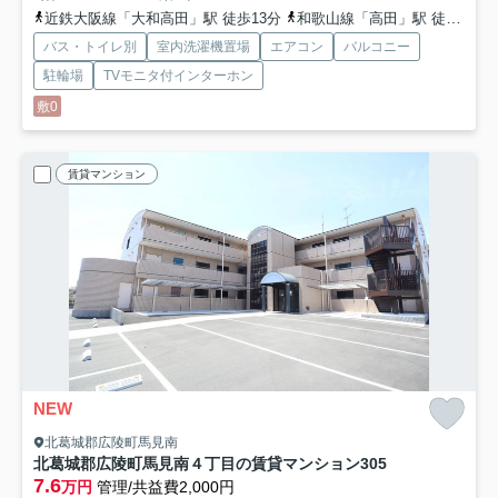
近鉄大阪線「大和高田」駅 徒歩13分
和歌山線「高田」駅 徒歩14分
バス・トイレ別
室内洗濯機置場
エアコン
バルコニー
駐輪場
TVモニタ付インターホン
敷0
賃貸マンション
NEW
北葛城郡広陵町馬見南
北葛城郡広陵町馬見南４丁目の賃貸マンション
305
7.6
万円
管理/共益費2,000円