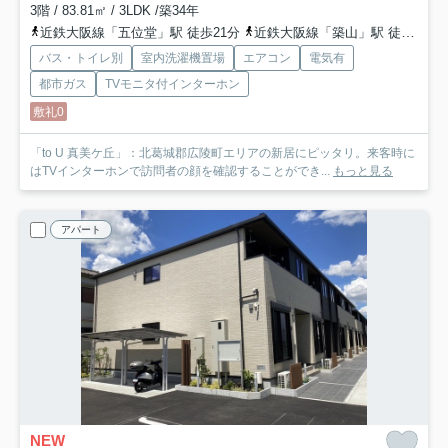
3階 / 83.81㎡ / 3LDK /築34年
近鉄大阪線「五位堂」駅 徒歩21分
近鉄大阪線「築山」駅 徒歩25分
バス・トイレ別
室内洗濯機置場
エアコン
電気有
都市ガス
TVモニタ付インターホン
敷礼0
「to U 真美ケ丘」：北葛城郡広陵町エリアの新居にピッタリ。来客時に
はTVインターホンで訪問者の顔を確認することができ...
もっと見る
アパート
NEW