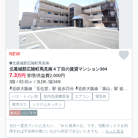
NEW
北葛城郡広陵町馬見南
北葛城郡広陵町馬見南４丁目の賃貸マンション
304
7.3
万円
管理/共益費2,000円
3階 / 83.81㎡ / 3LDK /築34年
近鉄大阪線「五位堂」駅 徒歩21分
近鉄大阪線「築山」駅 徒歩25分
バス・トイレ別
室内洗濯機置場
エアコン
電気有
都市ガス
システムキッチン
敷礼0
パノラマ
ぜひ一度見ていただきたい、「to U 真美ケ丘」です。宅配ボックスを利
用すれば不在時や家にいながら対応できないときでも、...
もっと見る