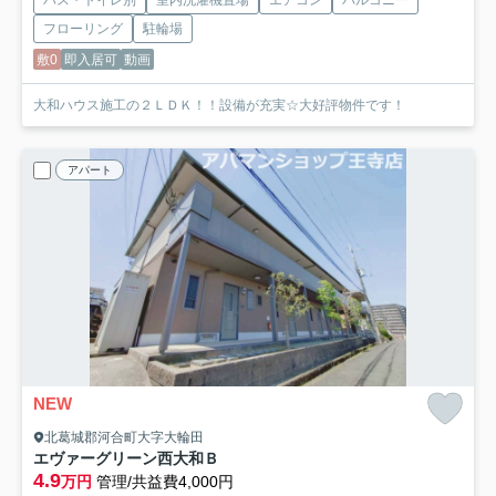
バス・トイレ別
室内洗濯機置場
エアコン
バルコニー
フローリング
駐輪場
敷0
即入居可
動画
大和ハウス施工の２ＬＤＫ！！設備が充実☆大好評物件です！
アパート
NEW
北葛城郡河合町大字大輪田
エヴァーグリーン西大和Ｂ
4.9
万円
管理/共益費4,000円