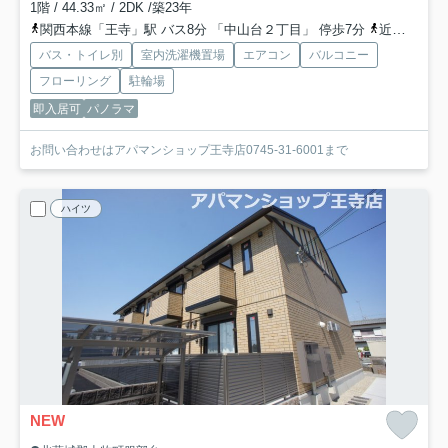
1階 / 44.33㎡ / 2DK /築23年
関西本線「王寺」駅 バス8分 「中山台２丁目」 停歩7分
近鉄田原本線「大輪田」駅 徒歩2分
バス・トイレ別
室内洗濯機置場
エアコン
バルコニー
フローリング
駐輪場
即入居可
パノラマ
お問い合わせはアパマンショップ王寺店0745-31-6001まで
ハイツ
NEW