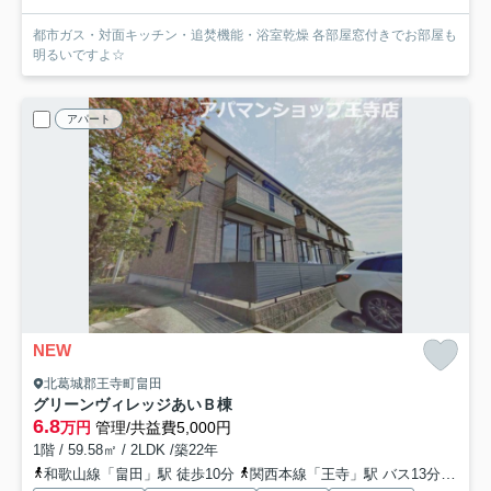
都市ガス・対面キッチン・追焚機能・浴室乾燥 各部屋窓付きでお部屋も
明るいですよ☆
アパート
NEW
北葛城郡王寺町畠田
グリーンヴィレッジあいＢ棟
6.8
万円
管理/共益費5,000円
1階 / 59.58㎡ / 2LDK /築22年
和歌山線「畠田」駅 徒歩10分
関西本線「王寺」駅 バス13分 「王寺町文化センター前」 停歩1分