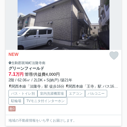
NEW
生駒郡斑鳩町法隆寺南
グリーンフィールド
7.1
万円
管理/共益費4,000円
2階 / 62.06㎡ / 2LDK＋S(納戸) /築21年
関西本線「法隆寺」駅 徒歩16分
関西本線「王寺」駅 バス16分 「法隆寺前」 停歩4分
バス・トイレ別
室内洗濯機置場
エアコン
バルコニー
駐輪場
TVモニタ付インターホン
敷0
地域の不動産情報をいち早くお届けします。