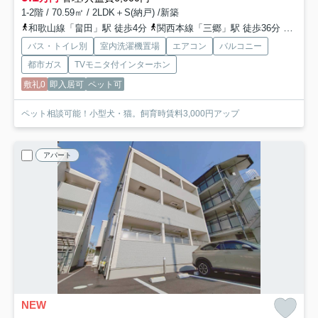
1-2階 / 70.59㎡ / 2LDK＋S(納戸) /新築
和歌山線「畠田」駅 徒歩4分
関西本線「三郷」駅 徒歩36分
和歌山
バス・トイレ別
室内洗濯機置場
エアコン
バルコニー
都市ガス
TVモニタ付インターホン
敷礼0
即入居可
ペット可
ペット相談可能！小型犬・猫。飼育時賃料3,000円アップ
アパート
NEW