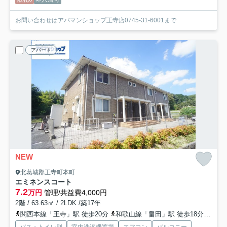
お問い合わせはアパマンショップ王寺店0745-31-6001まで
アパート
NEW
北葛城郡王寺町本町
エミネンスコート
7.2
万円
管理/共益費4,000円
2階 / 63.63㎡ / 2LDK /築17年
関西本線「王寺」駅 徒歩20分
和歌山線「畠田」駅 徒歩18分
近鉄