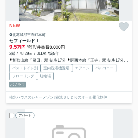
NEW
北葛城郡王寺町本町
セフィールドＩ
9.5
万円
管理/共益費8,000円
2階 / 78.29㎡ / 3LDK /築5年
和歌山線「畠田」駅 徒歩17分
関西本線「王寺」駅 徒歩17分
近鉄
バス・トイレ別
室内洗濯機置場
エアコン
バルコニー
フローリング
駐輪場
パノラマ
積水ハウスのシャーメゾン♪築浅３ＬＤＫのオール電化物件！
アパート