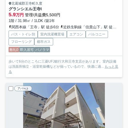
北葛城郡王寺町久度
グランシエル王寺I
5.9
万円
管理/共益費5,500円
1階 / 31.98㎡ / 1LDK /築1年
関西本線「王寺」駅 徒歩6分
近鉄生駒線「信貴山下」駅 徒歩12分
バス・トイレ別
室内洗濯機置場
エアコン
バルコニー
フローリング
都市ガス
敷礼0
即入居可
パノラマ
歩いて6分のところに三菱UFJ銀行大和王寺支店があります。室内設備
は洗面所独立・浴室乾燥機などが揃っているので、快適に過...
もっと見
る
アパート