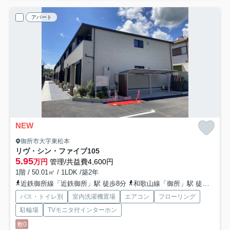
アパート
NEW
御所市大字東松本
リヴ・シン・ファイブ
105
5.95
万円
管理/共益費4,600円
1階 / 50.01㎡ / 1LDK /築2年
近鉄御所線「近鉄御所」駅 徒歩8分
和歌山線「御所」駅 徒歩12分
バス・トイレ別
室内洗濯機置場
エアコン
フローリング
駐輪場
TVモニタ付インターホン
敷0