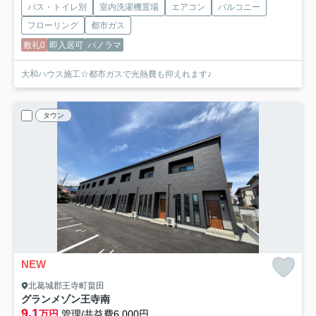
バス・トイレ別
室内洗濯機置場
エアコン
バルコニー
フローリング
都市ガス
敷礼0
即入居可
パノラマ
大和ハウス施工☆都市ガスで光熱費も抑えれます♪
タウン
NEW
北葛城郡王寺町畠田
グランメゾン王寺南
9.1
万円
管理/共益費6,000円