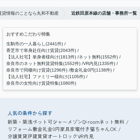
賃貸情報のことなら丸和不動産
近鉄田原本線の店舗・事務所一覧
おすすめこだわり特集
生駒市の一人暮らし(2441件)
香芝市で単身赴任向け賃貸(2043件)
【法人社宅】単身者様向け(1813件)
ネット無料(1552件)
奈良市のネット無料賃貸特集(1552件)
VR内見(1335件)
奈良市で同棲向け賃貸(1296件)
敷金礼金0円(1138件)
【法人社宅】ファミリー様向け(1105件)
奈良市の女性向け賃貸特集(1080件)
人気の条件から探す
新築・築浅
ペット可
シャーメゾン
D-room
ネット無料
リフォーム
敷金礼金0円
家具家電付き
猫ちゃんOK
分譲賃貸
戸建賃貸
オートロック
VR内見