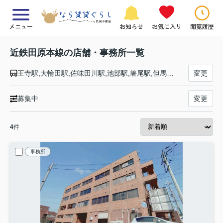
メニュー
お知らせ
お気に入り
閲覧履歴
近鉄田原本線の店舗・事務所一覧
王寺駅,大輪田駅,佐味田川駅,池部駅,箸尾駅,但馬駅,黒田駅,田原本駅
変更
募集中
変更
4
件
事務所