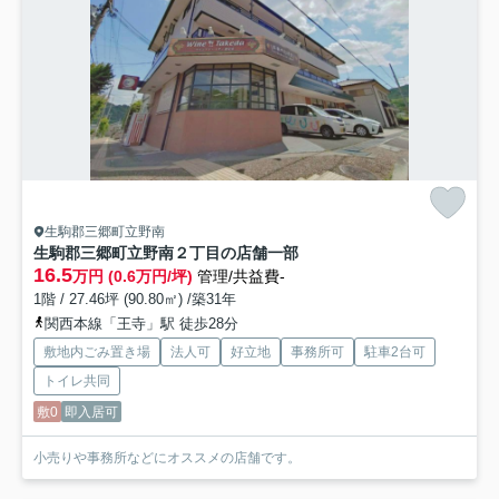
生駒郡三郷町立野南
生駒郡三郷町立野南２丁目の店舗一部
16.5
万円 (0.6万円/坪)
管理/共益費-
1階 / 27.46坪 (90.80㎡) /築31年
関西本線「王寺」駅 徒歩28分
敷地内ごみ置き場
法人可
好立地
事務所可
駐車2台可
トイレ共同
敷0
即入居可
小売りや事務所などにオススメの店舗です。