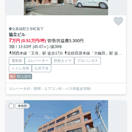
北葛城郡王寺町葛下
協立ビル
7
万円 (0.51万円/坪)
管理/共益費3,300円
3階 / 13.63坪 (45.07㎡) /築39年
関西本線「王寺」駅 徒歩17分
近鉄田原本線「大輪田」駅 徒歩26分
電気有
エレベーター
防犯カメラ
プロパンガス
トイレ共同
公共下水
敷0
即入居可
エレベータ付・照明・エアコン付・バス停徒歩30秒
事務所