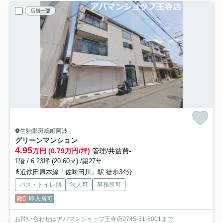
店舗一部
生駒郡斑鳩町阿波
グリーンマンション
4.95
万円 (0.79万円/坪)
管理/共益費-
1階 / 6.23坪 (20.60㎡) /築27年
近鉄田原本線「佐味田川」駅 徒歩34分
バス・トイレ別
法人可
事務所可
敷0
即入居可
お問い合わせはアパマンショップ王寺店0745-31-6001まで