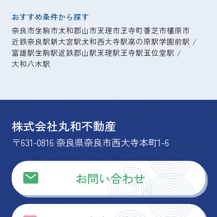
おすすめ条件から探す
奈良市
生駒市
大和郡山市
天理市
王寺町
香芝市
橿原市
近鉄奈良駅
新大宮駅
大和西大寺駅
高の原駅
学園前駅
富雄駅
生駒駅
近鉄郡山駅
天理駅
王寺駅
五位堂駅
大和八木駅
株式会社丸和不動産
〒631-0816 奈良県奈良市西大寺本町1-6
お問い合わせ