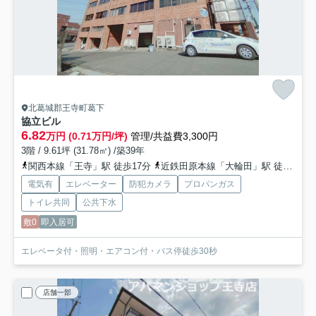
北葛城郡王寺町葛下
協立ビル
6.82
万円 (0.71万円/坪)
管理/共益費3,300円
3階 / 9.61坪 (31.78㎡) /築39年
関西本線「王寺」駅 徒歩17分
近鉄田原本線「大輪田」駅 徒歩26分
電気有
エレベーター
防犯カメラ
プロパンガス
トイレ共同
公共下水
敷0
即入居可
エレベータ付・照明・エアコン付・バス停徒歩30秒
店舗一部