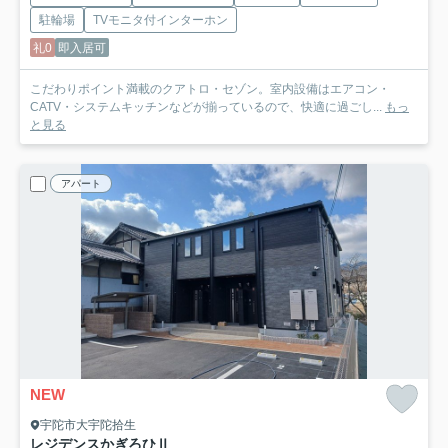
駐輪場
TVモニタ付インターホン
礼0
即入居可
こだわりポイント満載のクアトロ・セゾン。室内設備はエアコン・
CATV・システムキッチンなどが揃っているので、快適に過ごし...
もっ
と見る
アパート
NEW
宇陀市大宇陀拾生
レジデンスかぎろひⅡ