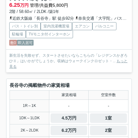
6.25
万円
管理/共益費5,800円
2階 / 58.60㎡ / 2LDK /築1年
近鉄大阪線「長谷寺」駅 徒歩92分
奈良交通「大宇陀」バス停下車 徒歩4分
バス・トイレ別
室内洗濯機置場
エアコン
バルコニー
駐輪場
TVモニタ付インターホン
敷0
即入居可
新生活を失敗せず、スタートさせたいならこちらの「レジデンスかぎろ
ひⅡ」はいかがでしょうか。収納はウォークインクロゼット・...
もっと
見る
長谷寺の掲載物件の家賃相場
家賃相場
空室件数
-
-
1R～1K
4.5万円
1室
1DK～1LDK
6.2万円
2室
2K～2LDK