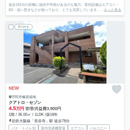
徒歩182分の距離に福住中学校があるのも魅力。室内設備はエアコン・
BS・追い焚きなどが揃っており、とても充実しています。...
もっと見る
アパート
NEW
宇陀市榛原福地
クアトロ・セゾン
4.5
万円
管理/共益費3,900円
1階 / 36.00㎡ / 1LDK /築19年
近鉄大阪線「長谷寺」駅 徒歩78分
バス・トイレ別
室内洗濯機置場
エアコン
バルコニー