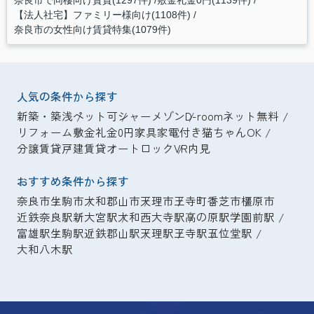
奈良市で同棲向け賃貸(1297件)
敷金礼金0円(1139件)
【法人社宅】ファミリー様向け(1108件)
奈良市の女性向け賃貸特集(1079件)
人気の条件から探す
新築・築浅
ペット可
シャーメゾン
D-room
ネット無料
リフォーム
敷金礼金0円
家具家電付き
猫ちゃんOK
分譲賃貸
戸建賃貸
オートロック
VR内見
おすすめ条件から探す
奈良市
生駒市
大和郡山市
天理市
王寺町
香芝市
橿原市
近鉄奈良駅
新大宮駅
大和西大寺駅
高の原駅
学園前駅
富雄駅
生駒駅
近鉄郡山駅
天理駅
王寺駅
五位堂駅
大和八木駅