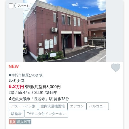
アパート
NEW
宇陀市榛原ひのき坂
ルミナス
6.2
万円
管理/共益費3,000円
2階 / 55.47㎡ / 2LDK /築16年
近鉄大阪線「長谷寺」駅 徒歩78分
バス・トイレ別
室内洗濯機置場
エアコン
バルコニー
駐輪場
TVモニタ付インターホン
礼0
即入居可