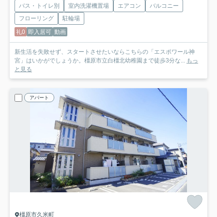
バス・トイレ別
室内洗濯機置場
エアコン
バルコニー
フローリング
駐輪場
礼0
即入居可
動画
新生活を失敗せず、スタートさせたいならこちらの「エスポワール神
宮」はいかがでしょうか。橿原市立白橿北幼稚園まで徒歩3分な...
もっ
と見る
アパート
橿原市久米町