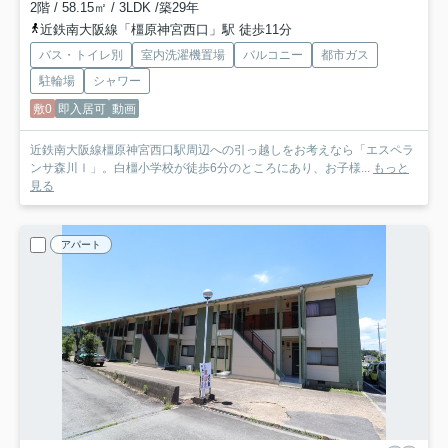
2階 / 58.15㎡ / 3LDK /築29年
近鉄南大阪線「橿原神宮西口」駅 徒歩11分
バス・トイレ別
室内洗濯機置場
バルコニー
都市ガス
駐輪場
シャワー
敷0
即入居可
動画
近鉄南大阪線橿原神宮西口駅周辺への引っ越しをお考えなら「エスペラ
ンサ森川Ⅰ」。白橿小学校が徒歩6分のところにあり、お子様...
もっと
見る
アパート