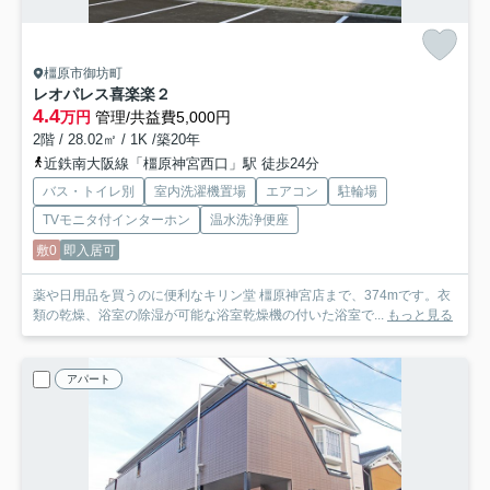
橿原市御坊町
レオパレス喜楽楽２
4.4
万円
管理/共益費5,000円
2階 / 28.02㎡ / 1K /築20年
近鉄南大阪線「橿原神宮西口」駅 徒歩24分
バス・トイレ別
室内洗濯機置場
エアコン
駐輪場
TVモニタ付インターホン
温水洗浄便座
敷0
即入居可
薬や日用品を買うのに便利なキリン堂 橿原神宮店まで、374mです。衣
類の乾燥、浴室の除湿が可能な浴室乾燥機の付いた浴室で...
もっと見る
アパート