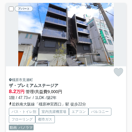
アパート
橿原市見瀬町
ザ・プレミアムステージア
8.2
万円
管理/共益費9,000円
1階 / 47.73㎡ / 1LDK /築2年
近鉄南大阪線「橿原神宮西口」駅 徒歩22分
バス・トイレ別
室内洗濯機置場
エアコン
バルコニー
フローリング
都市ガス
動画
パノラマ