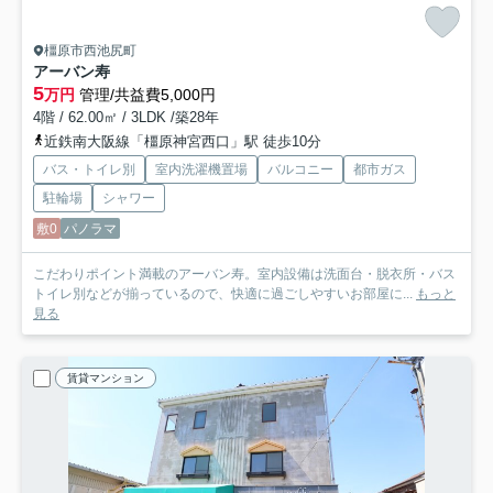
橿原市西池尻町
アーバン寿
5
万円
管理/共益費5,000円
4階 / 62.00㎡ / 3LDK /築28年
近鉄南大阪線「橿原神宮西口」駅 徒歩10分
バス・トイレ別
室内洗濯機置場
バルコニー
都市ガス
駐輪場
シャワー
敷0
パノラマ
こだわりポイント満載のアーバン寿。室内設備は洗面台・脱衣所・バス
トイレ別などが揃っているので、快適に過ごしやすいお部屋に...
もっと
見る
賃貸マンション