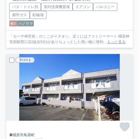
バス・トイレ別
室内洗濯機置場
エアコン
バルコニー
都市ガス
駐輪場
敷0
パノラマ
「カーサ神宮前」のここがイチオシ。近くにはファミリーマート 橿原神
宮前駅西口店(徒歩5分)がありちょっとした買い物に便利...
もっと見る
アパート
橿原市鳥屋町