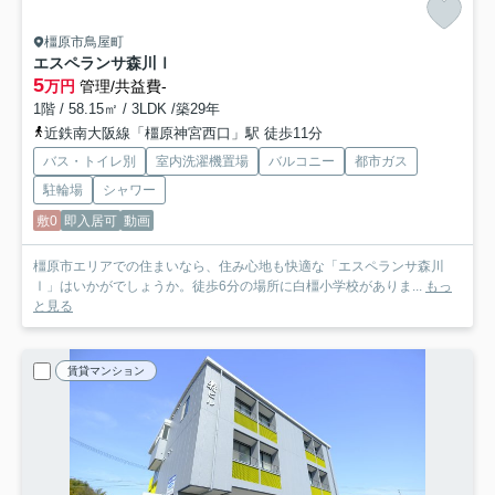
橿原市鳥屋町
エスペランサ森川Ⅰ
5
万円
管理/共益費-
1階 / 58.15㎡ / 3LDK /築29年
近鉄南大阪線「橿原神宮西口」駅 徒歩11分
バス・トイレ別
室内洗濯機置場
バルコニー
都市ガス
駐輪場
シャワー
敷0
即入居可
動画
橿原市エリアでの住まいなら、住み心地も快適な「エスペランサ森川
Ⅰ」はいかがでしょうか。徒歩6分の場所に白橿小学校がありま...
もっ
と見る
賃貸マンション