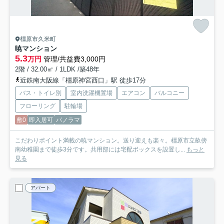
橿原市久米町
暁マンション
5.3
万円
管理/共益費3,000円
2階 / 32.00㎡ / 1LDK /築48年
近鉄南大阪線「橿原神宮西口」駅 徒歩17分
バス・トイレ別
室内洗濯機置場
エアコン
バルコニー
フローリング
駐輪場
敷0
即入居可
パノラマ
こだわりポイント満載の暁マンション。送り迎えも楽々。橿原市立畝傍
南幼稚園まで徒歩3分です。共用部には宅配ボックスを設置し...
もっと
見る
アパート