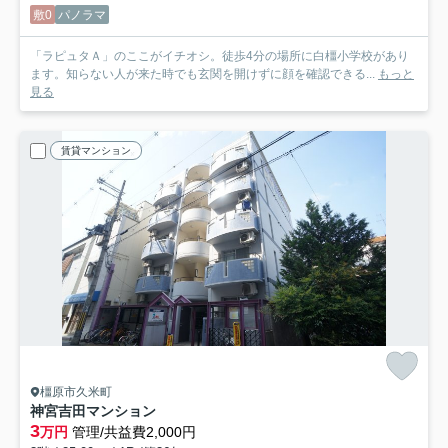
敷0
パノラマ
「ラピュタＡ」のここがイチオシ。徒歩4分の場所に白橿小学校があり
ます。知らない人が来た時でも玄関を開けずに顔を確認できる...
もっと
見る
賃貸マンション
橿原市久米町
神宮吉田マンション
3
万円
管理/共益費2,000円