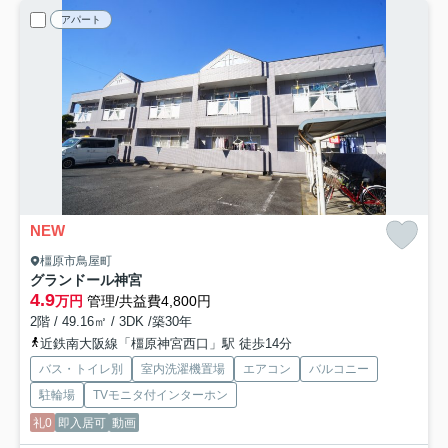
アパート
NEW
橿原市鳥屋町
グランドール神宮
4.9
万円
管理/共益費4,800円
2階 / 49.16㎡ / 3DK /築30年
近鉄南大阪線「橿原神宮西口」駅 徒歩14分
バス・トイレ別
室内洗濯機置場
エアコン
バルコニー
駐輪場
TVモニタ付インターホン
礼0
即入居可
動画