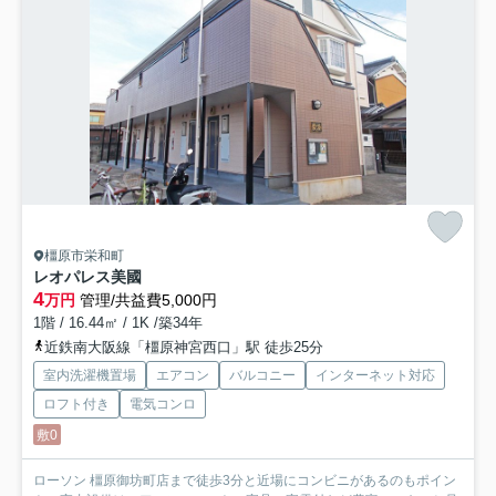
橿原市栄和町
レオパレス美國
4
万円
管理/共益費5,000円
1階 / 16.44㎡ / 1K /築34年
近鉄南大阪線「橿原神宮西口」駅 徒歩25分
室内洗濯機置場
エアコン
バルコニー
インターネット対応
ロフト付き
電気コンロ
敷0
ローソン 橿原御坊町店まで徒歩3分と近場にコンビニがあるのもポイン