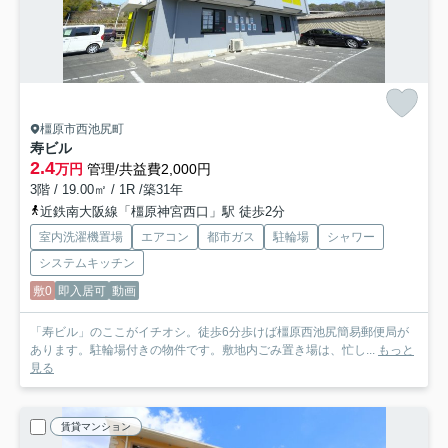
橿原市西池尻町
寿ビル
2.4
万円
管理/共益費2,000円
3階 / 19.00㎡ / 1R /築31年
近鉄南大阪線「橿原神宮西口」駅 徒歩2分
室内洗濯機置場
エアコン
都市ガス
駐輪場
シャワー
システムキッチン
敷0
即入居可
動画
「寿ビル」のここがイチオシ。徒歩6分歩けば橿原西池尻簡易郵便局が
あります。駐輪場付きの物件です。敷地内ごみ置き場は、忙し...
もっと
見る
賃貸マンション