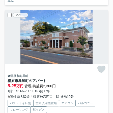
見る
アパート
橿原市鳥屋町
橿原市鳥屋町のアパート
5.25
万円
管理/共益費2,300円
1階 / 43.66㎡ / 1LDK /築17年
近鉄南大阪線「橿原神宮西口」駅 徒歩10分
バス・トイレ別
室内洗濯機置場
エアコン
バルコニー
フローリング
都市ガス