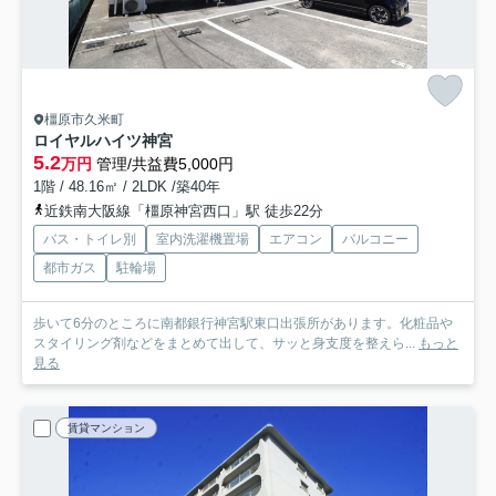
橿原市久米町
ロイヤルハイツ神宮
5.2
万円
管理/共益費5,000円
1階 / 48.16㎡ / 2LDK /築40年
近鉄南大阪線「橿原神宮西口」駅 徒歩22分
バス・トイレ別
室内洗濯機置場
エアコン
バルコニー
都市ガス
駐輪場
歩いて6分のところに南都銀行神宮駅東口出張所があります。化粧品や
スタイリング剤などをまとめて出して、サッと身支度を整えら...
もっと
見る
賃貸マンション