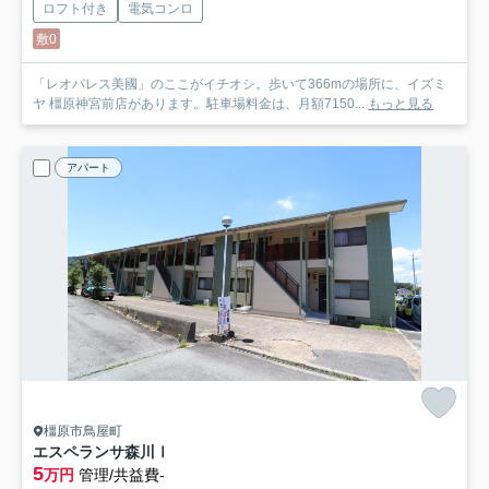
ロフト付き
電気コンロ
敷0
「レオパレス美國」のここがイチオシ。歩いて366mの場所に、イズミ
ヤ 橿原神宮前店があります。駐車場料金は、月額7150...
もっと見る
アパート
橿原市鳥屋町
エスペランサ森川Ⅰ
5
万円
管理/共益費-