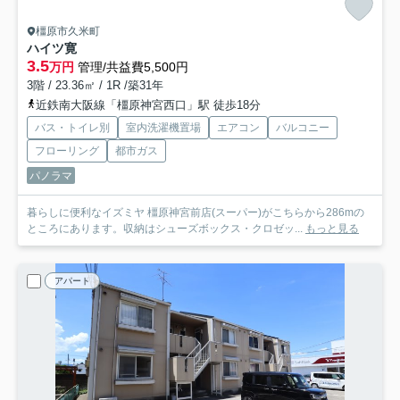
橿原市久米町
ハイツ寛
3.5
万円
管理/共益費5,500円
3階 / 23.36㎡ / 1R /築31年
近鉄南大阪線「橿原神宮西口」駅 徒歩18分
バス・トイレ別
室内洗濯機置場
エアコン
バルコニー
フローリング
都市ガス
パノラマ
暮らしに便利なイズミヤ 橿原神宮前店(スーパー)がこちらから286mの
ところにあります。収納はシューズボックス・クロゼッ...
もっと見る
アパート