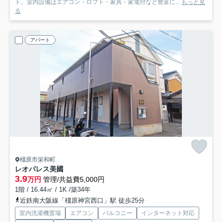
ト。室内設備はエアコン・ロフト・家具・家電付など豊富に...
もっと見
る
アパート
橿原市栄和町
レオパレス美國
3.9
万円
管理/共益費5,000円
1階 / 16.44㎡ / 1K /築34年
近鉄南大阪線「橿原神宮西口」駅 徒歩25分
室内洗濯機置場
エアコン
バルコニー
インターネット対応