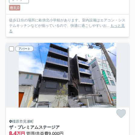
敷礼0
徒歩11分の場所に畝傍北小学校があります。室内設備はエアコン・シス
テムキッチンなどが揃っているので、快適に過ごしやすいお...
もっと見
る
アパート
橿原市見瀬町
ザ・プレミアムステージア
8.4
万円
管理/共益費9,000円