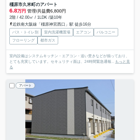
橿原市久米町のアパート
6.8
万円
管理/共益費6,800円
2階 / 42.00㎡ / 1LDK /築10年
近鉄南大阪線「橿原神宮西口」駅 徒歩16分
バス・トイレ別
室内洗濯機置場
エアコン
バルコニー
フローリング
都市ガス
室内設備はシステムキッチン・エアコン・追い焚きなどが揃っており、
とても充実しています。セキュリティ面は、24時間緊急通報...
もっと見
る
アパート