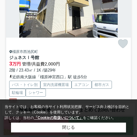
橿原市西池尻町
ジュネスⅠ号館
3
万円
管理/共益費2,000円
2階 / 23.43㎡ / 1K /築29年
近鉄南大阪線「橿原神宮西口」駅 徒歩5分
バス・トイレ別
室内洗濯機置場
エアコン
都市ガス
駐輪場
シャワー
敷0
当サイトでは、お客様の当サイト利用状況把握、サービス向上検討を目的と
検索条件を変更
まとめてお問い合わせ
して、クッキー（Cookie）を使用しています。
徒歩6分の場所には橿原学院高等学校があるので、進学や転校にもいい
詳しくは、当社の
「Cookieの取扱いについて」
をご確認ください。
ですね。室内設備はエアコン・システムキッチンなどが揃って...
もっと
来店予約
お問い合わせ
見る
閉じる