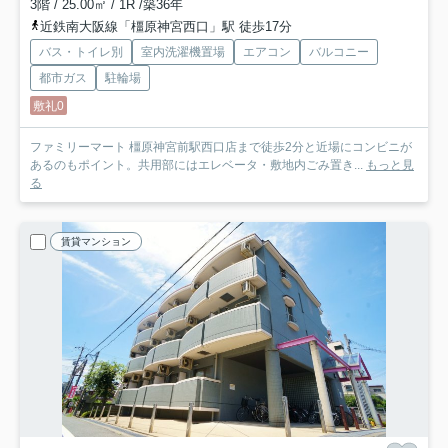
3階 / 25.00㎡ / 1R /築36年
近鉄南大阪線「橿原神宮西口」駅 徒歩17分
バス・トイレ別
室内洗濯機置場
エアコン
バルコニー
都市ガス
駐輪場
敷礼0
ファミリーマート 橿原神宮前駅西口店まで徒歩2分と近場にコンビニが
あるのもポイント。共用部にはエレベータ・敷地内ごみ置き...
もっと見
る
賃貸マンション