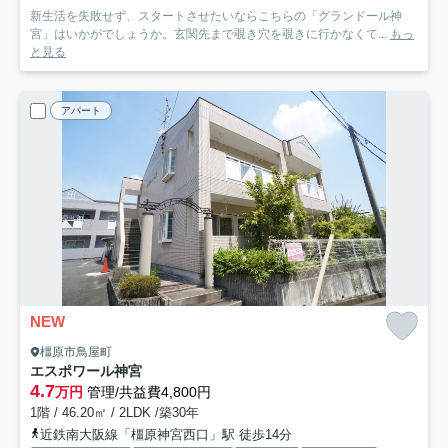
新生活を失敗せず、スタートさせたいならこちらの「グランドール神
宮」はいかがでしょうか。玄関先まで覗き穴を覗きに行かなくて...
もっ
と見る
アパート
NEW
橿原市鳥屋町
エスポワール神宮
4.7
万円
管理/共益費4,800円
1階 / 46.20㎡ / 2LDK /築30年
近鉄南大阪線「橿原神宮西口」駅 徒歩14分