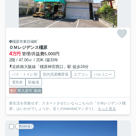
橿原市東坊城町
ＯＭレジデンス橿原
4
万円
管理/共益費5,000円
2階 / 47.00㎡ / 2DK /築33年
近鉄南大阪線「橿原神宮西口」駅 徒歩24分
バス・トイレ別
室内洗濯機置場
エアコン
バルコニー
電気有
駐輪場
敷0
即入居可
動画
新生活を失敗せず、スタートさせたいならこちらの「ＯＭレジデンス橿
原」はいかがでしょうか。近くのmandai(マンダイ) ...
もっと見る
アパート