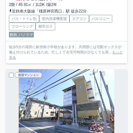
2階 / 45.91㎡ / 1LDK /築2年
近鉄南大阪線「橿原神宮西口」駅 徒歩22分
バス・トイレ別
室内洗濯機置場
エアコン
バルコニー
フローリング
都市ガス
動画
パノラマ
徒歩5分の場所に畝傍南小学校があります。共用部には宅配ボックスが
備え付けられているため、忙しくて在宅可時間が少なくても荷...
もっと
見る
賃貸マンション