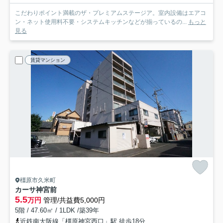
こだわりポイント満載のザ・プレミアムステージア。室内設備はエアコ
ン・ネット使用料不要・システムキッチンなどが揃っているの...
もっと
見る
賃貸マンション
橿原市久米町
カーサ神宮前
5.5
万円
管理/共益費5,000円
5階 / 47.60㎡ / 1LDK /築39年
近鉄南大阪線「橿原神宮西口」駅 徒歩18分