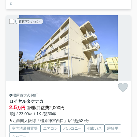
る
賃貸マンション
橿原市大久保町
ロイヤルタケナカ
2.5
万円
管理/共益費2,000円
1階 / 23.00㎡ / 1K /築30年
近鉄南大阪線「橿原神宮西口」駅 徒歩27分
室内洗濯機置場
エアコン
バルコニー
都市ガス
駐輪場
シャワー