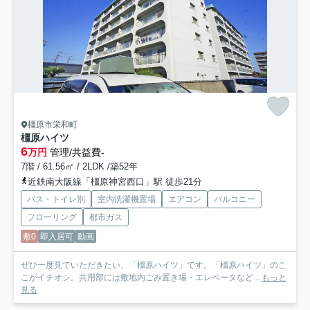
橿原市栄和町
橿原ハイツ
6
万円
管理/共益費-
7階 / 61.56㎡ / 2LDK /築52年
近鉄南大阪線「橿原神宮西口」駅 徒歩21分
バス・トイレ別
室内洗濯機置場
エアコン
バルコニー
フローリング
都市ガス
敷0
即入居可
動画
ぜひ一度見ていただきたい、「橿原ハイツ」です。「橿原ハイツ」のこ
こがイチオシ。共用部には敷地内ごみ置き場・エレベータなど...
もっと
見る