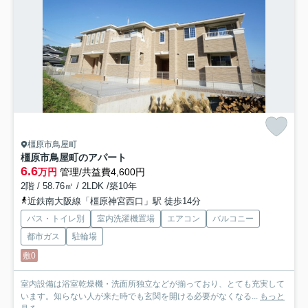
橿原市鳥屋町
橿原市鳥屋町のアパート
6.6
万円
管理/共益費4,600円
2階 / 58.76㎡ / 2LDK /築10年
近鉄南大阪線「橿原神宮西口」駅 徒歩14分
バス・トイレ別
室内洗濯機置場
エアコン
バルコニー
都市ガス
駐輪場
敷0
室内設備は浴室乾燥機・洗面所独立などが揃っており、とても充実して
います。知らない人が来た時でも玄関を開ける必要がなくなる...
もっと