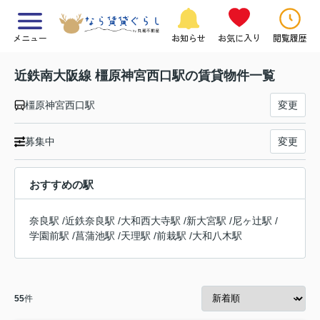
メニュー
お知らせ
お気に入り
閲覧履歴
近鉄南大阪線 橿原神宮西口駅の賃貸物件一覧
橿原神宮西口駅
変更
募集中
変更
おすすめの駅
奈良駅
/
近鉄奈良駅
/
大和西大寺駅
/
新大宮駅
/
尼ヶ辻駅
/
学園前駅
/
菖蒲池駅
/
天理駅
/
前栽駅
/
大和八木駅
55
件