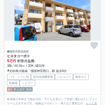
橿原市西池尻町
ヒロタコーポⅡ
5
万円
管理/共益費-
3階 / 60.00㎡ / 3DK /築31年
近鉄南大阪線「橿原神宮西口」駅 徒歩8分
バス・トイレ別
室内洗濯機置場
バルコニー
都市ガス
駐輪場
シャワー
敷0
即入居可
動画
畝傍南小学校まで徒歩19分。子どもを安心して学校に通わせたいファミ
リーにおすすめです。収納はクロゼット・押入など豊富なの...
もっと見