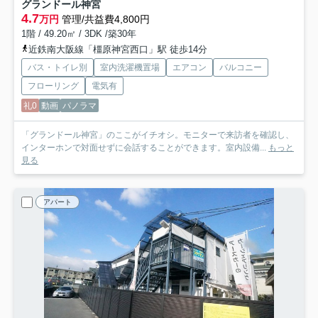
グランドール神宮
4.7
万円
管理/共益費4,800円
1階 / 49.20㎡ / 3DK /築30年
近鉄南大阪線「橿原神宮西口」駅 徒歩14分
バス・トイレ別
室内洗濯機置場
エアコン
バルコニー
フローリング
電気有
礼0
動画
パノラマ
「グランドール神宮」のここがイチオシ。モニターで来訪者を確認し、
インターホンで対面せずに会話することができます。室内設備...
もっと
見る
アパート