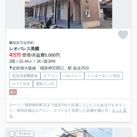
橿原市栄和町
レオパレス美國
4
万円
管理/共益費5,000円
2階 / 16.44㎡ / 1K /築34年
近鉄南大阪線「橿原神宮西口」駅 徒歩25分
室内洗濯機置場
エアコン
バルコニー
インターネット対応
ロフト付き
電気コンロ
敷0
ローソン 橿原御坊町店まで徒歩3分と近場にコンビニがあるのもポイン
ト。室内設備はエアコン・ロフトなど充実した設備を備え付...
もっと見
る
アパート