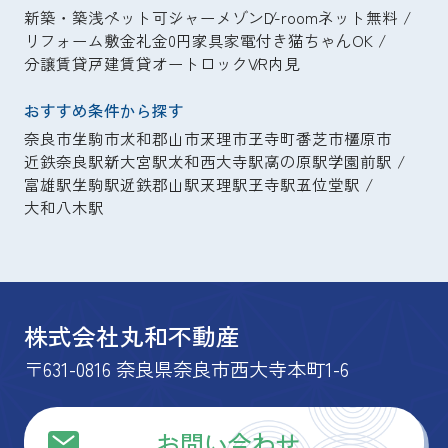
新築・築浅
ペット可
シャーメゾン
D-room
ネット無料
リフォーム
敷金礼金0円
家具家電付き
猫ちゃんOK
分譲賃貸
戸建賃貸
オートロック
VR内見
おすすめ条件から探す
奈良市
生駒市
大和郡山市
天理市
王寺町
香芝市
橿原市
近鉄奈良駅
新大宮駅
大和西大寺駅
高の原駅
学園前駅
富雄駅
生駒駅
近鉄郡山駅
天理駅
王寺駅
五位堂駅
大和八木駅
株式会社丸和不動産
〒631-0816 奈良県奈良市西大寺本町1-6
お問い合わせ