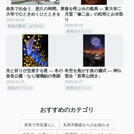
奈良で出会う、悠久の時間。東
春を呼ぶ火の祭典 ― 東大寺二
大寺で心ときめくひとときを
月堂「修二会」の松明とお水取
り
2025.04.29
2025.03.16
奈良の観光・おでかけ
奈良のイベント
光と祈りが交差する夜 ― 冬の
冬空を焦がす炎の儀式 ― 神仏
奈良公園・なら瑠璃絵の奇跡
習合「若草山焼き」
2025.02.15
2025.01.27
奈良のイベント
奈良のイベント
おすすめのカテゴリ
奈良で学生暮らし
丸和不動産からのお知らせ