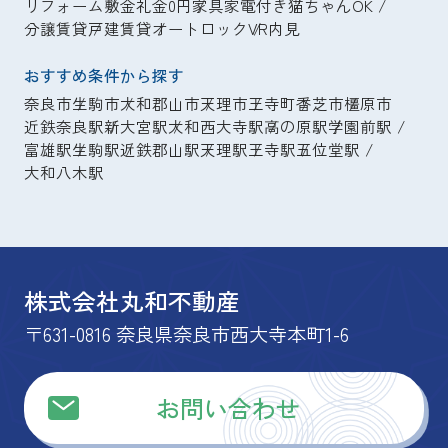
リフォーム
敷金礼金0円
家具家電付き
猫ちゃんOK
分譲賃貸
戸建賃貸
オートロック
VR内見
おすすめ条件から探す
奈良市
生駒市
大和郡山市
天理市
王寺町
香芝市
橿原市
近鉄奈良駅
新大宮駅
大和西大寺駅
高の原駅
学園前駅
富雄駅
生駒駅
近鉄郡山駅
天理駅
王寺駅
五位堂駅
大和八木駅
株式会社丸和不動産
〒631-0816 奈良県奈良市西大寺本町1-6
お問い合わせ