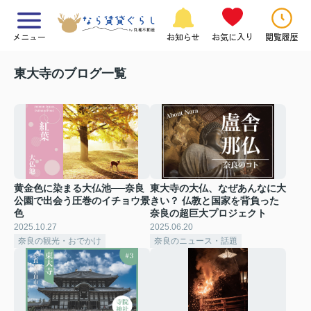
メニュー
お知らせ
お気に入り
閲覧履歴
東大寺のブログ一覧
黄金色に染まる大仏池──奈良
東大寺の大仏、なぜあんなに大
公園で出会う圧巻のイチョウ景
きい？ 仏教と国家を背負った
色
奈良の超巨大プロジェクト
2025.10.27
2025.06.20
奈良の観光・おでかけ
奈良のニュース・話題