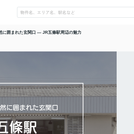
然に囲まれた玄関口 ― JR五條駅周辺の魅力