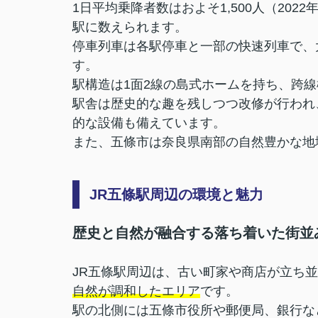
1日平均乗降者数はおよそ1,500人（20
駅に数えられます。
停車列車は各駅停車と一部の快速列車で、
す。
駅構造は1面2線の島式ホームを持ち、跨
駅舎は歴史的な趣を残しつつ改修が行われ
的な設備も備えています。
また、五條市は奈良県南部の自然豊かな地
JR五條駅周辺の環境と魅力
歴史と自然が融合する落ち着いた街並
JR五條駅周辺は、古い町家や商店が立ち
自然が調和したエリア
です。
駅の北側には五條市役所や郵便局、銀行な