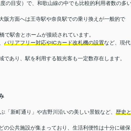
22年度の目安）で、和歌山線の中でも比較的利用者数の多
大阪方面へは王寺駅や奈良駅での乗り換えが一般的で
線橋で駅舎とホームが接続されています。
、
バリアフリー対応やICカード改札機の設置
など、現代
域であり、駅を利用する観光客も一定数存在します。
み
並ぶ「新町通り」や吉野川沿いの美しい景観など、
歴史
どの公共施設が集まっており、生活利便性は十分に確保