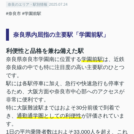
奈良のエリア・駅別情報
2025.07.24
#奈良市
#学園前駅
奈良県内屈指の主要駅「学園前駅」
利便性と品格を兼ね備えた駅
奈良県奈良市学園南に位置する
学園前駅
は、近鉄
奈良線の中でも特に注目度の高い主要駅のひとつ
です。
駅には各駅停車に加え、急行や快速急行も停車す
るため、大阪方面や奈良市中心部へのアクセスが
非常に便利です。
特に大阪難波駅まではおよそ30分前後で到着で
き、
通勤通学圏としての利便性
が評価されていま
す。
1日の平均乗降者数はおよそ33,000人を超え、これ