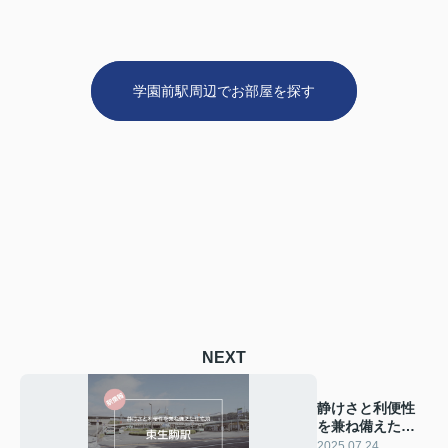
学園前駅周辺でお部屋を探す
NEXT
静けさと利便性
を兼ね備えた住
宅地 ― 東生駒駅
2025.07.24