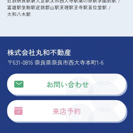
近鉄奈良駅
新大宮駅
大和西大寺駅
高の原駅
学園前駅
富雄駅
生駒駅
近鉄郡山駅
天理駅
王寺駅
五位堂駅
大和八木駅
株式会社丸和不動産
〒631-0816 奈良県奈良市西大寺本町1-6
お問い合わせ
来店予約