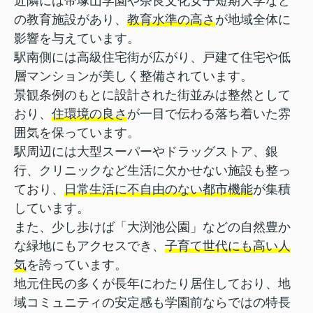
近隣には帝塚山学園や奈良文化女子短期大学など
の教育施設があり、
教育水準の高さ
が地域全体に
影響を与えています。
駅南側には高級住宅街が広がり、戸建て住宅や低
層マンションが美しく整備されています。
景観条例のもとに設計された街並みは整然として
おり、
住環境の良さ
が一目で伝わる落ち着いた雰
囲気を保っています。
駅周辺には大型スーパーやドラッグストア、銀
行、クリニックなど生活に欠かせない施設も整っ
ており、
日常生活に不自由のない都市機能
が集積
しています。
また、少し歩けば「大渕池公園」などの自然豊か
な緑地にもアクセスでき、
子育て世代にも高い人
気
を誇っています。
地元住民の多くが長年にわたり居住しており、地
域コミュニティの安定感も学園前ならではの特長