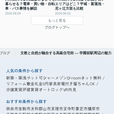
暮らせる？電車・買い物・自転
エリアはどこ？平城・菖蒲池・
車・バス事情を解説
尼ヶ辻方面も比較
2026.08.04
2026.08.02
もっと見る
ブログトップへ
ブログ
文教と自然が融合する高級住宅街 ― 学園前駅周辺の魅力
人気の条件から探す
新築・築浅
ペット可
シャーメゾン
D-room
ネット無料
リフォーム
敷金礼金0円
家具家電付き
猫ちゃんOK
分譲賃貸
戸建賃貸
オートロック
VR内見
おすすめ条件から探す
奈良市
生駒市
大和郡山市
天理市
王寺町
香芝市
橿原市