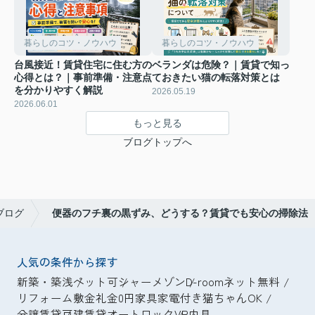
暮らしのコツ・ノウハウ
暮らしのコツ・ノウハウ
台風接近！賃貸住宅に住む方の
ベランダは危険？｜賃貸で知っ
心得とは？｜事前準備・注意点
ておきたい猫の転落対策とは
を分かりやすく解説
2026.05.19
2026.06.01
もっと見る
ブログトップへ
ブログ
便器のフチ裏の黒ずみ、どうする？賃貸でも安心の掃除法
人気の条件から探す
新築・築浅
ペット可
シャーメゾン
D-room
ネット無料
リフォーム
敷金礼金0円
家具家電付き
猫ちゃんOK
分譲賃貸
戸建賃貸
オートロック
VR内見