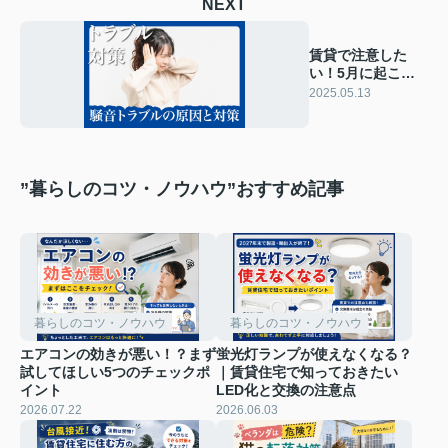
NEXT
賃貸で注意した
い！5月に起こり
やすい騒音トラブ
2025.05.13
ルの原因と対策
”暮らしのコツ・ノウハウ”おすすめ記事
暮らしのコツ・ノウハウ
暮らしのコツ・ノウハウ
エアコンの効きが悪い！？まず
蛍光灯ランプが使えなくなる？
試してほしい5つのチェックポ
｜賃貸住宅で知っておきたい
イント
LED化と交換の注意点
2026.07.22
2026.06.03