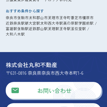
おすすめ条件から探す
奈良市
生駒市
大和郡山市
天理市
王寺町
香芝市
橿原市
近鉄奈良駅
新大宮駅
大和西大寺駅
高の原駅
学園前駅
富雄駅
生駒駅
近鉄郡山駅
天理駅
王寺駅
五位堂駅
大和八木駅
株式会社丸和不動産
〒631-0816 奈良県奈良市西大寺本町1-6
お問い合わせ