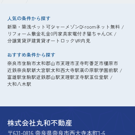
人気の条件から探す
新築・築浅
ペット可
シャーメゾン
D-room
ネット無料
リフォーム
敷金礼金0円
家具家電付き
猫ちゃんOK
分譲賃貸
戸建賃貸
オートロック
VR内見
おすすめ条件から探す
奈良市
生駒市
大和郡山市
天理市
王寺町
香芝市
橿原市
近鉄奈良駅
新大宮駅
大和西大寺駅
高の原駅
学園前駅
富雄駅
生駒駅
近鉄郡山駅
天理駅
王寺駅
五位堂駅
大和八木駅
株式会社丸和不動産
〒631-0816 奈良県奈良市西大寺本町1-6