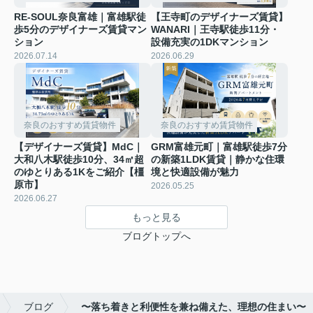
RE-SOUL奈良富雄｜富雄駅徒
【王寺町のデザイナーズ賃貸】
歩5分のデザイナーズ賃貸マン
WANARI｜王寺駅徒歩11分・
ション
設備充実の1DKマンション
2026.07.14
2026.06.29
奈良のおすすめ賃貸物件
奈良のおすすめ賃貸物件
【デザイナーズ賃貸】MdC｜
GRM富雄元町｜富雄駅徒歩7分
大和八木駅徒歩10分、34㎡超
の新築1LDK賃貸｜静かな住環
のゆとりある1Kをご紹介【橿
境と快適設備が魅力
原市】
2026.05.25
2026.06.27
もっと見る
ブログトップへ
ブログ
〜落ち着きと利便性を兼ね備えた、理想の住まい〜