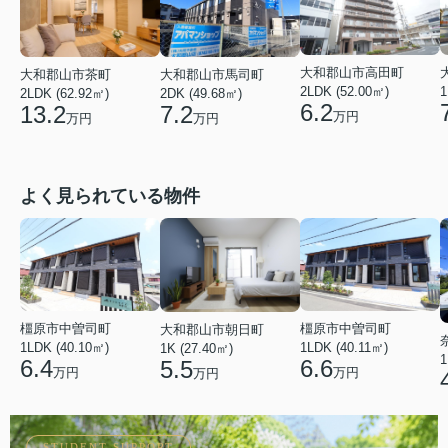
大和郡山市高田町
大和郡山市馬司町
大和郡山市茶町
2LDK (52.00㎡)
1
2DK (49.68㎡)
2LDK (62.92㎡)
6.2
7.2
13.2
万円
万円
万円
よく見られている物件
橿原市中曽司町
橿原市中曽司町
大和郡山市朝日町
1LDK (40.10㎡)
1LDK (40.11㎡)
1K (27.40㎡)
1
6.4
6.6
5.5
万円
万円
万円
STUDENT SUPPORT