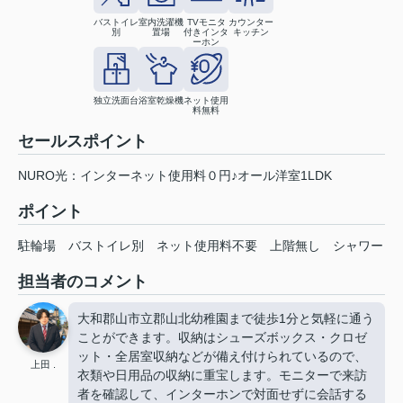
バストイレ
室内洗濯機
TVモニタ
カウンター
別
置場
付きインタ
キッチン
ーホン
独立洗面台
浴室乾燥機
ネット使用
料無料
セールスポイント
NURO光：インターネット使用料０円♪オール洋室1LDK
ポイント
駐輪場
バストイレ別
ネット使用料不要
上階無し
シャワー
担当者のコメント
大和郡山市立郡山北幼稚園まで徒歩1分と気軽に通う
ことができます。収納はシューズボックス・クロゼ
ット・全居室収納などが備え付けられているので、
上田 .
衣類や日用品の収納に重宝します。モニターで来訪
者を確認して、インターホンで対面せずに会話する