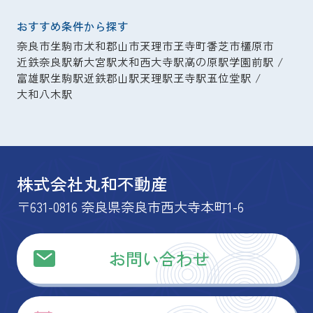
おすすめ条件から探す
奈良市
生駒市
大和郡山市
天理市
王寺町
香芝市
橿原市
近鉄奈良駅
新大宮駅
大和西大寺駅
高の原駅
学園前駅
富雄駅
生駒駅
近鉄郡山駅
天理駅
王寺駅
五位堂駅
大和八木駅
株式会社丸和不動産
〒631-0816 奈良県奈良市西大寺本町1-6
お問い合わせ