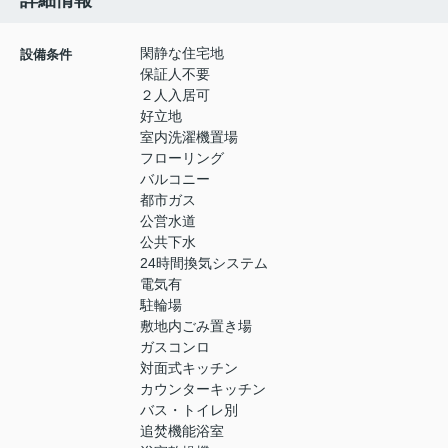
詳細情報
閑静な住宅地
設備条件
保証人不要
２人入居可
好立地
室内洗濯機置場
フローリング
バルコニー
都市ガス
公営水道
公共下水
24時間換気システム
電気有
駐輪場
敷地内ごみ置き場
ガスコンロ
対面式キッチン
カウンターキッチン
バス・トイレ別
追焚機能浴室