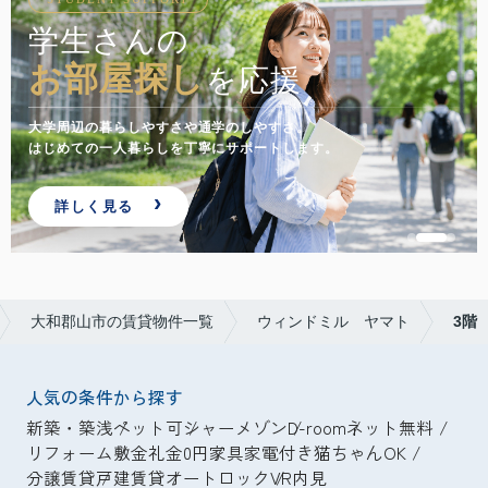
学生さんの
お部屋探し
を応援
大学周辺の暮らしやすさや通学のしやすさ。
はじめての一人暮らしを丁寧にサポートします。
詳しく見る
大和郡山市の賃貸物件一覧
ウィンドミル ヤマト
3階
人気の条件から探す
新築・築浅
ペット可
シャーメゾン
D-room
ネット無料
リフォーム
敷金礼金0円
家具家電付き
猫ちゃんOK
分譲賃貸
戸建賃貸
オートロック
VR内見