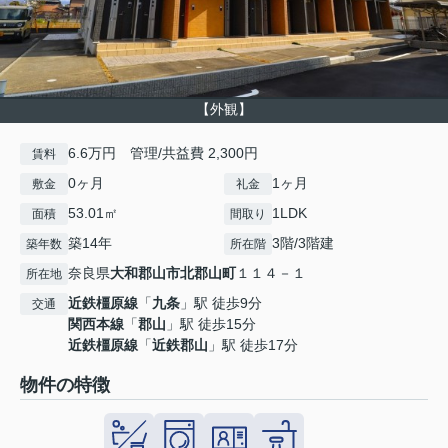
【外観】
6.6万円 管理/共益費 2,300円
賃料
0ヶ月
1ヶ月
敷金
礼金
53.01㎡
1LDK
面積
間取り
築14年
3階/3階建
築年数
所在階
奈良県
大和郡山市
北郡山町
１１４－１
所在地
近鉄橿原線
「
九条
」駅 徒歩9分
交通
関西本線
「
郡山
」駅 徒歩15分
近鉄橿原線
「
近鉄郡山
」駅 徒歩17分
物件の特徴