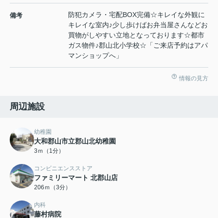
防犯カメラ・宅配BOX完備☆キレイな外観に
備考
キレイな室内♪少し歩けばお弁当屋さんなどお
買物がしやすい立地となっております☆都市
ガス物件♪郡山北小学校☆「ご来店予約はアパ
マンショップへ」
情報の見方
周辺施設
幼稚園
大和郡山市立郡山北幼稚園
3ｍ（1分）
コンビニエンスストア
ファミリーマート 北郡山店
206ｍ（3分）
内科
藤村病院