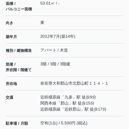
53.01㎡ / -
面積 /
バルコニー面積
東
向き
2012年7月(築14年)
築年月
アパート / 木造
種別 / 建物構造
3階 / 3階 / 3階建
部屋 /
所在階 / 階建て
奈良県
大和郡山市
北郡山町
１１４－１
所在地
近鉄橿原線
「
九条
」駅 徒歩9分
交通
関西本線
「
郡山
」駅 徒歩15分
近鉄橿原線
「
近鉄郡山
」駅 徒歩17分
空有(1台) / 5,500円 (税込)
駐車場 / 月額