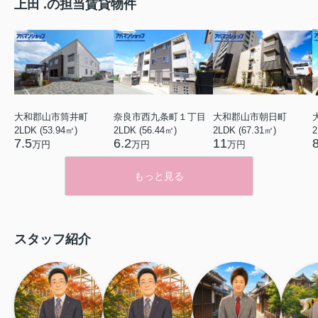
上田 .の担当賃貸物件
大和郡山市筒井町
奈良市西九条町１丁目
大和郡山市朝日町
2LDK (53.94㎡)
2LDK (56.44㎡)
2LDK (67.31㎡)
2
7.5
6.2
11
万円
万円
万円
もっと見る
スタッフ紹介