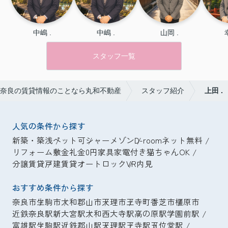
中嶋 .
中嶋 .
山岡 .
スタッフ一覧
奈良の賃貸情報のことなら丸和不動産
スタッフ紹介
上田 .
人気の条件から探す
新築・築浅
ペット可
シャーメゾン
D-room
ネット無料
リフォーム
敷金礼金0円
家具家電付き
猫ちゃんOK
分譲賃貸
戸建賃貸
オートロック
VR内見
おすすめ条件から探す
奈良市
生駒市
大和郡山市
天理市
王寺町
香芝市
橿原市
近鉄奈良駅
新大宮駅
大和西大寺駅
高の原駅
学園前駅
富雄駅
生駒駅
近鉄郡山駅
天理駅
王寺駅
五位堂駅