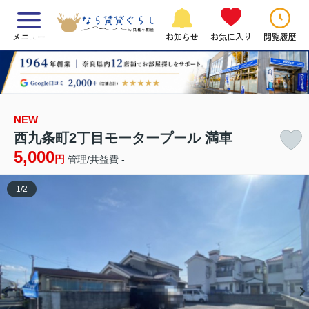
メニュー
お知らせ
お気に入り
閲覧履歴
NEW
西九条町2丁目モータープール 満車
5,000
円
管理/共益費 -
1
/
2