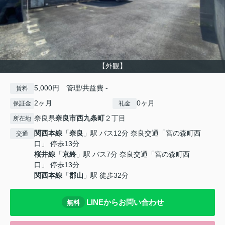
【外観】
5,000円 管理/共益費 -
賃料
2ヶ月
0ヶ月
保証金
礼金
奈良県
奈良市
西九条町
２丁目
所在地
関西本線
「
奈良
」駅 バス12分 奈良交通「宮の森町西
交通
口」 停歩13分
桜井線
「
京終
」駅 バス7分 奈良交通「宮の森町西
口」 停歩13分
関西本線
「
郡山
」駅 徒歩32分
LINEからお問い合わせ
無料