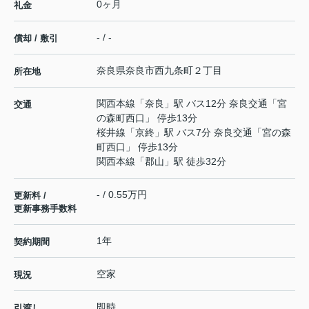
0ヶ月
礼金
- / -
償却 / 敷引
奈良県
奈良市
西九条町
２丁目
所在地
関西本線
「
奈良
」駅 バス12分 奈良交通「宮
交通
の森町西口」 停歩13分
桜井線
「
京終
」駅 バス7分 奈良交通「宮の森
町西口」 停歩13分
関西本線
「
郡山
」駅 徒歩32分
- / 0.55万円
更新料 /
更新事務手数料
1年
契約期間
空家
現況
即時
引渡し