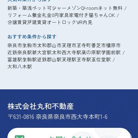
新築・築浅
ペット可
シャーメゾン
D-room
ネット無料
リフォーム
敷金礼金0円
家具家電付き
猫ちゃんOK
分譲賃貸
戸建賃貸
オートロック
VR内見
おすすめ条件から探す
奈良市
生駒市
大和郡山市
天理市
王寺町
香芝市
橿原市
近鉄奈良駅
新大宮駅
大和西大寺駅
高の原駅
学園前駅
富雄駅
生駒駅
近鉄郡山駅
天理駅
王寺駅
五位堂駅
大和八木駅
株式会社丸和不動産
〒631-0816 奈良県奈良市西大寺本町1-6