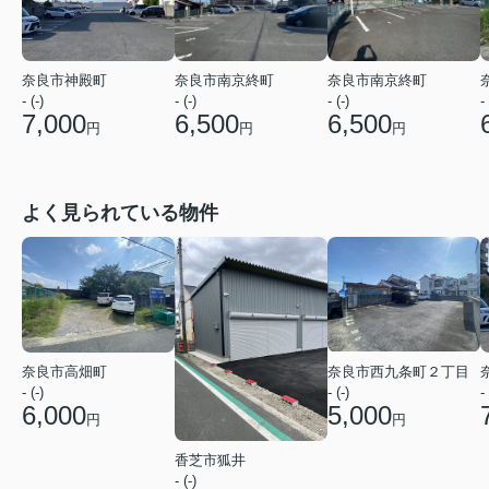
奈良市南京終町
奈良市南京終町
奈良市神殿町
- (-)
- (-)
- (-)
- 
6,500
6,500
7,000
円
円
円
よく見られている物件
奈良市高畑町
奈良市西九条町２丁目
- (-)
- (-)
- 
6,000
5,000
円
円
香芝市狐井
- (-)