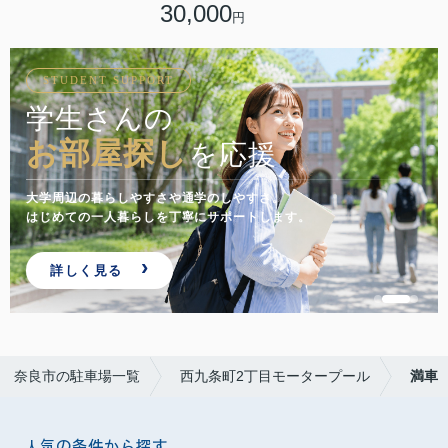
30,000
円
STUDENT SUPPORT
学生さんの
お部屋探し
を応援
大学周辺の暮らしやすさや通学のしやすさ。
はじめての一人暮らしを丁寧にサポートします。
詳しく見る
奈良市の駐車場一覧
西九条町2丁目モータープール
満車
人気の条件から探す