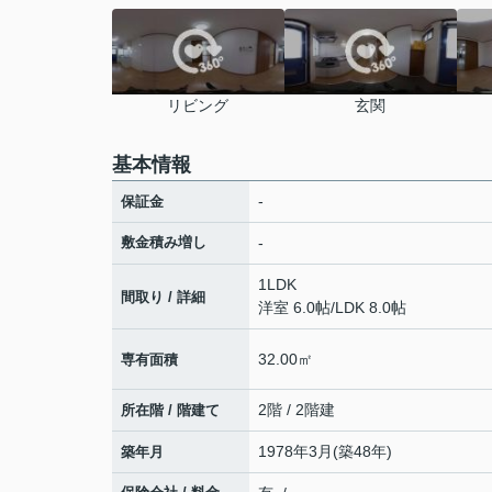
リビング
玄関
基本情報
-
保証金
敷金積み増し
-
1LDK
間取り / 詳細
洋室 6.0帖
/
LDK 8.0帖
32.00㎡
専有面積
2階 / 2階建
所在階 / 階建て
1978年3月(築48年)
築年月