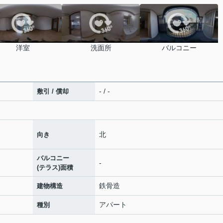
洋室
洗面所
バルコニー
- / -
敷引 / 償却
北
向き
バルコニー
-
(テラス)面積
鉄骨造
建物構造
アパート
種別