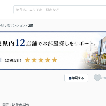
暁マンション
2階
一覧
印刷する
お気
「岡寺」駅徒歩13分