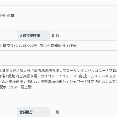
円/1年毎
即時
入居可能時期
 鍵交換代:2万2,000円 自治会費:650円（月額）
単身者入居 / 法人可 / 室内洗濯機置場 / フローリング / バルコニー / プ
駐輪場 / 敷地内ごみ置き場 / ガスコンロ / コンロ２口以上 / システムキッチ
/ 温水洗浄便座 / 洗面台 / 洗髪洗面化粧台 / シャワー / 独立洗面台 / エア
宅配ボックス / 最上階
一般
賃貸区分