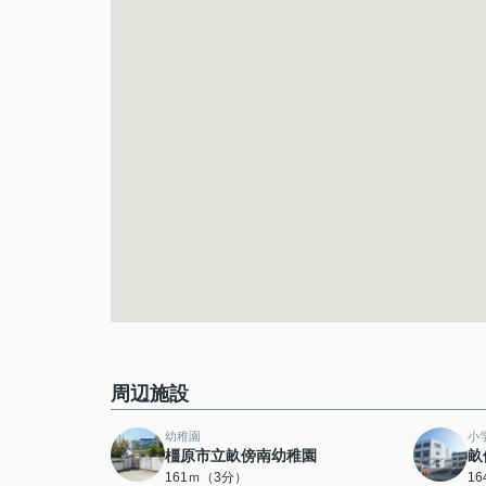
周辺施設
幼稚園
小
橿原市立畝傍南幼稚園
畝
161ｍ（3分）
1