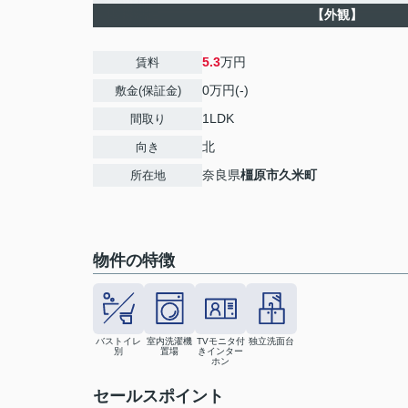
【外観】
5.3
万円
賃料
0万円(-)
敷金(保証金)
1LDK
間取り
北
向き
奈良県
橿原市
久米町
所在地
物件の特徴
バストイレ
室内洗濯機
TVモニタ付
独立洗面台
別
置場
きインター
ホン
セールスポイント