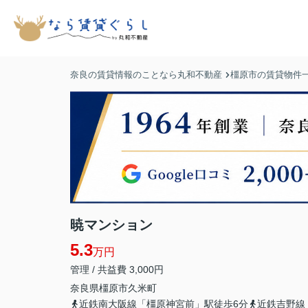
奈良の賃貸情報のことなら丸和不動産
橿原市の賃貸物件
暁マンション
5.3
万円
管理 / 共益費 3,000円
奈良県
橿原市
久米町
近鉄南大阪線「橿原神宮前」駅徒歩6分
近鉄吉野線