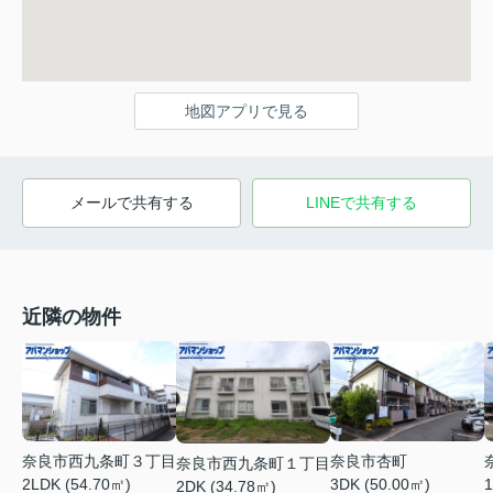
地図アプリで見る
メールで共有する
LINEで共有する
近隣の物件
奈良市西九条町３丁目
奈良市杏町
奈良市西九条町１丁目
2LDK (54.70㎡)
1
3DK (50.00㎡)
2DK (34.78㎡)