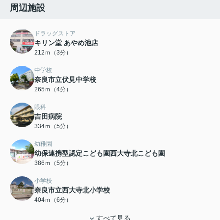
周辺施設
ドラッグストア
キリン堂 あやめ池店
212ｍ（3分）
中学校
奈良市立伏見中学校
265ｍ（4分）
眼科
吉田病院
334ｍ（5分）
幼稚園
幼保連携型認定こども園西大寺北こども園
386ｍ（5分）
小学校
奈良市立西大寺北小学校
404ｍ（6分）
すべて見る