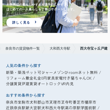
大学周辺の暮らしやすさや通学のしやすさ。
はじめての一人暮らしを丁寧にサポートします。
詳しく見る
奈良市の賃貸物件一覧
大和西大寺駅
西大寺宝ヶ丘戸建
人気の条件から探す
新築・築浅
ペット可
シャーメゾン
D-room
ネット無料
リフォーム
敷金礼金0円
家具家電付き
猫ちゃんOK
分譲賃貸
戸建賃貸
オートロック
VR内見
おすすめ条件から探す
奈良市
生駒市
大和郡山市
天理市
王寺町
香芝市
橿原市
近鉄奈良駅
新大宮駅
大和西大寺駅
高の原駅
学園前駅