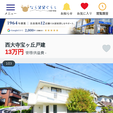
メニュー
お知らせ
お気に入り
閲覧履歴
西大寺宝ヶ丘戸建
13万円
管理/共益費 -
1
/
23