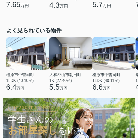
7.65
5.7
4.3
万円
万円
万円
よく見られている物件
橿原市中曽司町
大和郡山市朝日町
橿原市中曽司町
1LDK (40.10㎡)
1K (27.40㎡)
1LDK (40.11㎡)
1
6.4
5.5
6.6
万円
万円
万円
STUDENT SUPPORT
学生さんの
お部屋探し
を応援