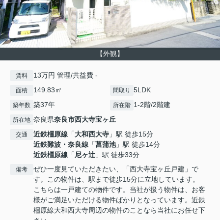
【外観】
13万円 管理/共益費 -
賃料
149.83㎡
5LDK
面積
間取り
築37年
1-2階/2階建
築年数
所在階
奈良県
奈良市
西大寺宝ヶ丘
所在地
近鉄橿原線
「
大和西大寺
」駅 徒歩15分
交通
近鉄難波・奈良線
「
菖蒲池
」駅 徒歩14分
近鉄橿原線
「
尼ヶ辻
」駅 徒歩33分
ぜひ一度見ていただきたい、「西大寺宝ヶ丘戸建」で
備考
す。この物件は、駅まで徒歩15分に立地しています。
こちらは一戸建ての物件です。当社が扱う物件は、お客
様がご満足いただける物件ばかりとなっています。近鉄
橿原線大和西大寺周辺の物件のことなら当社にお任せ下