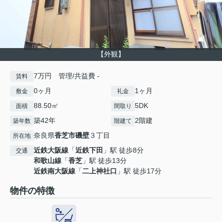
【外観】
7万円 管理/共益費 -
賃料
0ヶ月
1ヶ月
敷金
礼金
88.50㎡
5DK
面積
間取り
築42年
2階建
築年数
階建て
奈良県
香芝市
磯壁
３丁目
所在地
近鉄大阪線
「
近鉄下田
」駅 徒歩8分
交通
和歌山線
「
香芝
」駅 徒歩13分
近鉄南大阪線
「
二上神社口
」駅 徒歩17分
物件の特徴