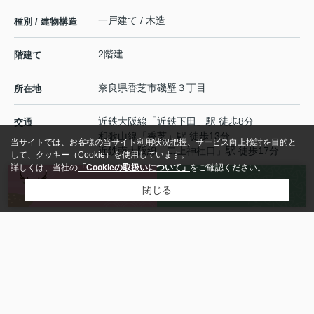
一戸建て / 木造
種別 / 建物構造
2階建
階建て
奈良県
香芝市
磯壁
３丁目
所在地
近鉄大阪線
「
近鉄下田
」駅 徒歩8分
交通
和歌山線
「
香芝
」駅 徒歩13分
当サイトでは、お客様の当サイト利用状況把握、サービス向上検討を目的と
近鉄南大阪線
「
二上神社口
」駅 徒歩17分
して、クッキー（Cookie）を使用しています。
詳しくは、当社の
「Cookieの取扱いについて」
をご確認ください。
来店予約
お問い合わせ
有(1台) / 0円
駐車場 / 月額
閉じる
- / -
更新料 /
更新事務手数料
2年
契約期間
空家
現況