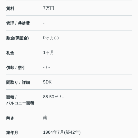
7万円
賃料
-
管理 / 共益費
0ヶ月(-)
敷金(保証金)
1ヶ月
礼金
- / -
償却 / 敷引
5DK
間取り / 詳細
88.50㎡ / -
面積 /
バルコニー面積
南
向き
1984年7月(築42年)
築年月