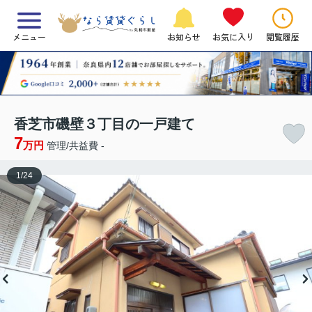
メニュー
お知らせ
お気に入り
閲覧履歴
香芝市磯壁３丁目の一戸建て
7
万円
管理/共益費 -
1
/
24