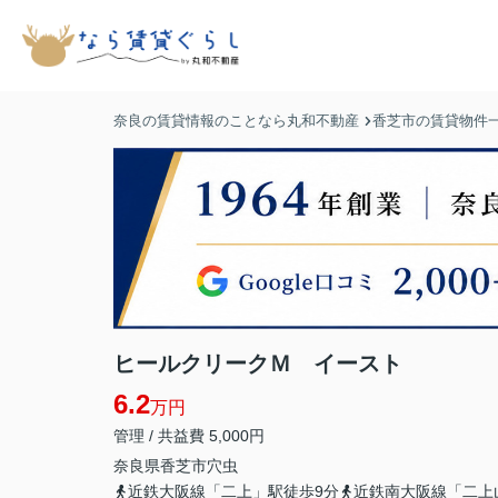
奈良の賃貸情報のことなら丸和不動産
香芝市の賃貸物件
ヒールクリークＭ イースト
6.2
万円
管理 / 共益費 5,000円
奈良県
香芝市
穴虫
近鉄大阪線「二上」駅徒歩9分
近鉄南大阪線「二上