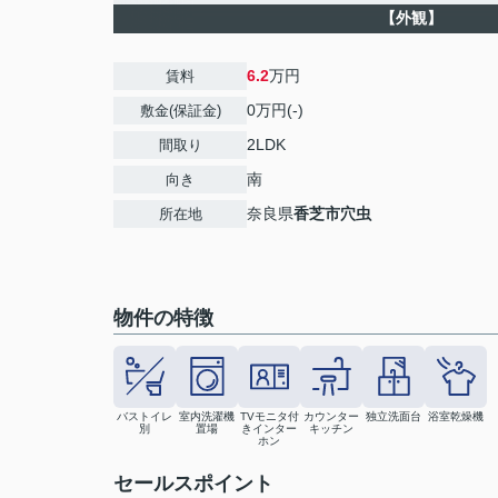
【外観】
6.2
万円
賃料
0万円(-)
敷金(保証金)
2LDK
間取り
南
向き
奈良県
香芝市
穴虫
所在地
物件の特徴
バストイレ
室内洗濯機
TVモニタ付
カウンター
独立洗面台
浴室乾燥機
別
置場
きインター
キッチン
ホン
セールスポイント