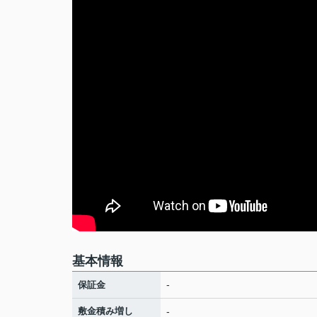
基本情報
-
保証金
敷金積み増し
-