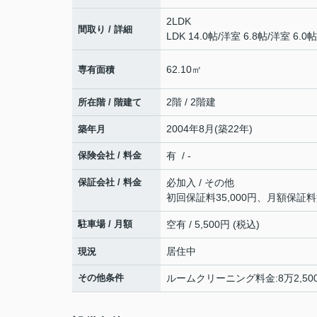
2LDK
間取り / 詳細
LDK 14.0帖
/
洋室 6.8帖
/
洋室 6.0帖
62.10㎡
専有面積
2階 / 2階建
所在階 / 階建て
2004年8月(築22年)
築年月
保険会社 / 料金
有 / -
保証会社 / 料金
必加入 / その他
初回保証料35,000円、月額保証
駐車場 / 月額
空有 / 5,500円 (税込)
居住中
現況
その他条件
ルームクリーニング料金:8万2,50