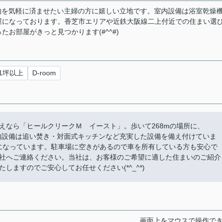
、買い物を気軽に済ませたい主婦の方に嬉しい立地です。室内設備は浴室乾燥
屋になっております。香芝市エリアや近鉄大阪線二上付近での住まい選
お部屋がきっと見つかります(#^^#)
1坪以上
D-room
えなら「ヒールクリークＭ イースト」。歩いて268mの場所に、
す。室内設備は追い焚き・対面式キッチンなど充実した設備を備え付けていま
Kになっています。駐車場に空きがあるので車を所有している方も安心で
社へご連絡ください。当社は、お客様のご希望に適した住まいのご紹介
ますのでご安心してお任せください(*^_^*)
画面上をマウスで操作で